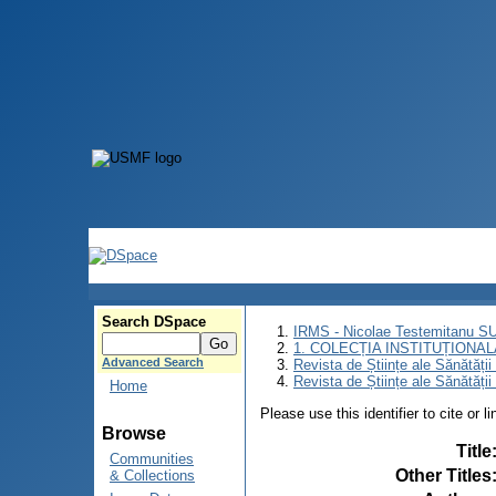
Search DSpace
IRMS - Nicolae Testemitanu 
1. COLECȚIA INSTITUȚIONAL
Advanced Search
Revista de Științe ale Sănătăți
Revista de Științe ale Sănătăți
Home
Please use this identifier to cite or l
Browse
Title
Communities
Other Titles
& Collections