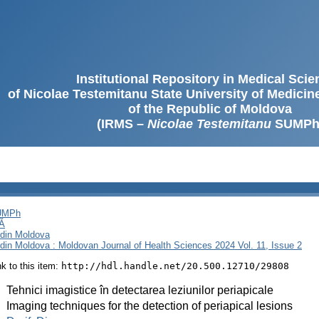
Institutional Repository in Medical Sci
of Nicolae Testemitanu State University of Medici
of the Republic of Moldova
(IRMS –
Nicolae Testemitanu
SUMPh
SUMPh
Ă
i din Moldova
i din Moldova : Moldovan Journal of Health Sciences 2024 Vol. 11, Issue 2
ink to this item:
http://hdl.handle.net/20.500.12710/29808
:
Tehnici imagistice în detectarea leziunilor periapicale
:
Imaging techniques for the detection of periapical lesions