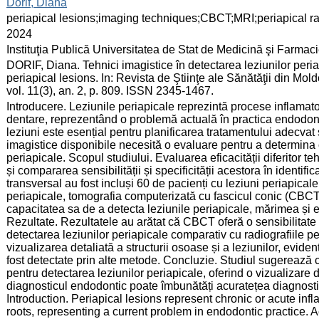
:
Dorif, Diana
:
periapical lesions;imaging techniques;CBCT;MRI;periapical r
:
2024
:
Instituţia Publică Universitatea de Stat de Medicină şi Farma
:
DORIF, Diana. Tehnici imagistice în detectarea leziunilor peria
periapical lesions. In: Revista de Ştiinţe ale Sănătăţii din M
vol. 11(3), an. 2, p. 809. ISSN 2345-1467.
:
Introducere. Leziunile periapicale reprezintă procese inflamator
dentare, reprezentând o problemă actuală în practica endodont
leziuni este esențial pentru planificarea tratamentului adecvat ș
imagistice disponibile necesită o evaluare pentru a determina 
periapicale. Scopul studiului. Evaluarea eficacității diferitor te
și compararea sensibilității și specificității acestora în identifi
transversal au fost incluși 60 de pacienți cu leziuni periapicale.
periapicale, tomografia computerizată cu fascicul conic (CBCT)
capacitatea sa de a detecta leziunile periapicale, mărimea și e
Rezultate. Rezultatele au arătat că CBCT oferă o sensibilitate 
detectarea leziunilor periapicale comparativ cu radiografiile
vizualizarea detaliată a structurii osoase și a leziunilor, evid
fost detectate prin alte metode. Concluzie. Studiul sugerează
pentru detectarea leziunilor periapicale, oferind o vizualizare 
diagnosticul endodontic poate îmbunătăți acuratețea diagnostic
Introduction. Periapical lesions represent chronic or acute inf
roots, representing a current problem in endodontic practice. A