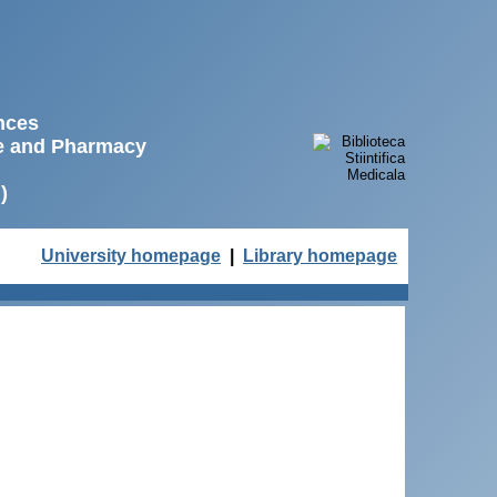
ences
ne and Pharmacy
)
University homepage
|
Library homepage