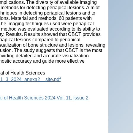
mplications. The diversity of available imaging
 methods for detecting periapical lesions. Aim of
chniques in detecting periapical lesions and to
esions. Material and methods. 60 patients with
. The imaging techniques used were periapical
thod was evaluated according to its ability to
arity. Results. Results showed that CBCT provides
eriapical lesions compared to periapical
alization of bone structure and lesions, revealing
lusion. The study suggests that CBCT is the most
roviding detailed and accurate visualization.
ostic accuracy and guide more effective
nal of Health Sciences
HS_11_3_2024_anexa2__site.pdf
al of Health Sciences 2024 Vol. 11, Issue 2