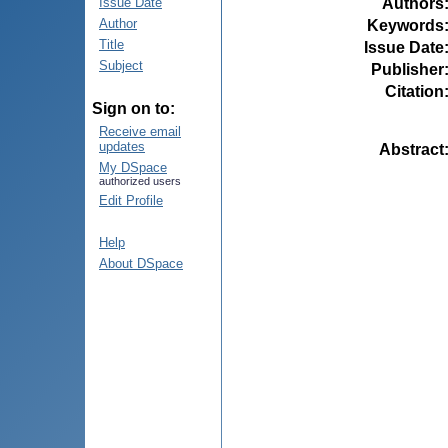
Authors
Issue Date
Author
Keywords
Title
Issue Date
Subject
Publisher
Citation
Sign on to:
Receive email
updates
Abstract
My DSpace
authorized users
Edit Profile
Help
About DSpace