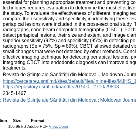
essential for planning appropriate treatment and preventing co
techniques requires evaluation to determine the most effective
the study. To evaluate the effectiveness of different imaging te
compare their sensitivity and specificity in identifying these l
periapical lesions were included in the cross-sectional study
radiographs, cone beam computed tomography (CBCT). Each me
detect periapical lesions, their size and extent, and image cl
superior sensitivity (92%) and specificity (95%) in detecting p
radiographs (Se = 75%, Sp = 89%). CBCT allowed detailed visu
small changes that were not detected by other methods. Conc
effective imaging technique for detecting periapical lesions, p
Integrating CBCT into endodontic diagnosis can improve diagn
treatments.
:
Revista de Științe ale Sănătății din Moldova = Moldovan Jour
:
https://cercetare.usmf.md/sites/default/files/inline-files/MJ
https://repository.usmf.md/handle/20.500.12710/29808
:
2345-1467
:
Revista de Științe ale Sănătății din Moldova : Moldovan Journ
tion
Size
Format
186.96 kB
Adobe PDF
View/Open