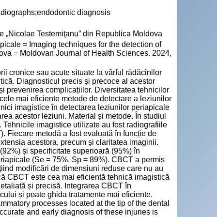
adiographs;endodontic diagnosis
cie „Nicolae Testemiţanu” din Republica Moldova
picale = Imaging techniques for the detection of
oldova = Moldovan Journal of Health Sciences. 2024,
ii cronice sau acute situate la vârful rădăcinilor
ică. Diagnosticul precis și precoce al acestor
i prevenirea complicațiilor. Diversitatea tehnicilor
cele mai eficiente metode de detectare a leziunilor
hnici imagistice în detectarea leziunilor periapicale
carea acestor leziuni. Material și metode. În studiul
 Tehnicile imagistice utilizate au fost radiografiile
. Fiecare metodă a fost evaluată în funcție de
xtensia acestora, precum și claritatea imaginii.
(92%) și specificitate superioară (95%) în
 periapicale (Se = 75%, Sp = 89%). CBCT a permis
ențiind modificări de dimensiuni reduse care nu au
 că CBCT este cea mai eficientă tehnică imagistică
detaliată și precisă. Integrarea CBCT în
ului și poate ghida tratamente mai eficiente.
lammatory processes located at the tip of the dental
ccurate and early diagnosis of these injuries is