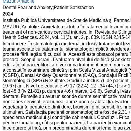
:
Mazur, Anatolie
:
Dental Fear and Anxiety;Patient Satisfaction
:
2024
:
Instituţia Publică Universitatea de Stat de Medicină şi Farma
:
MAZUR, Anatolie. Anxietatea și fobia în tratamentul leziunilor
treatment of non-carious cervical injuries. In: Revista de Ştii
Health Sciences. 2024, vol. 11(3), an. 2, p. 839. ISSN 2345-14
:
Introducere. În stomatologia modernă, inclusiv tratamentul lez
teama asociate cu tratamentul stomatologic implică pierderea de
procese fără legătură cu cariile. Această este obstacol pentru 
precară. Scopul lucrării. Evaluarea nivelului de frică și anxieta
educație al pacienților care vor urma tratament pentru noncarie
a constat în examinare clinică și prin Scala Vizual Analogică 
(CSFD), Dental Anxiety Questionnaire (DAQ), Sondajul Fricii D
stomatologici (SPS).Rezultate. Studiul a inclus 76 de pacienți, 
19-67) ani. Nivel de educație >9 17 (22,4), 12– 34 (44,7) și >
fost 48,3 (iv 21-81) p, durerea 4,6 (interval 1-9,6). Sexul și vâr
dentare. Femeile au avut un scor de durere semnificativ mai mar
noncaries cervical: eroziunea, abraziunea și abfracția. Factorii d
vegetariană, periuțe de dinți dure, bruxism, dinți sensibili și în
ultimul an. Satisfacția pacienților stomatologici a fost de 2,31 +-
aprecierea medicului și condițiile cabinetului. Concluzii. Fric
pentru stomatolog, cât și pentru pacienți. La pacienții examinaț
între durere și frică, prin predominanța durerii și femeile au av