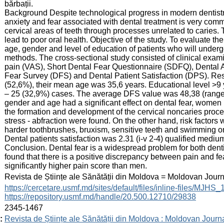
bărbații.
Background Despite technological progress in modern dentistr
anxiety and fear associated with dental treatment is very com
cervical areas of teeth through processes unrelated to caries.
lead to poor oral health. Objective of the study. To evaluate the
age, gender and level of education of patients who will underg
methods. The cross-sectional study consisted of clinical exa
pain (VAS), Short Dental Fear Questionnaire (SDFQ), Dental 
Fear Survey (DFS) and Dental Patient Satisfaction (DPS). Resu
(52,6%), their mean age was 35,6 years. Educational level >9 
– 25 (32,9%) cases. The average DFS value was 48,38 (range 2
gender and age had a significant effect on dental fear, women 
the formation and development of the cervical noncaries proc
stress - abfraction were found. On the other hand, risk factors w
harder toothbrushes, bruxism, sensitive teeth and swimming or hi
Dental patients satisfaction was 2.31 (i-v 2-4) qualified mediu
Conclusion. Dental fear is a widespread problem for both denti
found that there is a positive discrepancy between pain and 
significantly higher pain score than men.
:
Revista de Științe ale Sănătății din Moldova = Moldovan Jour
:
https://cercetare.usmf.md/sites/default/files/inline-files/MJ
https://repository.usmf.md/handle/20.500.12710/29838
:
2345-1467
:
Revista de Științe ale Sănătății din Moldova : Moldovan Journ