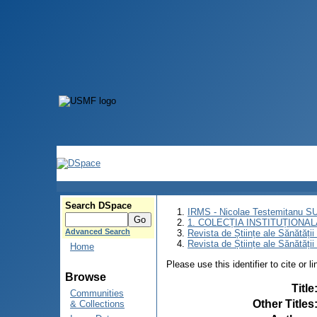
Search DSpace
IRMS - Nicolae Testemitanu 
1. COLECȚIA INSTITUȚIONAL
Advanced Search
Revista de Științe ale Sănătăți
Revista de Științe ale Sănătăți
Home
Please use this identifier to cite or l
Browse
Title
Communities
Other Titles
& Collections