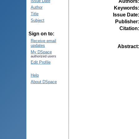
Authors
Issue Date
Author
Keywords
Title
Issue Date
Subject
Publisher
Citation
Sign on to:
Receive email
updates
Abstract
My DSpace
authorized users
Edit Profile
Help
About DSpace