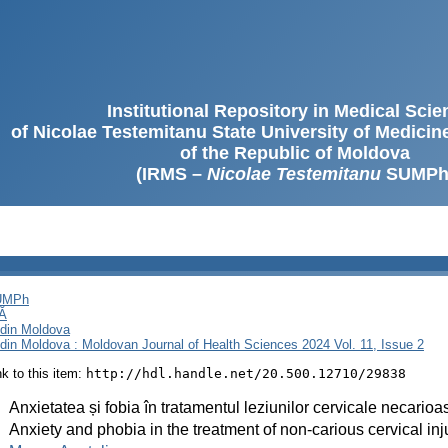
Institutional Repository in Medical Sci
of Nicolae Testemitanu State University of Medici
of the Republic of Moldova
(IRMS –
Nicolae Testemitanu
SUMPh
SUMPh
Ă
i din Moldova
i din Moldova : Moldovan Journal of Health Sciences 2024 Vol. 11, Issue 2
ink to this item:
http://hdl.handle.net/20.500.12710/29838
:
Anxietatea și fobia în tratamentul leziunilor cervicale necarioa
:
Anxiety and phobia in the treatment of non-carious cervical inj