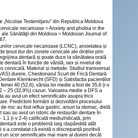
cie „Nicolae Testemiţanu” din Republica Moldova
 cervicale necarioase = Anxiety and phobia in the
nţe ale Sănătăţii din Moldova = Moldovan Journal of
67.
iunilor cervicale necarioase (LCNC), anxietatea și
 țesut dur din zonele cervicale ale dinților prin
îngrijirea dentară și poate duce la sănătatea orală
te dentară în funcție de vârstă, sex și nivelul de
s cervicală. Material și metode. Studiul transversal
(VAS) durere, Chestionarul Scurt de Frică Dentară
entare Kleinknecht (SFD) și Satisfacția pacienților
femei 40 (52,6), vârsta lor medie a fost de 35,6 (i-v
 12 – 25 (32,9%) cazuri. Valoarea medie a DFS a
sta au avut un efect semnificativ asupra fricii
e. Predictorii formării și dezvoltării procesului
e risc au fost reflux gastric, arsuri la stomac, dietă
ot sau au avut un istoric de restaurări dentare în
 1,1 (i-v 2-4) calificată mediu/ridicată, prin
a dentară este o problemă larg răspândită atât
i s-a constatat că există o discrepanță pozitivă
ut un scor semnificativ mai mare al durerii decât