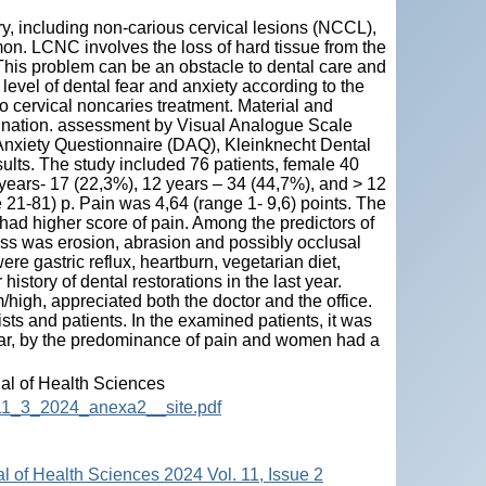
y, including non-carious cervical lesions (NCCL),
mon. LCNC involves the loss of hard tissue from the
 This problem can be an obstacle to dental care and
 level of dental fear and anxiety according to the
o cervical noncaries treatment. Material and
mination. assessment by Visual Analogue Scale
Anxiety Questionnaire (DAQ), Kleinknecht Dental
lts. The study included 76 patients, female 40
years- 17 (22,3%), 12 years – 34 (44,7%), and > 12
1-81) p. Pain was 4,64 (range 1- 9,6) points. The
had higher score of pain. Among the predictors of
ess was erosion, abrasion and possibly occlusal
ere gastric reflux, heartburn, vegetarian diet,
story of dental restorations in the last year.
m/high, appreciated both the doctor and the office.
sts and patients. In the examined patients, it was
fear, by the predominance of pain and women had a
nal of Health Sciences
HS_11_3_2024_anexa2__site.pdf
al of Health Sciences 2024 Vol. 11, Issue 2