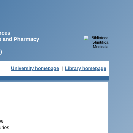
ences
ne and Pharmacy
)
University homepage
|
Library homepage
se
uries