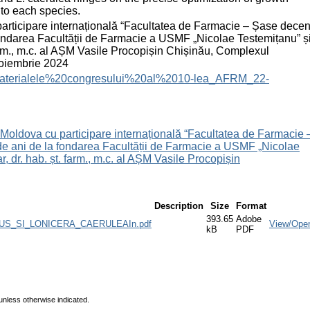
 to each species.
participare internațională “Facultatea de Farmacie – Șase decen
 fondarea Facultății de Farmacie a USMF „Nicolae Testemițanu” ș
 farm., m.c. al AȘM Vasile Procopișin Chișinău, Complexul
noiembrie 2024
files/Materialele%20congresului%20al%2010-lea_AFRM_22-
a Moldova cu participare internațională “Facultatea de Farmacie 
0 de ani de la fondarea Facultății de Farmacie a USMF „Nicolae
r, dr. hab. șt. farm., m.c. al AȘM Vasile Procopișin
Description
Size
Format
393.65
Adobe
S_SI_LONICERA_CAERULEAIn.pdf
View/Ope
kB
PDF
unless otherwise indicated.