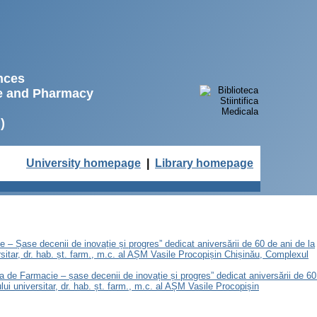
ences
ne and Pharmacy
)
University homepage
|
Library homepage
e – Șase decenii de inovație și progres” dedicat aniversării de 60 de ani de la
sitar, dr. hab. șt. farm., m.c. al AȘM Vasile Procopișin Chișinău, Complexul
ea de Farmacie – șase decenii de inovație și progres” dedicat aniversării de 60
i universitar, dr. hab. șt. farm., m.c. al AȘM Vasile Procopișin