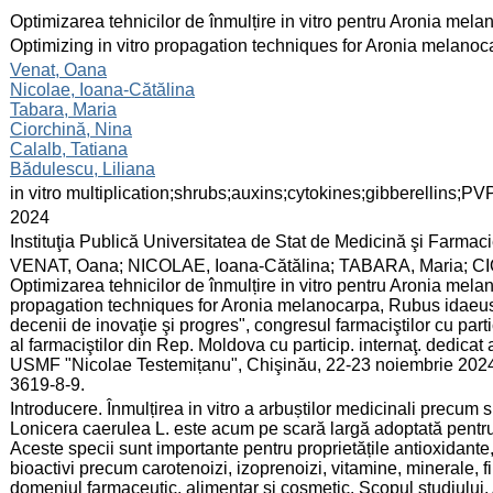
:
Optimizarea tehnicilor de înmulțire in vitro pentru Aronia me
:
Optimizing in vitro propagation techniques for Aronia melano
:
Venat, Oana
Nicolae, Ioana-Cătălina
Tabara, Maria
Ciorchină, Nina
Calalb, Tatiana
Bădulescu, Liliana
:
in vitro multiplication;shrubs;auxins;cytokines;gibberellins;PV
:
2024
:
Instituţia Publică Universitatea de Stat de Medicină şi Farma
:
VENAT, Oana; NICOLAE, Ioana-Cătălina; TABARA, Maria; C
Optimizarea tehnicilor de înmulțire in vitro pentru Aronia mel
propagation techniques for Aronia melanocarpa, Rubus idaeus
decenii de inovaţie şi progres", congresul farmaciştilor cu part
al farmaciştilor din Rep. Moldova cu particip. internaţ. dedicat
USMF "Nicolae Testemițanu", Chişinău, 22-23 noiembrie 2024.
3619-8-9.
:
Introducere. Înmulțirea in vitro a arbuștilor medicinali precum
Lonicera caerulea L. este acum pe scară largă adoptată pentru 
Aceste specii sunt importante pentru proprietățile antioxidante
bioactivi precum carotenoizi, izoprenoizi, vitamine, minerale, fi
domeniul farmaceutic, alimentar și cosmetic. Scopul studiului. 