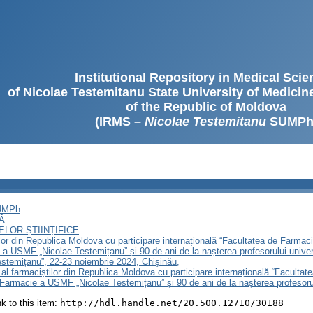
Institutional Repository in Medical Sci
of Nicolae Testemitanu State University of Medici
of the Republic of Moldova
(IRMS –
Nicolae Testemitanu
SUMPh
SUMPh
Ă
LOR ȘTIINȚIFICE
lor din Republica Moldova cu participare internațională “Facultatea de Farmaci
 a USMF „Nicolae Testemițanu” și 90 de ani de la nașterea profesorului univer
stemițanu”, 22-23 noiembrie 2024, Chişinău,
 al farmaciștilor din Republica Moldova cu participare internațională “Facultat
e Farmacie a USMF „Nicolae Testemițanu” și 90 de ani de la nașterea profesorulu
ink to this item:
http://hdl.handle.net/20.500.12710/30188