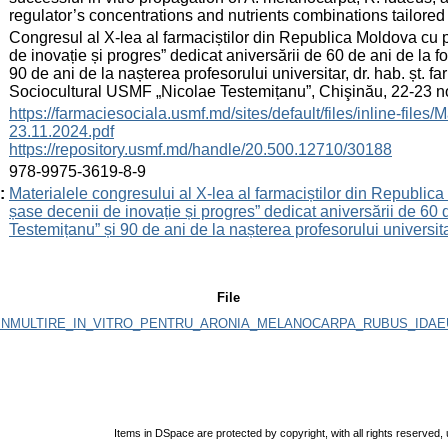
regulator’s concentrations and nutrients combinations tailored
:
Congresul al X-lea al farmaciștilor din Republica Moldova cu 
de inovație și progres” dedicat aniversării de 60 de ani de la
90 de ani de la nașterea profesorului universitar, dr. hab. șt.
Sociocultural USMF „Nicolae Testemițanu”, Chişinău, 22-23 
:
https://farmaciesociala.usmf.md/sites/default/files/inline-
23.11.2024.pdf
https://repository.usmf.md/handle/20.500.12710/30188
:
978-9975-3619-8-9
:
Materialele congresului al X-lea al farmaciștilor din Republic
șase decenii de inovație și progres” dedicat aniversării de 6
Testemițanu” și 90 de ani de la nașterea profesorului universita
File
INMULTIRE_IN_VITRO_PENTRU_ARONIA_MELANOCARPA_RUBUS_IDAEU
Items in DSpace are protected by copyright, with all rights reserved, 