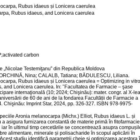
lanocarpa, Rubus idaeus și Lonicera caerulea
carpa, Rubus idaeus, and Lonicera caerulea
P;activated carbon
cie „Nicolae Testemiţanu” din Republica Moldova
IORCHINĂ, Nina; CALALB, Tatiana; BĂDULESCU, Liliana.
anocarpa, Rubus idaeus și Lonicera caerulea = Optimizing in vitr
, and Lonicera caerulea. In: "Facultatea de Farmacie – şase
icipare internaţională (10; 2024; Chişinău): mater. congr. al X-le
 aniversării de 60 de ani de la fondarea Facultății de Farmacie a
 Chişinău: Imprint Star, 2024, pp. 326-327. ISBN 978-9975-
 speciile Aronia melanocarpa (Michx.) Elliot, Rubus idaeus L. și
a asigura furnizarea constantă de materie primă în fitofarmacie
, iar în ultimul timp cercetările se concentrează asupra compușil
bre alimentare, minerale și polisacharide în scopul aplicării în
Acest studiu identifică parametrii cheie și optimizarea acestora 