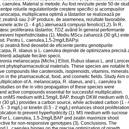
. caerulea. Material și metode. Au fost revizuite peste 50 de stud
entpe rolurile regulatorilorde creștere specifici și acompușilor
lanocarpa, multiplicarea optimă a lăstarilor se realizează pe
eatină sau 2-iP produce, de asemenea, rezultate favorabile.
nele activ (1 - 4 g/L) atenuează compușii fenolici(1,2). În R.
ățesc proliferarea lăstarilor, TDZ având în general performanțe
preveni hiperhidricitatea (1). Mediu MScu zaharoză (30 g/L) este
sit. Pentru L. caerulea,1,5-2mg/LBAPși
i zeatină fiind deosebit de eficiente pentru genotipurile
ocarpa, R. idaeus și L. caerulea depinde de optimizarea precisă 
trienți adaptate fiecărei specii.
e Aronia melanocarpa (Michx.) Elliot, Rubus idaeus L. and Lonice
ent phytopharmaceutical materials. These species are notable f
tive compounds like carotenoids, isoprenoids, vitamins, minerals
on in the pharmaceutical, food, and cosmetic fields. Study Aim o
multiplication of A. melanocarpa, R. idaeus, and L. caerulea to
studies on the in vitro propagation of these species were
and active compounds essential for successful multiplication.
ccurs onMS medium with1.5mg/L BAP, though DKW medium with 0
e (30 g/L) provides a carbon source, while activated carbon (1 - 
5 - 3 mg/L) or kinetin (0.5 - 2 mg/L) enhances shoot proliferation
lication to prevent hyperhydricity (1). MS medium with sucrose
 For L. caerulea, 1.5-2mg/LBAP and zeatin maximize shoot
fective for non-responsive genotypes (3). Conclusions. The
and L. caerulea hinges on the precise optimization of growth