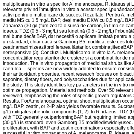
multiplicarea in vitro a speciilor A. melanocarpa, R. idaeus și L
relevante privind înmulțirea in vitro a acestor specii,punândacc
activi pentru o multiplicare de succes. Rezultate. Pentru A. me
mediu MS cu 1,5 mg/L BAP, deși mediu DKW cu 0,5 mg/L BAP, z
Zaharoza (30 g/L)furnizează o sursă de carbon, în timp ce cărbu
idaeus, TDZ (0,5 - 3 mg/L) sau kinetină (0,5 - 2 mg/L) îmbunăt
mai bune decât BAP, dar necesită o aplicare limitată pentru a 
un standard, chiar dacă și Gamborg B5 modificat este des folo
zeatinamaximizeazăproliferarea lăstarilor, combinațiiledeBAP ș
neresponsive (3). Concluzii. Multiplicarea in vitro la A. melan
concentrațiilor regulatorilor de creștere și a combinațiilor de nu
Introduction. The in vitro propagation of medicinal shrubs lik
caerulea L. species are now widely adopted to ensure consist
their antioxidant properties, recent research focuses on bioac
saponins, dietary fibers, and polysaccharides due for applicati
the study. This study identifies key parameters in the in vitro 
optimize propagation. Material and methods. Over 50 relevant 
reviewed, emphasizing the roles of specific growth regulators 
Results. ForA.melanocarpa, optimal shoot multiplication o
mg/L BAP, zeatin, or 2-iP also yields favorable results. Sucros
g/L) mitigates phenolic compounds (1, 2). In R. idaeus, TDZ (0.
with TDZ generally outperformingBAP but requiring limited app
(30 g/L) is standard, even Gamborg B5 modifiediswidelyused.
proliferation, with BAP and zeatin combinations especially ef
successful in vitro propagation of A. melanocarpa, R. idaeus, 