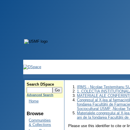
Search DSpace
IRMS - Nicolae Testemitanu 
1. COLECȚIA INSTITUȚIONAL
Advanced Search
MATERIALE ALE CONFERINȚE
Congresul al X-lea al farmaciști
Home
fondarea Facultății de Farmacie
Sociocultural USMF „Nicolae Te
Materialele congresului al X-lea
Browse
ani de la fondarea Facultății d
Communities
& Collections
Please use this identifier to cite or l