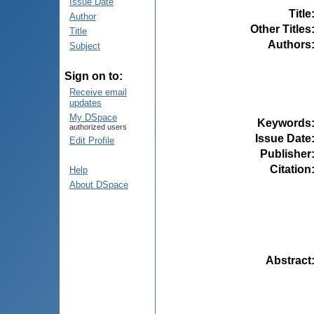
Issue Date
Title
Author
Other Titles
Title
Authors
Subject
Sign on to:
Receive email
updates
My DSpace
Keywords
authorized users
Issue Date
Edit Profile
Publisher
Citation
Help
About DSpace
Abstract