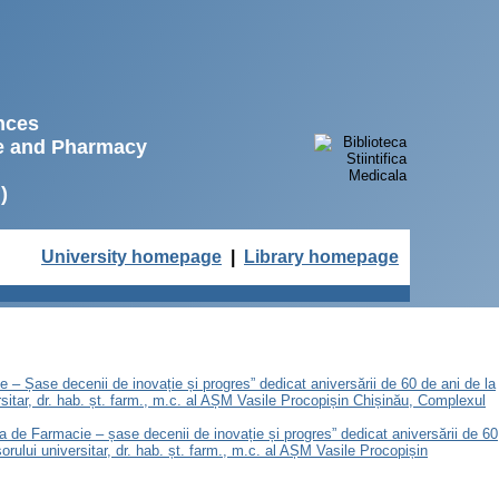
ences
ne and Pharmacy
)
University homepage
|
Library homepage
e – Șase decenii de inovație și progres” dedicat aniversării de 60 de ani de la
sitar, dr. hab. șt. farm., m.c. al AȘM Vasile Procopișin Chișinău, Complexul
ea de Farmacie – șase decenii de inovație și progres” dedicat aniversării de 60
ului universitar, dr. hab. șt. farm., m.c. al AȘM Vasile Procopișin