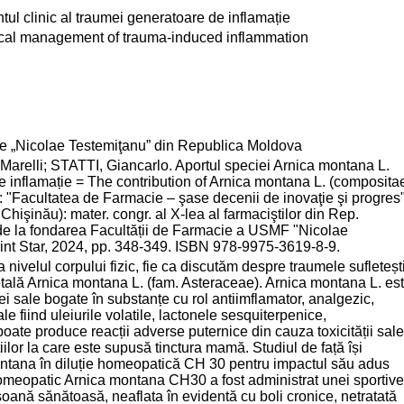
l clinic al traumei generatoare de inflamație
inical management of trauma-induced inflammation
cie „Nicolae Testemiţanu” din Republica Moldova
relli; STATTI, Giancarlo. Aportul speciei Arnica montana L.
 inflamație = The contribution of Arnica montana L. (composita
: "Facultatea de Farmacie – şase decenii de inovaţie şi progres"
Chişinău): mater. congr. al X-lea al farmaciştilor din Rep.
i de la fondarea Facultății de Farmacie a USMF "Nicolae
int Star, 2024, pp. 348-349. ISBN 978-9975-3619-8-9.
 nivelul corpului fizic, fie ca discutăm despre traumele sufletești
etală Arnica montana L. (fam. Asteraceae). Arnica montana L. es
ei sale bogate în substanțe cu rol antiimflamator, analgezic,
le fiind uleiurile volatile, lactonele sesquiterpenice,
 poate produce reacții adverse puternice din cauza toxicității sale
iilor la care este supusă tinctura mamă. Studiul de față își
tana în diluție homeopatică CH 30 pentru impactul său adus
 homeopatic Arnica montana CH30 a fost administrat unei sportive
oană sănătoasă, neaflata în evidentă cu boli cronice, netratată