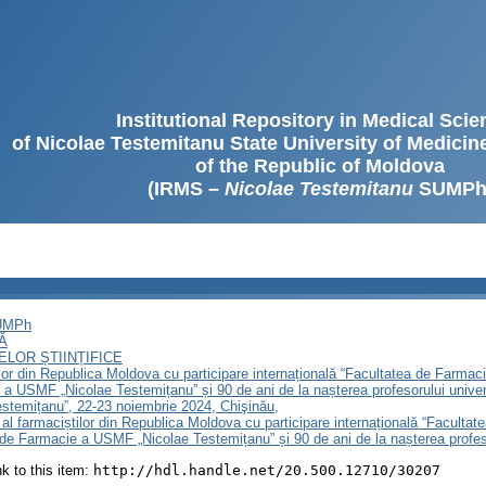
Institutional Repository in Medical Sci
of Nicolae Testemitanu State University of Medici
of the Republic of Moldova
(IRMS –
Nicolae Testemitanu
SUMPh
SUMPh
Ă
LOR ȘTIINȚIFICE
lor din Republica Moldova cu participare internațională “Facultatea de Farmaci
 a USMF „Nicolae Testemițanu” și 90 de ani de la nașterea profesorului univer
stemițanu”, 22-23 noiembrie 2024, Chişinău,
 al farmaciștilor din Republica Moldova cu participare internațională “Facultat
i de Farmacie a USMF „Nicolae Testemițanu” și 90 de ani de la nașterea profesor
ink to this item:
http://hdl.handle.net/20.500.12710/30207