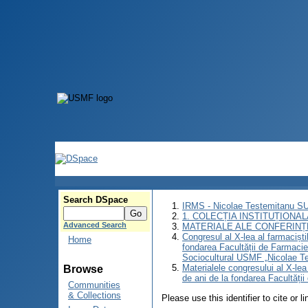
Search DSpace
IRMS - Nicolae Testemitanu 
1. COLECȚIA INSTITUȚIONAL
Advanced Search
MATERIALE ALE CONFERINȚE
Congresul al X-lea al farmaciști
Home
fondarea Facultății de Farmacie
Sociocultural USMF „Nicolae Te
Materialele congresului al X-lea
Browse
de ani de la fondarea Facultăți
Communities
& Collections
Please use this identifier to cite or l