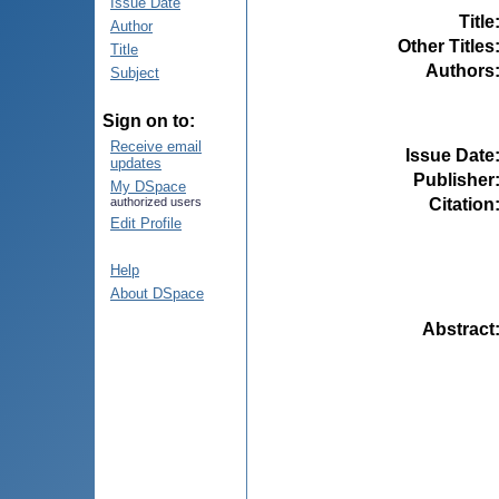
Issue Date
Title
Author
Other Titles
Title
Authors
Subject
Sign on to:
Receive email
Issue Date
updates
Publisher
My DSpace
Citation
authorized users
Edit Profile
Help
About DSpace
Abstract