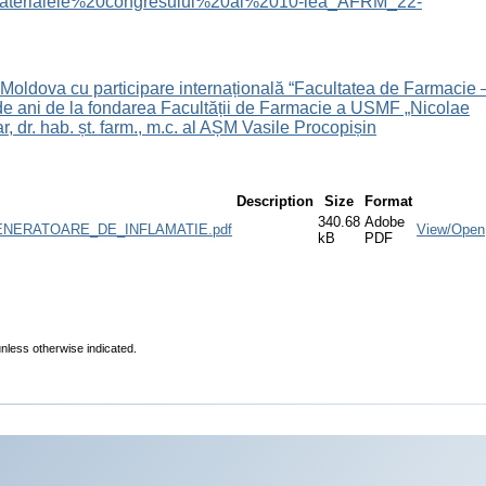
files/Materialele%20congresului%20al%2010-lea_AFRM_22-
a Moldova cu participare internațională “Facultatea de Farmacie 
0 de ani de la fondarea Facultății de Farmacie a USMF „Nicolae
r, dr. hab. șt. farm., m.c. al AȘM Vasile Procopișin
Description
Size
Format
340.68
Adobe
NERATOARE_DE_INFLAMATIE.pdf
View/Open
kB
PDF
unless otherwise indicated.