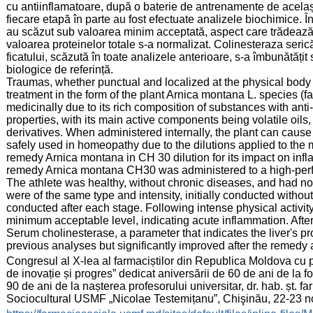
cu antiinflamatoare, după o baterie de antrenamente de același t
fiecare etapă în parte au fost efectuate analizele biochimice. În 
au scăzut sub valoarea minim acceptată, aspect care trădează o
valoarea proteinelor totale s-a normalizat. Colinesteraza seri
ficatului, scăzută în toate analizele anterioare, s-a îmbunătăți
biologice de referință.
Traumas, whether punctual and localized at the physical body
treatment in the form of the plant Arnica montana L. species (
medicinally due to its rich composition of substances with anti
properties, with its main active components being volatile oil
derivatives. When administered internally, the plant can cause 
safely used in homeopathy due to the dilutions applied to the 
remedy Arnica montana in CH 30 dilution for its impact on inf
remedy Arnica montana CH30 was administered to a high-perfor
The athlete was healthy, without chronic diseases, and had not
were of the same type and intensity, initially conducted with
conducted after each stage. Following intense physical activit
minimum acceptable level, indicating acute inflammation. After
Serum cholinesterase, a parameter that indicates the liver's pr
previous analyses but significantly improved after the remedy 
:
Congresul al X-lea al farmaciștilor din Republica Moldova cu 
de inovație și progres” dedicat aniversării de 60 de ani de la
90 de ani de la nașterea profesorului universitar, dr. hab. șt.
Sociocultural USMF „Nicolae Testemițanu”, Chişinău, 22-23 