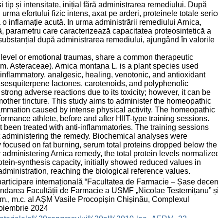
ip și intensitate, inițial fără administrarea remediului. După
urma efortului fizic intens, axat pe arderi, proteinele totale seri
 inflamație acută. In urma administrării remediului Arnica,
că, parametru care caracterizează capacitatea proteosintetică a
t substanțial după administrarea remediului, ajungând în valorile
 level or emotional traumas, share a common therapeutic
fam. Asteraceae). Arnica montana L. is a plant species used
-inflammatory, analgesic, healing, venotonic, and antioxidant
s, sesquiterpene lactones, carotenoids, and polyphenolic
strong adverse reactions due to its toxicity; however, it can be
mother tincture. This study aims to administer the homeopathic
lammation caused by intense physical activity. The homeopathic
mance athlete, before and after HIIT-type training sessions.
 been treated with anti-inflammatories. The training sessions
out administering the remedy. Biochemical analyses were
y focused on fat burning, serum total proteins dropped below the
 administering Arnica remedy, the total protein levels normalize
otein-synthesis capacity, initially showed reduced values in
administration, reaching the biological reference values.
participare internațională “Facultatea de Farmacie – Șase decen
 fondarea Facultății de Farmacie a USMF „Nicolae Testemițanu” ș
 farm., m.c. al AȘM Vasile Procopișin Chișinău, Complexul
noiembrie 2024