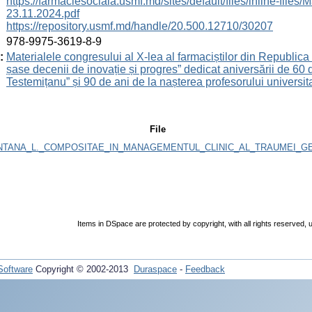
:
https://farmaciesociala.usmf.md/sites/default/files/inline-
23.11.2024.pdf
https://repository.usmf.md/handle/20.500.12710/30207
:
978-9975-3619-8-9
:
Materialele congresului al X-lea al farmaciștilor din Republic
șase decenii de inovație și progres” dedicat aniversării de 6
Testemițanu” și 90 de ani de la nașterea profesorului universita
File
TANA_L._COMPOSITAE_IN_MANAGEMENTUL_CLINIC_AL_TRAUMEI_GE
Items in DSpace are protected by copyright, with all rights reserved, 
oftware
Copyright © 2002-2013
Duraspace
-
Feedback