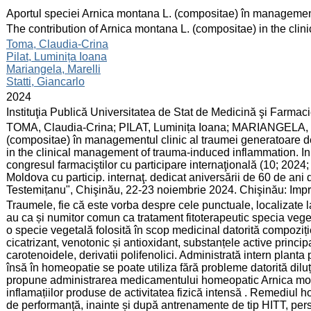
:
Aportul speciei Arnica montana L. (compositae) în managementu
:
The contribution of Arnica montana L. (compositae) in the cl
:
Toma, Claudia-Crina
Pilat, Luminița Ioana
Mariangela, Marelli
Statti, Giancarlo
:
2024
:
Instituţia Publică Universitatea de Stat de Medicină şi Farma
:
TOMA, Claudia-Crina; PILAT, Luminița Ioana; MARIANGELA, Ma
(compositae) în managementul clinic al traumei generatoare de
in the clinical management of trauma-induced inflammation. In
congresul farmaciştilor cu participare internaţională (10; 2024; 
Moldova cu particip. internaţ. dedicat aniversării de 60 de an
Testemițanu", Chişinău, 22-23 noiembrie 2024. Chişinău: Impr
:
Traumele, fie că este vorba despre cele punctuale, localizate la
au ca și numitor comun ca tratament fitoterapeutic specia veg
o specie vegetală folosită în scop medicinal datorită compoziți
cicatrizant, venotonic și antioxidant, substanțele active principa
carotenoidele, derivatii polifenolici. Administrată intern planta
însă în homeopatie se poate utiliza fără probleme datorită diluț
propune administrarea medicamentului homeopatic Arnica mon
inflamațiilor produse de activitatea fizică intensă . Remediul
de performanță, inainte și după antrenamente de tip HITT, pers