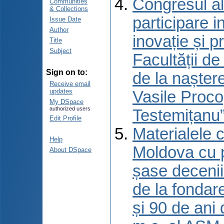
Congresul al
Communities
& Collections
participare 
Issue Date
Author
inovație și p
Title
Subject
Facultății d
Sign on to:
de la naștere
Receive email
updates
Vasile Proco
My DSpace
authorized users
Testemițanu”
Edit Profile
Materialele c
Help
Moldova cu p
About DSpace
șase decenii 
de la fondar
și 90 de ani 