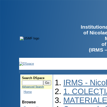
Institutio
of Nicola
of
(IRMS 
Search DSpace
IRMS - Nico
Advanced Search
1. COLECȚ
Home
MATERIALE
Browse