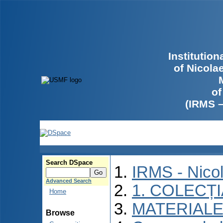
Institutio
of Nicola
of
(IRMS 
Search DSpace
IRMS - Nico
Advanced Search
1. COLECȚ
Home
MATERIALE
Browse