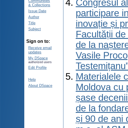
Congresul al
Communities
& Collections
participare 
Issue Date
Author
inovație și p
Title
Subject
Facultății d
Sign on to:
de la naștere
Receive email
updates
Vasile Proco
My DSpace
authorized users
Testemițanu”
Edit Profile
Materialele c
Help
Moldova cu p
About DSpace
șase decenii 
de la fondar
și 90 de ani 