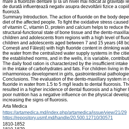
mare a fluorozei dentare și la un nivel mai ridicat al gravității 
de durată influențează negativ asupra dezvoltării fizice a copi
fluoroză.
Summary Introduction. The action of fluoride on the body depe
diet of the affected people. To fight the oxidative stress caused
of vitamin C, vitamin D, protein and calcium helps to reduce th
structural-functional state of bone tissue and the dento-maxillar
children and adolescents from regions with a high level of fluo
children and adolescents aged between 7 and 15 years (48 boys
Cornești and Fălești) with high fluoride content in drinking wa
the water from the centralized water supply systems in the citie
the established norms, and in the wells, it is variable, contribut
The daily food ration is characterized by the insufficient intak
in the intake of carbohydrates and fats. For children living in
inharmonious development in girls, gastrointestinal pathologies
Conclusions. The evaluation of the dento-maxillary system in ch
fluoride in water from 1.5 to 5 mg/l leads to dental fluorosis. T
resulted in a higher incidence of dental fluorosis and a higher le
poor nutrition has a negative influence on the physical devel
increasing the signs of fluorosis.
:
Arta Medica
:
https://artamedica.md/index.php/artamedica/issue/view/21/29
https://repository.usmf.md/handle/20.500.12710/30571
:
1810-1852