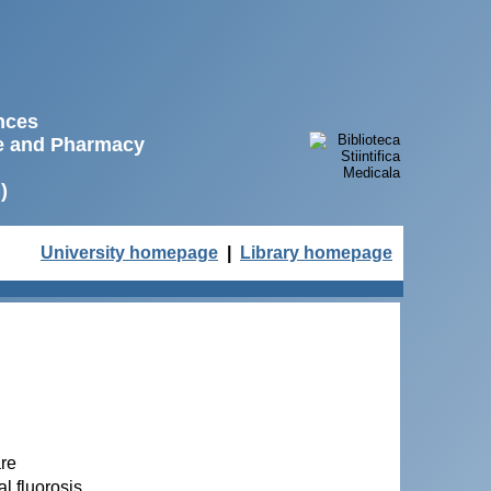
ences
ne and Pharmacy
)
University homepage
|
Library homepage
are
l fluorosis