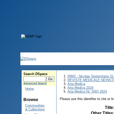
Search DSpace
IRMS - Nicolae Testemitanu 
REVISTE MEDICALE NEINST
Advanced Search
Arta Medica
Arta Medica 2024
Home
Arta Medica Nr. 3(92) 2024
Please use this identifier to cite or l
Browse
Communities
Title
& Collections
Other Titles