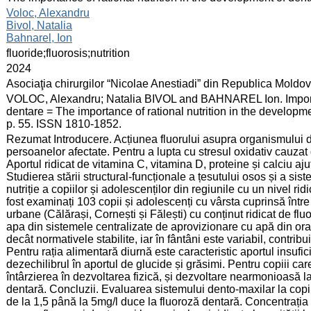
:
Voloc, Alexandru
Bivol, Natalia
Bahnarel, Ion
:
fluoride;fluorosis;nutrition
:
2024
:
Asociaţia chirurgilor “Nicolae Anestiadi” din Republica Moldo
:
VOLOC, Alexandru; Natalia BIVOL and BAHNAREL Ion. Importanț
dentare = The importance of rational nutrition in the developmen
p. 55. ISSN 1810-1852.
:
Rezumat Introducere. Acțiunea fluorului asupra organismului d
persoanelor afectate. Pentru a lupta cu stresul oxidativ cauzat 
Aportul ridicat de vitamina C, vitamina D, proteine și calciu aj
Studierea stării structural-funcționale a țesutului osos și a sis
nutriție a copiilor și adolescenților din regiunile cu un nivel ri
fost examinați 103 copii și adolescenți cu vârsta cuprinsă între 7 
urbane (Călărași, Cornești și Fălești) cu conținut ridicat de flu
apa din sistemele centralizate de aprovizionare cu apă din ora
decât normativele stabilite, iar în fântâni este variabil, contri
Pentru rația alimentară diurnă este caracteristic aportul insufic
dezechilibrul în aportul de glucide și grăsimi. Pentru copiii car
întârzierea în dezvoltarea fizică, și dezvoltare nearmonioasă la 
dentară. Concluzii. Evaluarea sistemului dento-maxilar la copii
de la 1,5 până la 5mg/l duce la fluoroză dentară. Concentrația