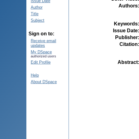
Issue Date
Authors
Author
Title
Subject
Keywords
Issue Date
Sign on to:
Publisher
Receive email
Citation
updates
My DSpace
authorized users
Abstract
Edit Profile
Help
About DSpace