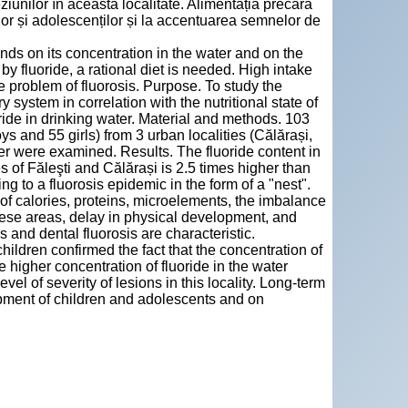
leziunilor în această localitate. Alimentația precară
ilor și adolescenților și la accentuarea semnelor de
nds on its concentration in the water and on the
 by fluoride, a rational diet is needed. High intake
e problem of fluorosis. Purpose. To study the
y system in correlation with the nutritional state of
ride in drinking water. Material and methods. 103
 and 55 girls) from 3 urban localities (Călărași,
ter were examined. Results. The fluoride content in
s of Făleşti and Călărași is 2.5 times higher than
ing to a fluorosis epidemic in the form of a "nest".
e of calories, proteins, microelements, the imbalance
 these areas, delay in physical development, and
 and dental fluorosis are characteristic.
ildren confirmed the fact that the concentration of
he higher concentration of fluoride in the water
vel of severity of lesions in this locality. Long-term
opment of children and adolescents and on