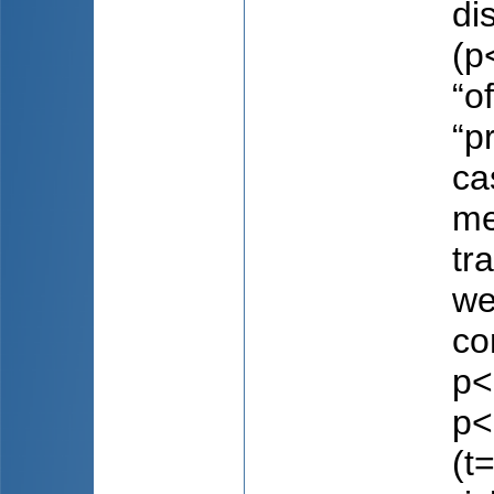
di
(p
“o
“p
ca
me
tr
we
co
p<
p<
(t