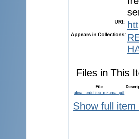
fr
se
URI
:
ht
Appears in Collections:
R
HA
Files in This I
File
Descri
alina_ferdohleb_rezumat.pdf
Show full item