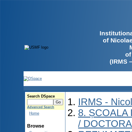
Institutio
of Nicola
of
(IRMS 
Search DSpace
IRMS - Nico
Advanced Search
8. ȘCOALA
Home
/ DOCTORA
Browse