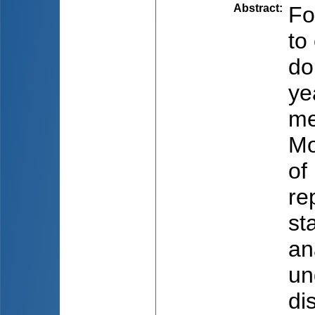
Abstract
:
Fo
to
do
ye
me
Mo
of
re
st
an
un
di