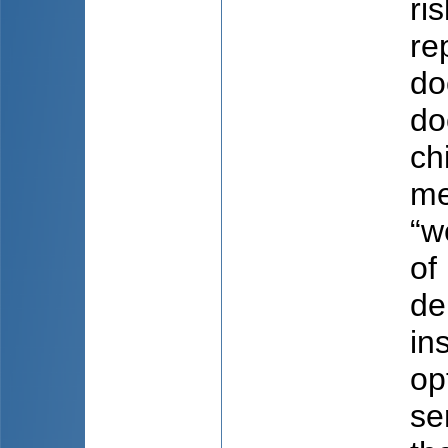
ri
re
do
do
ch
me
“w
of
de
in
op
se