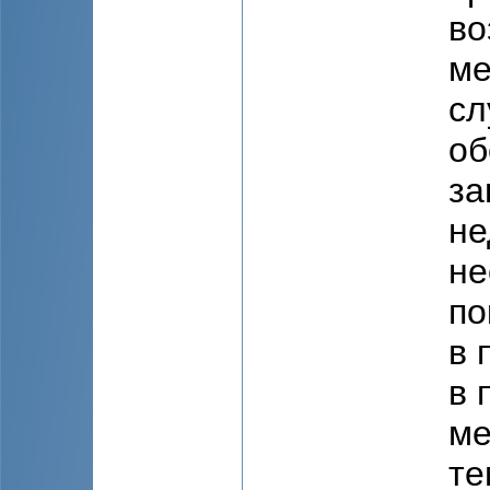
во
ме
сл
об
за
не
не
по
в 
в 
ме
те