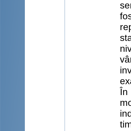
se
fo
re
st
niv
vâ
in
ex
În
mo
in
ti