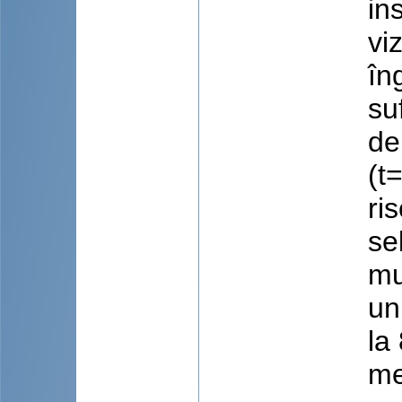
in
vi
în
su
de
(t
ri
se
mu
un
la
me