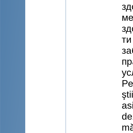
зд
ме
зд
ти
за
пр
ус
Pe
şti
as
de
mă