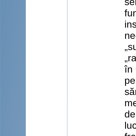
se
fu
in
ne
„s
„ra
în
pe
să
me
de
lu