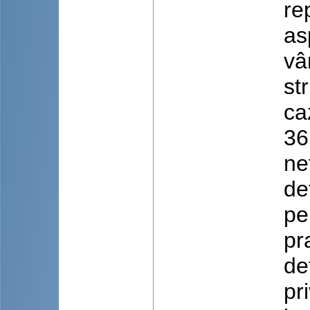
re
as
vâ
st
ca
36
ne
de
pe
pr
de
pr