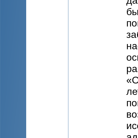
да
бы
по
за
на
ос
ра
«О
ле
по
во
ис
ад