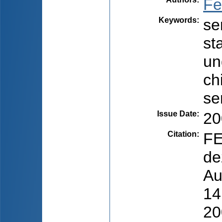
Fe
Keywords
:
se
st
un
ch
se
Issue Date
:
20
Citation
:
FE
de
Au
14
20