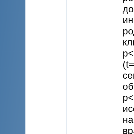
до
ин
ро
кл
p<
(t
се
об
p<
ис
на
вр