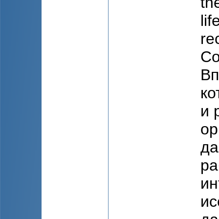
th
li
re
Co
Вп
ко
и 
ор
да
ра
ин
ис