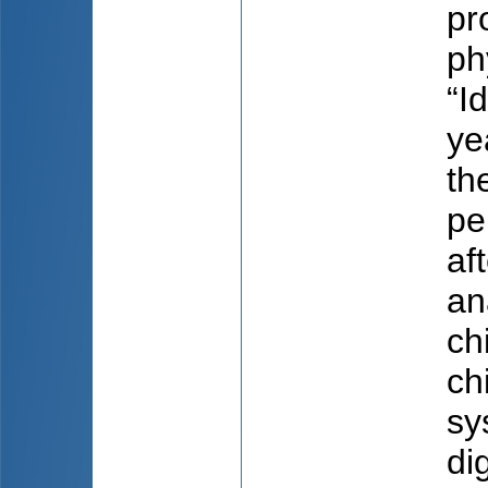
pr
ph
“I
ye
th
pe
af
an
ch
ch
sy
di