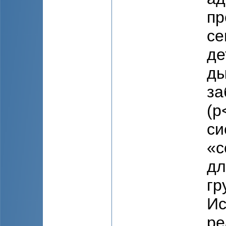
пр
се
де
ды
за
(p
си
«с
дл
гр
Ис
ре