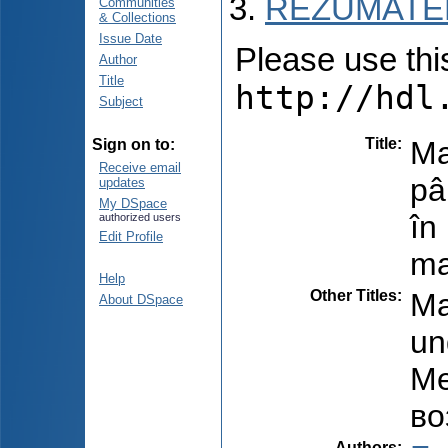
REZUMATEL
Communities
& Collections
Issue Date
Please use this 
Author
Title
http://hdl
Subject
Title
:
Ma
Sign on to:
Receive email
pâ
updates
My DSpace
în
authorized users
Edit Profile
ma
Help
Other Titles
:
Ma
About DSpace
un
Ме
во
Authors
: