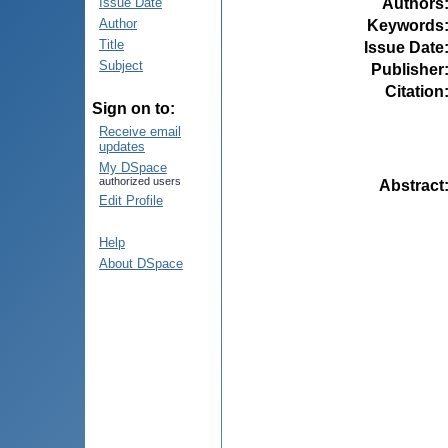
Authors
Issue Date
Author
Keywords
Title
Issue Date
Subject
Publisher
Citation
Sign on to:
Receive email
updates
My DSpace
authorized users
Abstract
Edit Profile
Help
About DSpace