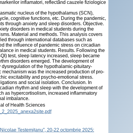
kerilor inflamatori, reflectând cauzele fiziologice
hiasmatic nucleus of the hypothalamus (SCN),
le, cognitive functions, etc. During the pandemic,
s through anxiety and sleep disorders. Objective.
iety disorders in medical students during the
ms. Material and methods. This analysis covers
fied through international databases such as
d the influence of pandemic stress on circadian
alance in medical students. Results. Following the
QI) test, sleep latency increased, sleep became
hythm disorders emerged. The development of
 dysregulation of the hypothalamic-pituitary-
ic mechanism was the increased production of pro-
chic excitability and psycho-emotional stress.
ations and social isolation. Conclusion. In
ircadian rhythm and sleep with the development of
h as hypercortisolism, increased inflammatory
nal imbalance.
nal of Health Sciences
12_2_2025_anexa2site.pdf
„Nicolae Testemițanu”, 20-22 octombrie 2025: