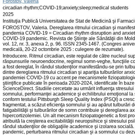
:
Forostov, Valeria
:
circadian rhythm;COVID-19;anxiety;sleep;medical students
:
2025
:
Instituţia Publică Universitatea de Stat de Medicină şi Farma
:
FOROSTOV, Valeria. Dereglarea ritmului circadian şi manifestă
pandemia COVID-19 = Circadian rhythm disruption and anxiety 
COVID-19 pandemic. Revista de Ştiinţe ale Sănătăţii din Mol
vol. 12, nr. 3, anexa 2, p. 96. ISSN 2345-1467. (Congres aniver
medicală, 20-22 octombrie 2025 : culegere de rezumate).
:
Introducere. Ritmul circadian, este regulat de către nucleul s
răspunsurile neuroendocrine, regimul somn-veghe, funcţiile cog
a fost dereglat, în rândul studenţilor manifestându-se prin tul
dintre dereglarea ritmului circadian şi apariţia tulburărilor anxi
pandemiei COVID-19 cu accent pe mecanismele fiziopatologice.
ştiinţifice publicate în perioada 2020-2024, identificate în b
ScienceDirect. Studiile cercetate au urmărit influenţa stresului
somnului, performanţei academice şi echilibrului emoţional la 
conform testului Pittsburgh Sleep Quality Index (PSQI) a cres
fragmentat, a scăzut eficienţa somnului şi au apărut tulburări d
fatigabilităţii şi tulburărilor de somn contribuie şi dereglarea
hipercortizolemiei. Un alt mecanism fiziopatogenetic a fost prod
atribuită la creşterea excitabilităţii neuropsihice şi stresului ps
rândul studenţilor de obligaţiile academice şi izolarea socială. 
pandemic, perturbarea ritmului circadian şi a somnului cu dezvo