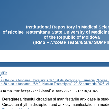
Institutional Repository in Medical Sci
of Nicolae Testemitanu State University of Medici
of the Republic of Moldova
(IRMS –
Nicolae Testemitanu
SUMPh
SUMPh
Ă
 a 80-a de la fondarea Universității de Stat de Medicină și Farmacie „Nicola
i a 80-a de la fondarea USMF „Nicolae Testemițanu”, 20-22 octombrie 2025: A
ink to this item:
http://hdl.handle.net/20.500.12710/31827
:
Dereglarea ritmului circadian şi manifestările anxioase la st
:
Circadian rhythm disruption and anxiety manifestation in med