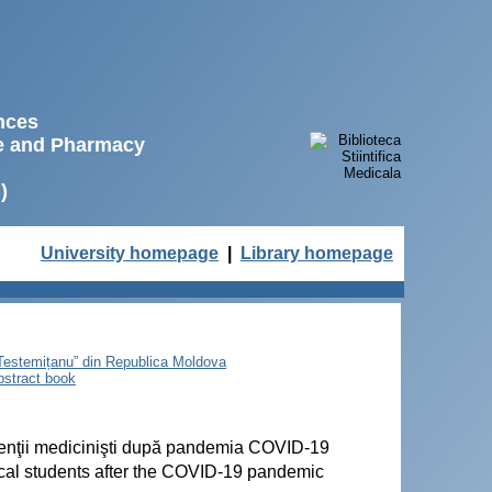
ences
ne and Pharmacy
)
University homepage
|
Library homepage
e Testemițanu” din Republica Moldova
bstract book
udenţii medicinişti după pandemia COVID-19
ical students after the COVID-19 pandemic