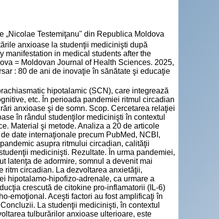
cie „Nicolae Testemiţanu" din Republica Moldova
rile anxioase la studenţii medicinişti după
manifestation in medical students after the
dova = Moldovan Journal of Health Sciences. 2025,
sar : 80 de ani de inovaţie în sănătate şi educaţie
uprachiasmatic hipotalamic (SCN), care integrează
nitive, etc. În perioada pandemiei ritmul circadian
burări anxioase şi de somn. Scop. Cercetarea relaţiei
oase în rândul studenţilor medicinişti în contextul
 Material şi metode. Analiza a 20 de articole
aze de date internaţionale precum PubMed, NCBI,
 pandemic asupra ritmului circadian, calităţii
studenţii medicinişti. Rezultate. În urma pandemiei,
cut latenţa de adormire, somnul a devenit mai
e ritm circadian. La dezvoltarea anxietăţii,
 axei hipotalamo-hipofizo-adrenale, ca urmare a
ucţia crescută de citokine pro-inflamatorii (IL-6)
iho-emoţional. Aceşti factori au fost amplificaţi în
Concluzii. La studenţii medicinişti, în contextul
ltarea tulburărilor anxioase ulterioare, este