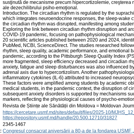
susţinută de mecanisme precum hipercortizolemie, creşterea mar
ale dezechilibrului psiho-emoţional.
Introduction. The circadian rhythm is regulated by the suprac
which integrates neuroendocrine responses, the sleep-wake cyc
the circadian rhythm was disrupted, manifesting among student
Exploring the link between circadian rhythm disruption and anx
COVID-19 pandemic, focusing on pathophysiological mechanis
20 scientific articles published between 2020 and 2024, identi
PubMed, NCBI, ScienceDirect. The studies researched followe
rhythm, sleep quality, academic performance, and emotional b
pandemic, according to the Pittsburgh Sleep Quality Index (PS
more fragmented, sleep efficiency decreased and circadian r
anxiety, fatigue and sleep disturbances was also influenced by
adrenal axis due to hypercortizolism. Another pathophysiolog
inflammatory cytokines (IL-6) attributed to increased neuropsy
These factors were amplified among students by academic oblig
medical students, in the pandemic context, the disruption of c
subsequent anxiety disorders is supported by mechanisms suc
markers, reflecting the physiological causes of psycho-emotio
:
Revista de Științe ale Sănătății din Moldova = Moldovan Jour
:
https://cercetare.usmf.md/sites/default/files/2025-10/MJHS_
https://repository.usmf.md/handle/20.500.12710/31827
:
2345-1467
:
Congresul consacrat aniversării a 80-a de la fondarea USMF 