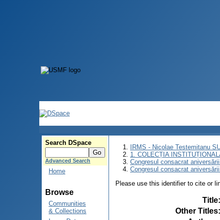
Search DSpace
IRMS - Nicolae Testemitanu 
1. COLECȚIA INSTITUȚIONAL
Advanced Search
Congresul consacrat aniversării
Congresul consacrat aniversări
Home
Please use this identifier to cite or l
Browse
Title
Communities
Other Titles
& Collections