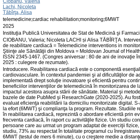
:
Ciobanu, Valeria
Lachi, Nicoleta
Tăbîrţa, Alisa
:
telemedicine;cardiac rehabilitation;monitoring;6MWT
:
2025
:
Instituţia Publică Universitatea de Stat de Medicină şi Farma
:
CIOBANU, Valeria; Nicoleta LACHI și Alisa TĂBÎRŢA. Intervenţ
de reabilitare cardiacă = Telemedicine interventions in monito
Ştiinţe ale Sănătăţii din Moldova = Moldovan Journal of Health 
ISSN 2345-1467. (Congres aniversar : 80 de ani de inovaţie î
2025 : culegere de rezumate).
:
Introducere. Reabilitarea cardiacă este o componentă esenţială 
cardiovasculare. În contextul pandemiei şi al dificultăţilor de a
implementată drept soluţie inovatoare şi eficientă pentru conti
beneficiilor intervenţiilor de telemedicină în monitorizarea de 
impactul acestora asupra stării de sănătate. Material şi metode. A 
bazele de date PubMed şi ResearchGate (2020-2025). Au fost i
evaluat eficienţa reabilitării la domiciliu monitorizate digital. S
la efort (6MWT) şi complianţa la program. Rezultate. Studiile 
în reabilitarea cardiacă, reprezintă o abordare eficientă prin ev
frecventa cardiacă, în raport cu activităţile fizice. Un studiu 
persoane care au urmat un program adaptat de exerciţii fizice, m
studiu, 73% au respectat în totalitate programul cu înregistrarea
6MWT (testul de mers 6 minute), cu o creştere medie a distanţei 