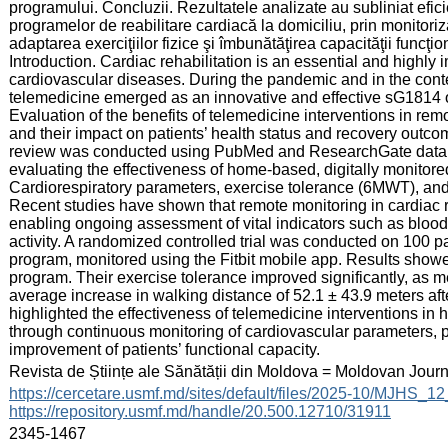
programului. Concluzii. Rezultatele analizate au subliniat efici
programelor de reabilitare cardiacă la domiciliu, prin monitori
adaptarea exerciţiilor fizice şi îmbunătăţirea capacităţii funcţio
Introduction. Cardiac rehabilitation is an essential and highly 
cardiovascular diseases. During the pandemic and in the conte
telemedicine emerged as an innovative and effective sG1814 ol
Evaluation of the benefits of telemedicine interventions in rem
and their impact on patients’ health status and recovery outcom
review was conducted using PubMed and ResearchGate databa
evaluating the effectiveness of home-based, digitally monitore
Cardiorespiratory parameters, exercise tolerance (6MWT), an
Recent studies have shown that remote monitoring in cardiac r
enabling ongoing assessment of vital indicators such as blood 
activity. A randomized controlled trial was conducted on 100 p
program, monitored using the Fitbit mobile app. Results showed
program. Their exercise tolerance improved significantly, as 
average increase in walking distance of 52.1 ± 43.9 meters af
highlighted the effectiveness of telemedicine interventions in
through continuous monitoring of cardiovascular parameters, 
improvement of patients’ functional capacity.
:
Revista de Științe ale Sănătății din Moldova = Moldovan Jour
:
https://cercetare.usmf.md/sites/default/files/2025-10/MJHS_
https://repository.usmf.md/handle/20.500.12710/31911
:
2345-1467