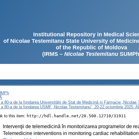
Institutional Repository in Medical Sci
of Nicolae Testemitanu State University of Medici
of the Republic of Moldova
(IRMS –
Nicolae Testemitanu
SUMPh
SUMPh
Ă
 a 80-a de la fondarea Universității de Stat de Medicină și Farmacie „Nicola
i a 80-a de la fondarea USMF „Nicolae Testemițanu”, 20-22 octombrie 2025: A
ink to this item:
http://hdl.handle.net/20.500.12710/31911
:
Intervenţii de telemedicină în monitorizarea programelor de rea
:
Telemedicine interventions in monitoring cardiac rehabilitatio