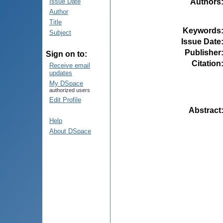
Authors
Issue Date
Author
Title
Keywords
Subject
Issue Date
Publisher
Sign on to:
Citation
Receive email
updates
My DSpace
authorized users
Edit Profile
Abstract
Help
About DSpace