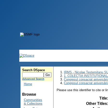
Search DSpace
IRMS - Nicolae Testemitanu 
1. COLECȚIA INSTITUȚIONAL
Advanced Search
Congresul consacrat aniversării
Congresul consacrat aniversări
Home
Please use this identifier to cite or l
Browse
Title
Communities
Other Titles
& Collections