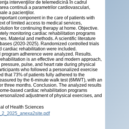
enţa intervenţiilor de telemedicină în cadrul
zarea continuă a parametrilor cardiovasculari,
nale a pacienţilor.
important component in the care of patients with
xt of limited access to medical services,
ution for continuing therapy at home. Objective.
otely monitoring cardiac rehabilitation programs
es. Material and methods. A scientific literature
ses (2020-2025). Randomized controlled trials
d cardiac rehabilitation were included.
d program adherence were analyzed. Results.
ehabilitation is an effective and modern approach,
pressure, pulse, and heart rate during physical
articipants who followed a personalized exercise
 that 73% of patients fully adhered to the
measured by the 6-minute walk test (6MWT), with an
ter three months. Conclusion. The analyzed results
 home-based cardiac rehabilitation programs
personalized adjustment of physical exercises, and
nal of Health Sciences
12_2_2025_anexa2site.pdf