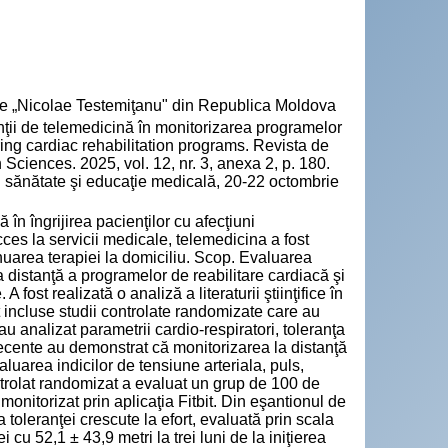
cie „Nicolae Testemiţanu" din Republica Moldova
ii de telemedicină în monitorizarea programelor
ring cardiac rehabilitation programs. Revista de
Sciences. 2025, vol. 12, nr. 3, anexa 2, p. 180.
n sănătate şi educaţie medicală, 20-22 octombrie
în îngrijirea pacienţilor cu afecţiuni
cces la servicii medicale, telemedicina a fost
nuarea terapiei la domiciliu. Scop. Evaluarea
la distanţă a programelor de reabilitare cardiacă şi
fost realizată o analiză a literaturii ştiinţifice în
ncluse studii controlate randomizate care au
-au analizat parametrii cardio-respiratori, toleranţa
recente au demonstrat că monitorizarea la distanţă
aluarea indicilor de tensiune arteriala, puls,
controlat randomizat a evaluat un grup de 100 de
onitorizat prin aplicaţia Fitbit. Din eşantionul de
 toleranţei crescute la efort, evaluată prin scala
cu 52,1 ± 43,9 metri la trei luni de la iniţierea