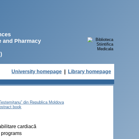
ences
ne and Pharmacy
)
University homepage
|
Library homepage
e Testemițanu” din Republica Moldova
bstract book
bilitare cardiacă
n programs