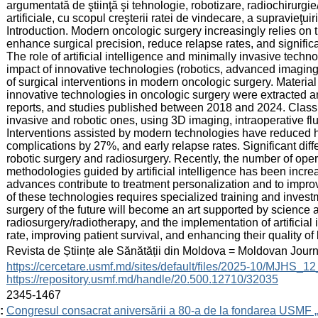
argumentată de ştiinţă şi tehnologie, robotizare, radiochirurgi
artificiale, cu scopul creşterii ratei de vindecare, a supravieţuirii 
Introduction. Modern oncologic surgery increasingly relies on t
enhance surgical precision, reduce relapse rates, and significan
The role of artificial intelligence and minimally invasive techno
impact of innovative technologies (robotics, advanced imaging, a
of surgical interventions in modern oncologic surgery. Materia
innovative technologies in oncologic surgery were extracted and
reports, and studies published between 2018 and 2024. Class
invasive and robotic ones, using 3D imaging, intraoperative f
Interventions assisted by modern technologies have reduced h
complications by 27%, and early relapse rates. Significant dif
robotic surgery and radiosurgery. Recently, the number of ope
methodologies guided by artificial intelligence has been incre
advances contribute to treatment personalization and to impro
of these technologies requires specialized training and invest
surgery of the future will become an art supported by science 
radiosurgery/radiotherapy, and the implementation of artificial 
rate, improving patient survival, and enhancing their quality of l
:
Revista de Științe ale Sănătății din Moldova = Moldovan Jour
:
https://cercetare.usmf.md/sites/default/files/2025-10/MJHS_
https://repository.usmf.md/handle/20.500.12710/32035
:
2345-1467
:
Congresul consacrat aniversării a 80-a de la fondarea USMF 