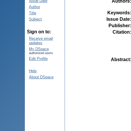
Authors
Issue Date
Author
Keywords
Title
Issue Date
Subject
Publisher
Sign on to:
Citation
Receive email
updates
My DSpace
authorized users
Edit Profile
Abstract
Help
About DSpace