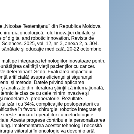
cie „Nicolae Testemiţanu" din Republica Moldova
rgia oncologică: rolul inovaţiei digitale şi
 of digital and robotic innovation. Revista de
Sciences. 2025, vol. 12, nr. 3, anexa 2, p. 304.
n sănătate şi educaţie medicală, 20-22 octombrie
mult pe integrarea tehnologiilor inovatoare pentru
nătăţirea calităţii vieţii pacienţilor cu cancer.
e este determinant. Scop. Evaluarea impactului
ţă artificială) asupra eficienţei şi siguranţei
terial şi metode. Datele privind aplicarea
i analizate din literatura ştiinţifică internaţională,
 tehnicile clasice cu cele minim invazive şi
 şi modelare AI preoperatorie. Rezultate.
talizării cu 34%, complicaţiile postoperatorii cu
icative în favorul chirurgiei robotice integrate şi
ume creşte numărul operaţiilor cu metodologiile
ficiale. Aceste progrese contribuie la personalizarea
n lung. Implementarea acestor tehnologii necesită
hirurgia viitorului în oncologie va deveni o artă