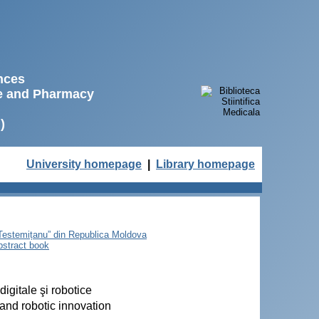
ences
ne and Pharmacy
)
University homepage
|
Library homepage
e Testemițanu” din Republica Moldova
bstract book
igitale şi robotice
 and robotic innovation