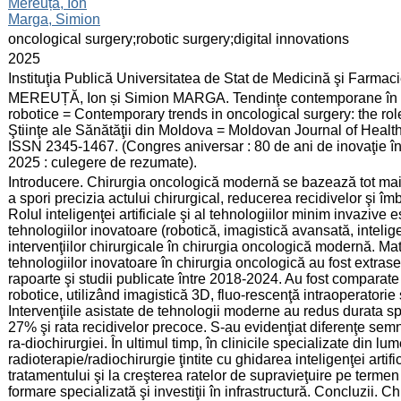
:
Mereuță, Ion
Marga, Simion
:
oncological surgery;robotic surgery;digital innovations
:
2025
:
Instituţia Publică Universitatea de Stat de Medicină şi Farma
:
MEREUȚĂ, Ion și Simion MARGA. Tendinţe contemporane în chiru
robotice = Contemporary trends in oncological surgery: the role
Ştiinţe ale Sănătăţii din Moldova = Moldovan Journal of Health 
ISSN 2345-1467. (Congres aniversar : 80 de ani de inovaţie î
2025 : culegere de rezumate).
:
Introducere. Chirurgia oncologică modernă se bazează tot mai 
a spori precizia actului chirurgical, reducerea recidivelor şi îmbu
Rolul inteligenţei artificiale şi al tehnologiilor minim invaziv
tehnologiilor inovatoare (robotică, imagistică avansată, inteligen
intervenţiilor chirurgicale în chirurgia oncologică modernă. Ma
tehnologiilor inovatoare în chirurgia oncologică au fost extrase ş
rapoarte şi studii publicate între 2018-2024. Au fost comparate
robotice, utilizând imagistică 3D, fluo-rescenţă intraoperatorie
Intervenţiile asistate de tehnologii moderne au redus durata spi
27% şi rata recidivelor precoce. S-au evidenţiat diferenţe semnif
ra-diochirurgiei. În ultimul timp, în clinicile specializate din l
radioterapie/radiochirurgie ţintite cu ghidarea inteligenţei arti
tratamentului şi la creşterea ratelor de supravieţuire pe terme
formare specializată şi investiţii în infrastructură. Concluzii. C