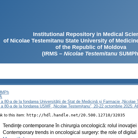
Institutional Repository in Medical Sci
of Nicolae Testemitanu State University of Medici
of the Republic of Moldova
(IRMS –
Nicolae Testemitanu
SUMPh
SUMPh
Ă
 a 80-a de la fondarea Universității de Stat de Medicină și Farmacie „Nicola
i a 80-a de la fondarea USMF „Nicolae Testemițanu”, 20-22 octombrie 2025: A
ink to this item:
http://hdl.handle.net/20.500.12710/32035
:
Tendinţe contemporane în chirurgia oncologică: rolul inovaţiei d
:
Contemporary trends in oncological surgery: the role of digital