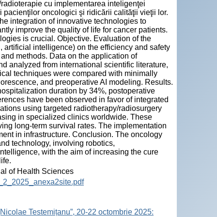
e/radioterapie cu implementarea inteligenţei
pacienţilor oncologici şi ridicării calităţii vieţii lor.
he integration of innovative technologies to
tly improve the quality of life for cancer patients.
logies is crucial. Objective. Evaluation of the
rtificial intelligence) on the efficiency and safety
l and methods. Data on the application of
 analyzed from international scientific literature,
ical techniques were compared with minimally
luorescence, and preoperative AI modeling. Results.
ospitalization duration by 34%, postoperative
ferences have been observed in favor of integrated
rations using targeted radiotherapy/radiosurgery
asing in specialized clinics worldwide. These
ving long-term survival rates. The implementation
ment in infrastructure. Conclusion. The oncology
and technology, involving robotics,
intelligence, with the aim of increasing the cure
ife.
nal of Health Sciences
12_2_2025_anexa2site.pdf
„Nicolae Testemițanu”, 20-22 octombrie 2025: