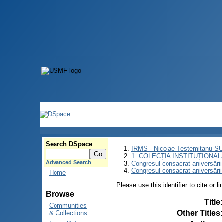
Search DSpace
IRMS - Nicolae Testemitanu 
1. COLECȚIA INSTITUȚIONAL
Advanced Search
Congresul consacrat aniversării
Congresul consacrat aniversări
Home
Please use this identifier to cite or l
Browse
Title
Communities
Other Titles
& Collections