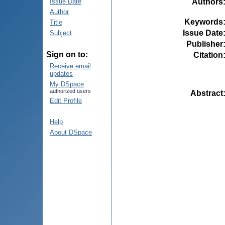
Authors
Issue Date
Author
Keywords
Title
Issue Date
Subject
Publisher
Sign on to:
Citation
Receive email
updates
My DSpace
authorized users
Abstract
Edit Profile
Help
About DSpace