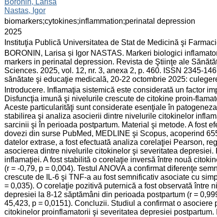
:
Boronin, Larisa
Nastas, Igor
:
biomarkers;cytokines;inflammation;perinatal depression
:
2025
:
Instituţia Publică Universitatea de Stat de Medicină şi Farma
:
BORONIN, Larisa și Igor NASTAS. Markeri biologici inflamatori
markers in perinatal depression. Revista de Ştiinţe ale Sănăt
Sciences. 2025, vol. 12, nr. 3, anexa 2, p. 460. ISSN 2345-146
sănătate şi educaţie medicală, 20-22 octombrie 2025: culeger
:
Introducere. Inflamaţia sistemică este considerată un factor impo
Disfuncţia imună şi nivelurile crescute de citokine proin-flama
Aceste particularităţi sunt considerate esenţiale în patogeneza 
stabilirea şi analiza asocierii dintre nivelurile citokinelor infl
sarcinii şi în perioada postpartum. Material şi metode. A fost e
dovezi din surse PubMed, MEDLINE şi Scopus, acoperind 655 
datelor extrase, a fost efectuată analiza corelaţiei Pearson, reg
asocierea dintre nivelurile citokinelor şi severitatea depresie
inflamaţiei. A fost stabilită o corelaţie inversă între nouă citok
(r = -0,79, p = 0,004). Testul ANOVA a confirmat diferenţe semnif
crescute de IL-6 şi TNF-a au fost semnificativ asociate cu si
= 0,035). O corelaţie pozitivă puternică a fost observată între ni
depresiei la 8-12 săptămâni din perioada postpartum (r = 0,99
45,423, p = 0,0151). Concluzii. Studiul a confirmat o asociere p
citokinelor proinflamatorii şi severitatea depresiei postpartum.