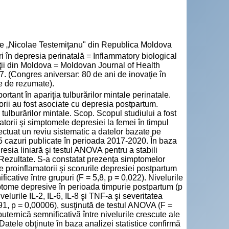
cie „Nicolae Testemiţanu" din Republica Moldova
 în depresia perinatală = Inflammatory biological
ăţii din Moldova = Moldovan Journal of Health
7. (Congres aniversar: 80 de ani de inovaţie în
e de rezumate).
rtant în apariţia tulburărilor mintale perinatale.
torii au fost asociate cu depresia postpartum.
tulburărilor mintale. Scop. Scopul studiului a fost
amatorii şi simptomele depresiei la femei în timpul
fectuat un reviu sistematic a datelor bazate pe
cazuri publicate în perioada 2017-2020. În baza
resia liniară şi testul ANOVA pentru a stabili
i. Rezultate. S-a constatat prezenţa simptomelor
ine proinflamatorii şi scorurile depresiei postpartum
icative între grupuri (F = 5,8, p = 0,022). Nivelurile
mptome depresive în perioada timpurie postpartum (p
velurile IL-2, IL-6, IL-8 şi TNF-a şi severitatea
91, p = 0,00006), susţinută de testul ANOVA (F =
uternică semnificativă între nivelurile crescute ale
 Datele obţinute în baza analizei statistice confirmă