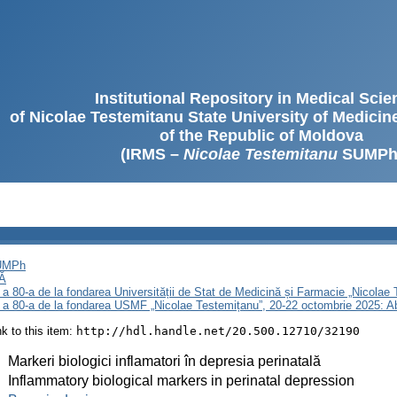
Institutional Repository in Medical Sci
of Nicolae Testemitanu State University of Medici
of the Republic of Moldova
(IRMS –
Nicolae Testemitanu
SUMPh
SUMPh
Ă
 a 80-a de la fondarea Universității de Stat de Medicină și Farmacie „Nicola
i a 80-a de la fondarea USMF „Nicolae Testemițanu”, 20-22 octombrie 2025: A
ink to this item:
http://hdl.handle.net/20.500.12710/32190
:
Markeri biologici inflamatori în depresia perinatală
:
Inflammatory biological markers in perinatal depression