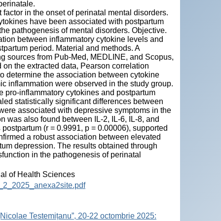
erinatale.
factor in the onset of perinatal mental disorders.
cytokines have been associated with postpartum
the pathogenesis of mental disorders. Objective.
ation between inflammatory cytokine levels and
partum period. Material and methods. A
ing sources from Pub-Med, MEDLINE, and Scopus,
n the extracted data, Pearson correlation
to determine the association between cytokine
mic inflammation were observed in the study group.
ine pro-inflammatory cytokines and postpartum
ed statistically significant differences between
a were associated with depressive symptoms in the
ion was also found between IL-2, IL-6, IL-8, and
postpartum (r = 0.9991, p = 0.00006), supported
nfirmed a robust association between elevated
artum depression. The results obtained through
sfunction in the pathogenesis of perinatal
nal of Health Sciences
12_2_2025_anexa2site.pdf
„Nicolae Testemițanu”, 20-22 octombrie 2025: