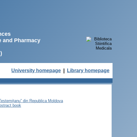
ences
ne and Pharmacy
)
University homepage
|
Library homepage
e Testemițanu” din Republica Moldova
bstract book