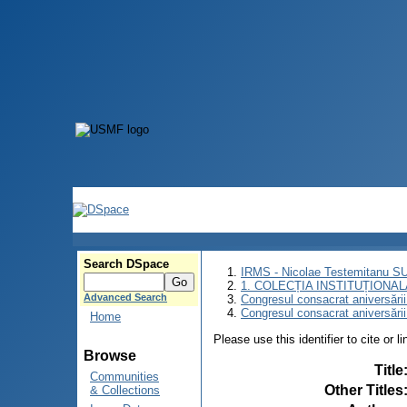
Search DSpace
IRMS - Nicolae Testemitanu 
1. COLECȚIA INSTITUȚIONAL
Advanced Search
Congresul consacrat aniversării
Congresul consacrat aniversări
Home
Please use this identifier to cite or l
Browse
Title
Communities
Other Titles
& Collections