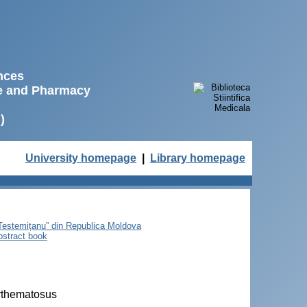
ences
ne and Pharmacy
)
University homepage
|
Library homepage
e Testemițanu” din Republica Moldova
bstract book
rythematosus