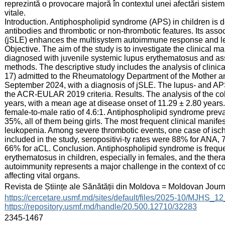
reprezintă o provocare majoră în contextul unei afectări siste
vitale.
Introduction. Antiphospholipid syndrome (APS) in children is 
antibodies and thrombotic or non-thrombotic features. Its asso
(jSLE) enhances the multisystem autoimmune response and lea
Objective. The aim of the study is to investigate the clinical m
diagnosed with juvenile systemic lupus erythematosus and as
methods. The descriptive study includes the analysis of clinica
17) admitted to the Rheumatology Department of the Mother a
September 2024, with a diagnosis of jSLE. The lupus- and APS
the ACR-EULAR 2019 criteria. Results. The analysis of the co
years, with a mean age at disease onset of 11.29 ± 2.80 years.
female-to-male ratio of 4.6:1. Antiphospholipid syndrome prev
35%, all of them being girls. The most frequent clinical manif
leukopenia. Among severe thrombotic events, one case of isc
included in the study, seropositivi-ty rates were 88% for ANA
66% for aCL. Conclusion. Antiphospholipid syndrome is freque
erythematosus in children, especially in females, and the the
autoimmunity represents a major challenge in the context of 
affecting vital organs.
:
Revista de Științe ale Sănătății din Moldova = Moldovan Jour
:
https://cercetare.usmf.md/sites/default/files/2025-10/MJHS_
https://repository.usmf.md/handle/20.500.12710/32283
:
2345-1467