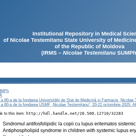
Institutional Repository in Medical Sci
of Nicolae Testemitanu State University of Medici
of the Republic of Moldova
(IRMS –
Nicolae Testemitanu
SUMPh
SUMPh
Ă
 a 80-a de la fondarea Universității de Stat de Medicină și Farmacie „Nicola
i a 80-a de la fondarea USMF „Nicolae Testemițanu”, 20-22 octombrie 2025: A
ink to this item:
http://hdl.handle.net/20.500.12710/32283
:
Sindromul antifosfolipidic la copii cu lupus eritematos sistemic
:
Antiphospholipid syndrome in children with systemic lupus e