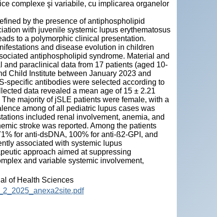
mice complexe şi variabile, cu implicarea organelor
defined by the presence of antiphospholipid
ciation with juvenile systemic lupus erythematosus
ds to a polymorphic clinical presentation.
anifestations and disease evolution in children
sociated antiphospholipid syndrome. Material and
l and paraclinical data from 17 patients (aged 10-
nd Child Institute between January 2023 and
-specific antibodies were selected according to
llected data revealed a mean age of 15 ± 2.21
 The majority of jSLE patients were female, with a
alence among of all pediatric lupus cases was
estations included renal involvement, anemia, and
hemic stroke was reported. Among the patients
, 71% for anti-dsDNA, 100% for anti-ß2-GPI, and
ntly associated with systemic lupus
rapeutic approach aimed at suppressing
complex and variable systemic involvement,
nal of Health Sciences
12_2_2025_anexa2site.pdf