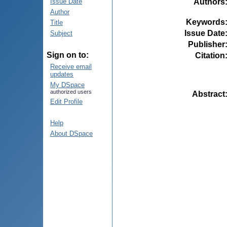
Authors
Issue Date
Author
Keywords
Title
Issue Date
Subject
Publisher
Sign on to:
Citation
Receive email
updates
My DSpace
authorized users
Abstract
Edit Profile
Help
About DSpace