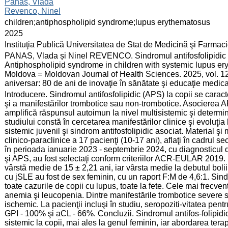
:
Panas, Vlada
Revenco, Ninel
:
children;antiphospholipid syndrome;lupus erythematosus
:
2025
:
Instituţia Publică Universitatea de Stat de Medicină şi Farma
:
PANAS, Vlada și Ninel REVENCO. Sindromul antifosfolipidic la
Antiphospholipid syndrome in children with systemic lupus ery
Moldova = Moldovan Journal of Health Sciences. 2025, vol. 12
aniversar: 80 de ani de inovaţie în sănătate şi educaţie medi
:
Introducere. Sindromul antifosfolipidic (APS) la copii se caracte
şi a manifestărilor trombotice sau non-trombotice. Asocierea A
amplifică răspunsul autoimun la nivel multisistemic şi determin
studiului constă în cercetarea manifestărilor clinice şi evoluţia 
sistemic juvenil şi sindrom antifosfolipidic asociat. Material şi
clinico-paraclinice a 17 pacienţi (10-17 ani), aflaţi în cadrul s
în perioada ianuarie 2023 - septembrie 2024, cu diagnosticul de
şi APS, au fost selectaţi conform criteriilor ACR-EULAR 2019. R
vârstă medie de 15 ± 2,21 ani, iar vârsta medie la debutul bolii
cu jSLE au fost de sex feminin, cu un raport F:M de 4,6:1. Sindr
toate cazurile de copii cu lupus, toate la fete. Cele mai frecven
anemia şi leucopenia. Dintre manifestările trombotice severe 
ischemic. La pacienţii incluşi în studiu, seropoziti-vitatea pe
GPI - 100% şi aCL - 66%. Concluzii. Sindromul antifos-folipidi
sistemic la copii, mai ales la genul feminin, iar abordarea tera