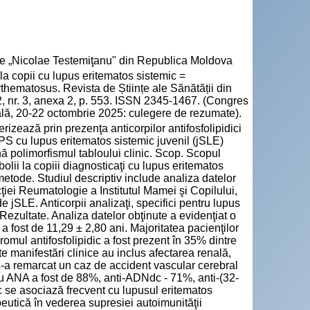
cie „Nicolae Testemiţanu" din Republica Moldova
 copii cu lupus eritematos sistemic =
thematosus. Revista de Științe ale Sănătății din
, nr. 3, anexa 2, p. 553. ISSN 2345-1467. (Congres
cală, 20-22 octombrie 2025: culegere de rezumate).
rizează prin prezenţa anticorpilor antifosfolipidici
PS cu lupus eritematos sistemic juvenil (jSLE)
ă polimorfismul tabloului clinic. Scop. Scopul
bolii la copiii diagnosticaţi cu lupus eritematos
 metode. Studiul descriptiv include analiza datelor
ecţiei Reumatologie a Institutul Mamei şi Copilului,
 jSLE. Anticorpii analizaţi, specifici pentru lupus
ezultate. Analiza datelor obţinute a evidenţiat o
 a fost de 11,29 ± 2,80 ani. Majoritatea pacienţilor
omul antifosfolipidic a fost prezent în 35% dintre
te manifestări clinice au inclus afectarea renală,
s-a remarcat un caz de accident vascular cerebral
ntru ANA a fost de 88%, anti-ADNdc - 71%, anti-(32-
c se asociază frecvent cu lupusul eritematos
peutică în vederea supresiei autoimunităţii