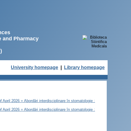
ences
ne and Pharmacy
)
University homepage
|
Library homepage
of April 2026 = Abordări interdisciplinare în stomatologie :
of April 2026 = Abordări interdisciplinare în stomatologie :