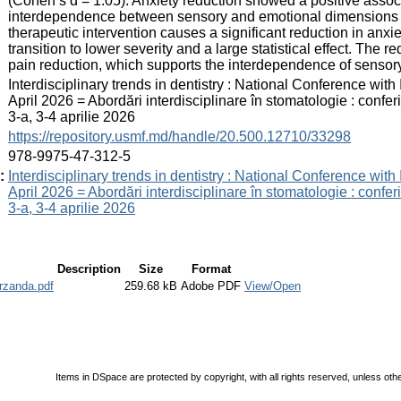
(Cohen’s d = 1.05). Anxiety reduction showed a positive associa
interdependence between sensory and emotional dimensions 
therapeutic intervention causes a significant reduction in anxi
transition to lower severity and a large statistical effect. The 
pain reduction, which supports the interdependence of sensor
:
Interdisciplinary trends in dentistry : National Conference with I
April 2026 = Abordări interdisciplinare în stomatologie : conferi
3-a, 3-4 aprilie 2026
:
https://repository.usmf.md/handle/20.500.12710/33298
:
978-9975-47-312-5
:
Interdisciplinary trends in dentistry : National Conference with I
April 2026 = Abordări interdisciplinare în stomatologie : conferi
3-a, 3-4 aprilie 2026
Description
Size
Format
rzanda.pdf
259.68 kB
Adobe PDF
View/Open
Items in DSpace are protected by copyright, with all rights reserved, unless oth