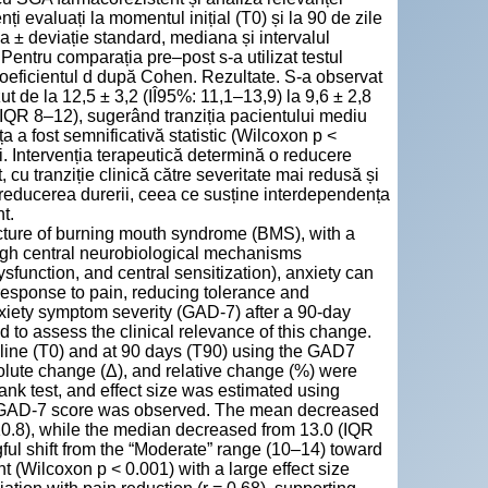
ți evaluați la momentul inițial (T0) și la 90 de zile
 ± deviație standard, mediana și intervalul
. Pentru comparația pre–post s-a utilizat testul
oeficientul d după Cohen. Rezultate. S-a observat
 de la 12,5 ± 3,2 (IÎ95%: 11,1–13,9) la 9,6 ± 2,8
(IQR 8–12), sugerând tranziția pacientului mediu
a a fost semnificativă statistic (Wilcoxon p <
. Intervenția terapeutică determină o reducere
u tranziție clinică către severitate mai redusă și
u reducerea durerii, ceea ce susține interdependența
t.
icture of burning mouth syndrome (BMS), with a
rough central neurobiological mechanisms
sfunction, and central sensitization), anxiety can
 response to pain, reducing tolerance and
anxiety symptom severity (GAD-7) after a 90-day
 to assess the clinical relevance of this change.
line (T0) and at 90 days (T90) using the GAD7
olute change (Δ), and relative change (%) were
nk test, and effect size was estimated using
 in GAD-7 score was observed. The mean decreased
–10.8), while the median decreased from 13.0 (IQR
gful shift from the “Moderate” range (10–14) toward
nt (Wilcoxon p < 0.001) with a large effect size