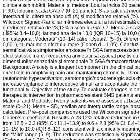
clinice a schimbării. Material și metode. Lotul a inclus 20 pacien
(T90), folosind scala GAD-7 (0–21 puncte). S-au calculat media
intercvartilic, diferența absolută (Δ) și modificarea relativă (%)
Wilcoxon Signed-Rank, iar mărimea efectului a fost estimată c
o reducere relativă de 23,12% a scorului GAD-7. Media a scăzut
(IÎ95%: 8,4–10,8), iar mediana de la 13,0 (IQR 10–15) la 10,0 
din categoria „Moderată” (10–14) către „Ușoară” (5–9). Diferenț
0,001), cu mărime a efectului mare (Cohen d = 1,05). Concluzii
semnificativă a simptomelor anxioase în SGA farmacorezistent, c
efect statistic mare. Reducerea anxietății sa asociat pozitiv c
dimensiunilor senzoriale și emoționale în SGA farmacorezisten
Background. Anxiety is a frequent component in the clinical p
direct role in amplifying pain and maintaining chronicity. Th
(autonomic hyperactivation, serotonergic/noradrenergic axis dy
increase vigilance to interoceptive stimuli and accentuate the
functionality. Objective of the study. To evaluate changes in 
therapeutic intervention in pharmacoresistant BMS patients and
Material and Methods. Twenty patients were assessed at base
scale (0–21). Mean ± SD, median and interquartile range, abs
calculated. Pre–post comparisons used the Wilcoxon signed-ra
Cohen’s d coefficient. Results. A 23.12% relative reduction
from 12.5 ± 3.2 (95% CI: 11.1–13.9) to 9.6 ± 2.8 (95% CI: 8.4
10–15) to 10.0 (IQR 8–12), consistent with a clinically meanin
the “Mild” range (5–9). The reduction was statistically significa