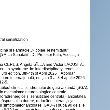
al sensitization
cină și Farmacie „Nicolae Testemițanu” ,
ă Arca Sanatatii - Dr. Profesor Fala, Asociația
oria CEREȘ; Angela GÎLEA and Victor LACUSTA.
outh syndrome. In: Interdisciplinary trends in
 3rd edition, 3th-4th of April 2026 = Abordări
ipare internaţională, ediţia a 3-a, 3-4 aprilie 2026.
12-5.
abloul clinic al sindromului de gură arzândă (SGA),
. Prin mecanisme neurobiologice centrale
noradrenergice și sensitizare centrală), anxietatea
a răspunsul la durere, reducând toleranța și
tății simptomelor anxioase (GAD-7) după 90 de zile
 cu SGA farmacorezistent și analiza relevanței