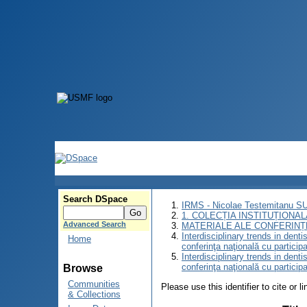
Search DSpace
IRMS - Nicolae Testemitanu 
1. COLECȚIA INSTITUȚIONAL
Advanced Search
MATERIALE ALE CONFERINȚE
Interdisciplinary trends in denti
Home
conferinţa naţională cu participa
Interdisciplinary trends in denti
conferinţa naţională cu participa
Browse
Communities
Please use this identifier to cite or l
& Collections