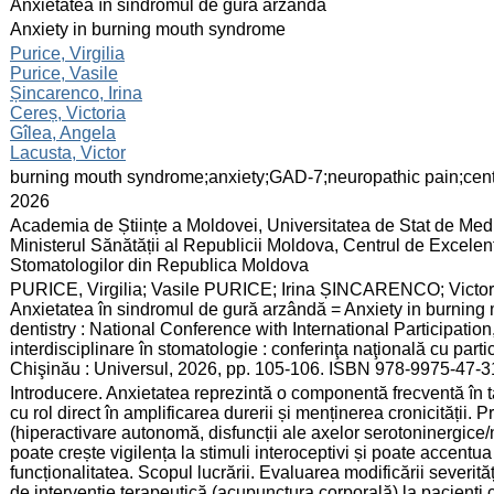
:
Anxietatea în sindromul de gură arzândă
:
Anxiety in burning mouth syndrome
:
Purice, Virgilia
Purice, Vasile
Șincarenco, Irina
Cereș, Victoria
Gîlea, Angela
Lacusta, Victor
:
burning mouth syndrome;anxiety;GAD-7;neuropathic pain;centr
:
2026
:
Academia de Științe a Moldovei, Universitatea de Stat de Medi
Ministerul Sănătății al Republicii Moldova, Centrul de Excelenţ
Stomatologilor din Republica Moldova
:
PURICE, Virgilia; Vasile PURICE; Irina ȘINCARENCO; Vict
Anxietatea în sindromul de gură arzândă = Anxiety in burning m
dentistry : National Conference with International Participation,
interdisciplinare în stomatologie : conferinţa naţională cu partic
Chişinău : Universul, 2026, pp. 105-106. ISBN 978-9975-47-3
:
Introducere. Anxietatea reprezintă o componentă frecventă în t
cu rol direct în amplificarea durerii și menținerea cronicității
(hiperactivare autonomă, disfuncții ale axelor serotoninergice/
poate crește vigilența la stimuli interoceptivi și poate accentu
funcționalitatea. Scopul lucrării. Evaluarea modificării severi
de intervenție terapeutică (acupunctura corporală) la pacienți