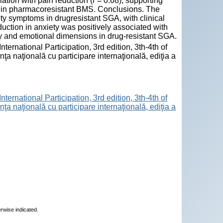
tion with pain reduction (r = 0.68), supporting
in pharmacoresistant BMS. Conclusions. The
ety symptoms in drugresistant SGA, with clinical
reduction in anxiety was positively associated with
y and emotional dimensions in drug-resistant SGA.
nternational Participation, 3rd edition, 3th-4th of
nţa naţională cu participare internaţională, ediţia a
nternational Participation, 3rd edition, 3th-4th of
nţa naţională cu participare internaţională, ediţia a
erwise indicated.