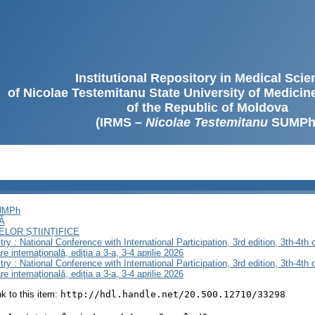
Institutional Repository in Medical Sci
of Nicolae Testemitanu State University of Medici
of the Republic of Moldova
(IRMS –
Nicolae Testemitanu
SUMPh
SUMPh
Ă
LOR ȘTIINȚIFICE
stry : National Conference with International Participation, 3rd edition, 3th-4th 
re internaţională, ediţia a 3-a, 3-4 aprilie 2026
stry : National Conference with International Participation, 3rd edition, 3th-4th 
re internaţională, ediţia a 3-a, 3-4 aprilie 2026
ink to this item:
http://hdl.handle.net/20.500.12710/33298