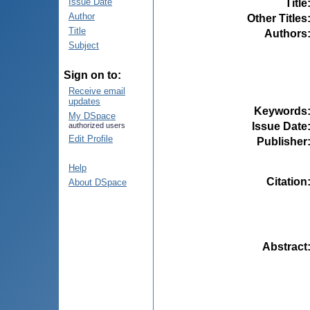
Issue Date
Title
Author
Other Titles
Title
Authors
Subject
Sign on to:
Receive email
updates
Keywords
My DSpace
Issue Date
authorized users
Edit Profile
Publisher
Help
Citation
About DSpace
Abstract