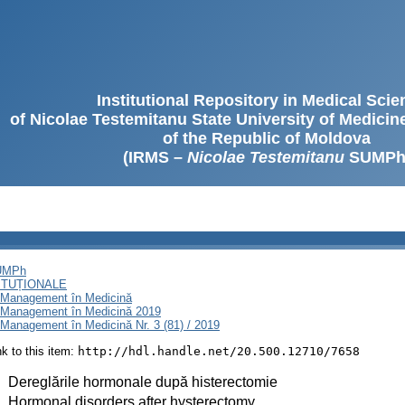
Institutional Repository in Medical Sci
of Nicolae Testemitanu State University of Medici
of the Republic of Moldova
(IRMS –
Nicolae Testemitanu
SUMPh
SUMPh
ITUȚIONALE
i Management în Medicină
i Management în Medicină 2019
Management în Medicină Nr. 3 (81) / 2019
ink to this item:
http://hdl.handle.net/20.500.12710/7658
:
Dereglările hormonale după histerectomie
:
Hormonal disorders after hysterectomy