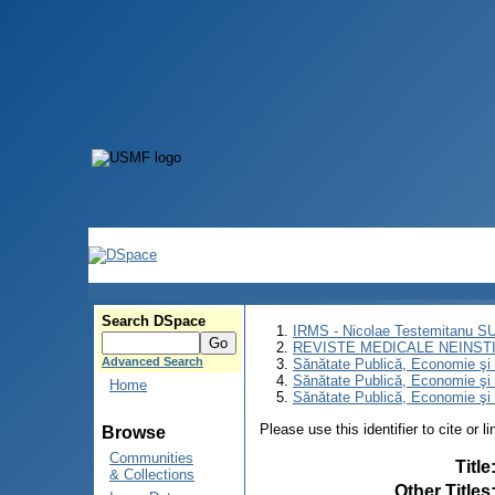
Search DSpace
IRMS - Nicolae Testemitanu 
REVISTE MEDICALE NEINST
Advanced Search
Sănătate Publică, Economie ş
Sănătate Publică, Economie ş
Home
Sănătate Publică, Economie şi 
Please use this identifier to cite or l
Browse
Communities
Title
& Collections
Other Titles