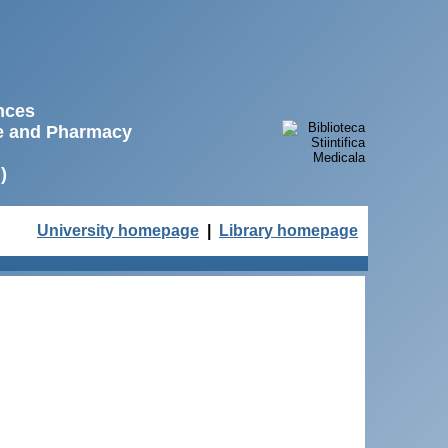
ences
ne and Pharmacy
)
University homepage
|
Library homepage