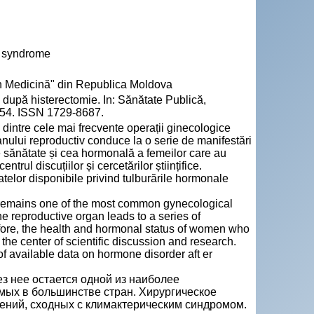
c syndrome
n Medicină" din Republica Moldova
pă histerectomie. In: Sănătate Publică,
-54. ISSN 1729-8687.
dintre cele mai frecvente operații ginecologice
ganului reproductiv conduce la o serie de manifestări
de sănătate și cea hormonală a femeilor care au
ntrul discuțiilor și cercetărilor științifice.
 datelor disponibile privind tulburările hormonale
y remains one of the most common gynecological
e reproductive organ leads to a series of
efore, the health and hormonal status of women who
 the center of scientific discussion and research.
 of available data on hormone disorder aft er
з нее остается одной из наиболее
мых в большинстве стран. Хирургическое
лений, сходных с климактерическим синдромом.