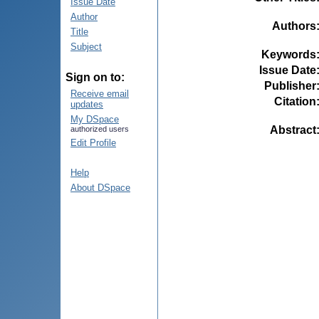
Issue Date
Author
Authors
Title
Subject
Keywords
Issue Date
Sign on to:
Publisher
Receive email
Citation
updates
My DSpace
Abstract
authorized users
Edit Profile
Help
About DSpace