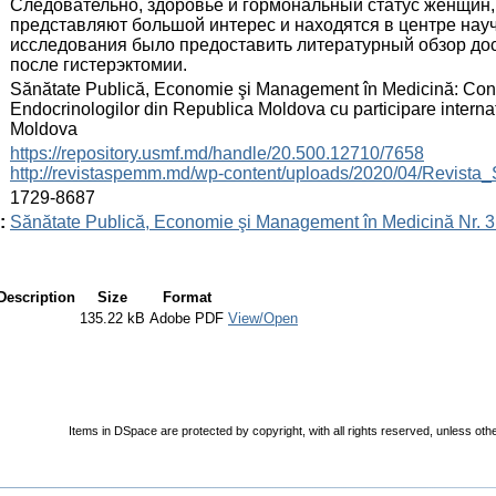
Следовательно, здоровье и гормональный статус женщин,
представляют большой интерес и находятся в центре нау
исследования было предоставить литературный обзор до
после гистерэктомии.
:
Sănătate Publică, Economie şi Management în Medicină: Congre
Endocrinologilor din Republica Moldova cu participare interna
Moldova
:
https://repository.usmf.md/handle/20.500.12710/7658
http://revistaspemm.md/wp-content/uploads/2020/04/Revis
:
1729-8687
:
Sănătate Publică, Economie şi Management în Medicină Nr. 3 
Description
Size
Format
135.22 kB
Adobe PDF
View/Open
Items in DSpace are protected by copyright, with all rights reserved, unless oth