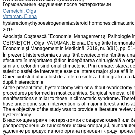
Гормональные нарушения после гистерэктомии
:
Cerneţchi, Olga
Vataman, Elena
:
hysterectomy;hypoestrogenemia;steroid hormones;climacteri
:
2019
:
Asociația Obștească "Economie, Management și Psihologie î
:
CERNEŢCHI, Olga; VATAMAN, Elena. Dereglările hormonale du
Economie şi Management în Medicină. 2019, nr. 3(81), pp. 51
:
În prezent, histerectomia cu sau fără ovariectomie rămâne una 
efectuate în majoritatea țărilor. Îndepărtarea chirurgicală a or
similare celor din sindromul climacteric. Prin urmare, starea 
suferit o astfel de intervenție este de interes major și se află în ce
Obiectivul studiului a fost de a oferi o sinteză bibliografi că a
după histerectomie.
At the present time, hysterectomy with or without ovariectom
procedures performed in most countries. Surgical removal of th
manifestations similar to those in climacteric syndrome. Ther
have undergone such intervention is of major interest and is at
The e objective of the study was to provide a literature review
hysterectomy.
В настоящее время гистерэктомия с овариэктомией или бе
распространенных гинекологических операций, выполняе
удаление репродуктивного органа приводит к ряду прояв