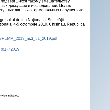
 подвергшихся такому вмешательству,
чных дискуссий и исследований. Целью
ступных данных о гормональных нарушениях
sul al doilea Național al Societăţii
țională, 4-5 octombrie 2019, Chișinău, Republica
ta_SPEMM_2019_nr.3_81_2019.pdf
(81) / 2019
erwise indicated.