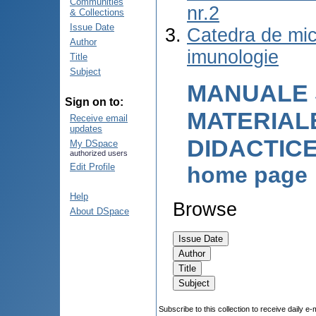
Communities
nr.2
& Collections
Issue Date
Catedra de mic
Author
imunologie
Title
Subject
MANUALE 
Sign on to:
MATERIAL
Receive email
updates
DIDACTIC
My DSpace
authorized users
Edit Profile
home page
Help
Browse
About DSpace
Subscribe to this collection to receive daily e-