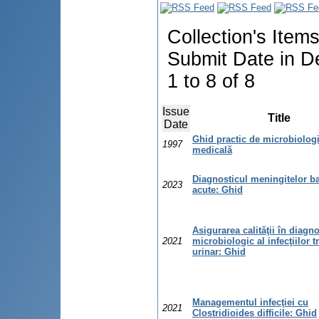
Collection's Item
Submit Date in D
1 to 8 of 8
Issue
Title
Date
Ghid practic de microbiolog
1997
medicală
Diagnosticul meningitelor b
2023
acute: Ghid
Asigurarea calităţii în diagno
2021
microbiologic al infecţiilor t
urinar: Ghid
Managementul infecţiei cu
2021
Clostridioides difficile: Ghid