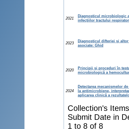
Diagnosticul microbiologic a
2021
infecţiilor tractului respirato
Diagnosticul difteriei şi altor 
2023
asociate: Ghid
Principii şi proceduri în test
2020
microbiologică a hemocultur
Detectarea mecanismelor de 
2024
la antimicrobiene, interpreta
aplicarea clinică a rezultatel
Collection's Item
Submit Date in D
1 to 8 of 8