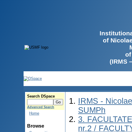
Institutio
of Nicola
of
(IRMS 
Search DSpace
IRMS - Nicolae
Advanced Search
SUMPh
Home
3. FACULTAT
Browse
nr.2 / FACUL