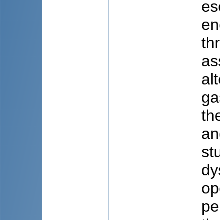
es
en
th
as
al
ga
th
an
st
dy
op
pe