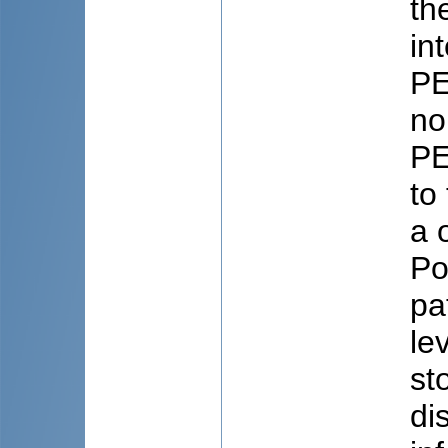
th
in
PE
no
PE
to
a 
Po
pa
le
st
di