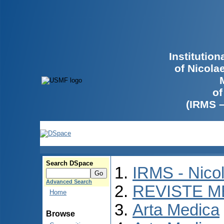
Institutio
of Nicola
of
(IRMS 
Search DSpace
IRMS - Nico
Advanced Search
REVISTE M
Home
Arta Medica
Browse