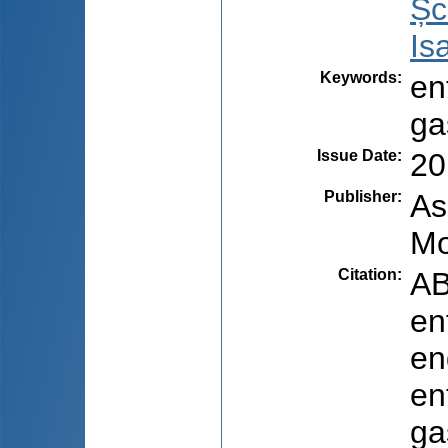
Șc
Is
Keywords
:
en
ga
Issue Date
:
20
Publisher
:
As
Mo
Citation
:
AB
en
en
en
ga