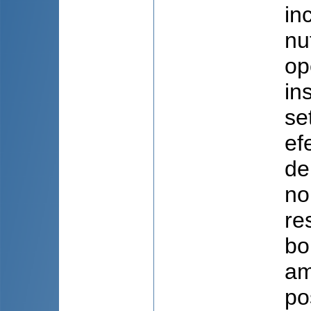
in
nu
op
in
se
ef
de
no
re
bo
am
po