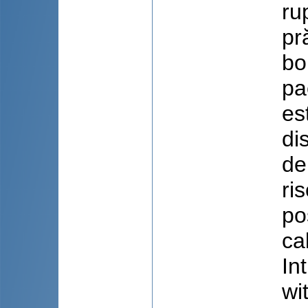
ru
pr
bo
pa
es
di
de
ri
po
cal
In
wi