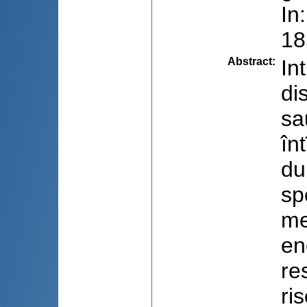
In
18
Abstract
:
In
di
sa
în
du
sp
me
en
re
ri