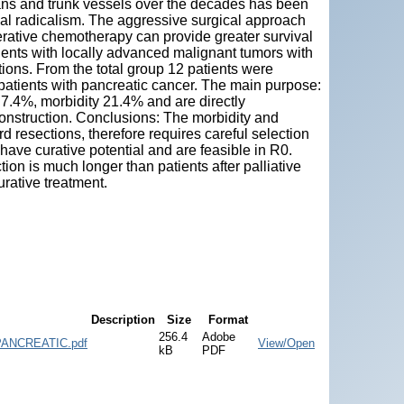
gans and trunk vessels over the decades has been
cal radicalism. The aggressive surgical approach
operative chemotherapy can provide greater survival
ients with locally advanced malignant tumors with
ions. From the total group 12 patients were
 patients with pancreatic cancer. The main purpose:
7.4%, morbidity 21.4% and are directly
construction. Conclusions: The morbidity and
rd resections, therefore requires careful selection
 have curative potential and are feasible in R0.
tion is much longer than patients after palliative
urative treatment.
Description
Size
Format
256.4
Adobe
ANCREATIC.pdf
View/Open
kB
PDF