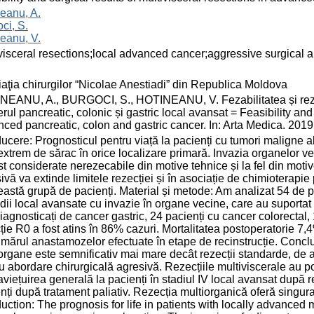
eanu, A.
ci, S.
eanu, V.
visceral resections;local advanced cancer;aggressive surgical 
aţia chirurgilor “Nicolae Anestiadi” din Republica Moldova
EANU, A., BURGOCI, S., HOTINEANU, V. Fezabilitatea și rezultat
rul pancreatic, colonic și gastric local avansat = Feasibility and 
ced pancreatic, colon and gastric cancer. In: Arta Medica. 2019,
ducere: Prognosticul pentru viață la pacienți cu tumori maligne 
extrem de sărac în orice localizare primară. Invazia organelor ve
st considerate nerezecabile din motive tehnice și la fel din moti
ivă va extinde limitele rezecției și în asociație de chimioterapie
eastă grupă de pacienți. Material și metode: Am analizat 54 de 
adii local avansate cu invazie în organe vecine, care au suportat r
diagnosticați de cancer gastric, 24 pacienți cu cancer colorectal,
ție R0 a fost atins în 86% cazuri. Mortalitatea postoperatorie 7,
mărul anastamozelor efectuate în etape de recinstrucție. Concluzi
organe este semnificativ mai mare decât rezecții standarde, de 
u abordare chirurgicală agresivă. Rezecțiile multiviscerale au pot
viețuirea generală la pacienți în stadiul IV local avansat după r
nți după tratament paliativ. Rezecția multiorganică oferă singura
duction: The prognosis for life in patients with locally advanced