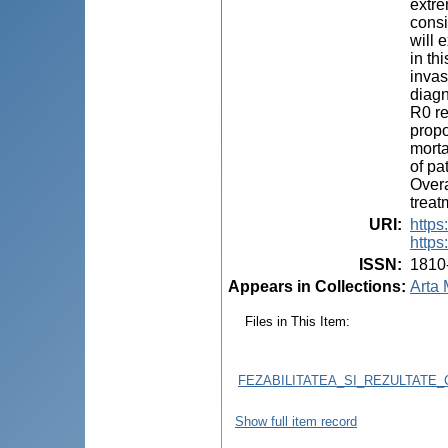
extre
consi
will 
in th
invas
diagn
R0 re
propo
morta
of pa
Overa
treat
URI
:
https
https
ISSN
:
1810
Appears in Collections:
Arta 
Files in This Item:
FEZABILITATEA_SI_REZULTATE
Show full item record