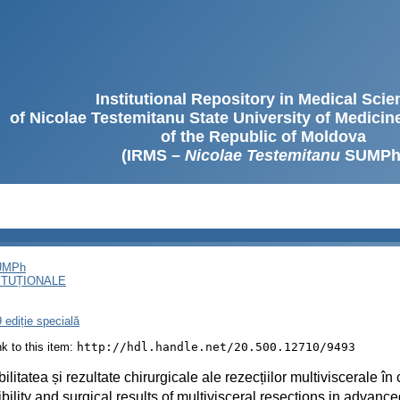
Institutional Repository in Medical Sci
of Nicolae Testemitanu State University of Medici
of the Republic of Moldova
(IRMS –
Nicolae Testemitanu
SUMPh
SUMPh
ITUȚIONALE
 ediție specială
ink to this item:
http://hdl.handle.net/20.500.12710/9493
ilitatea și rezultate chirurgicale ale rezecțiilor multiviscerale în
bility and surgical results of multivisceral resections in advanc