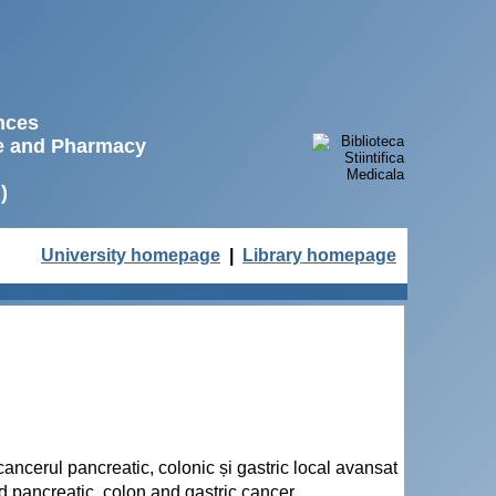
ences
ne and Pharmacy
)
University homepage
|
Library homepage
 cancerul pancreatic, colonic și gastric local avansat
ed pancreatic, colon and gastric cancer