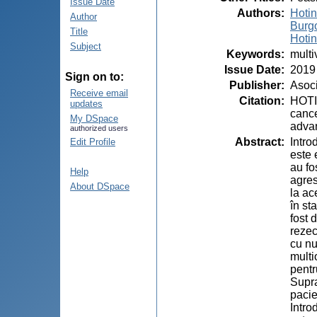
Issue Date
Authors
:
Hotin
Author
Burgo
Title
Hotin
Subject
Keywords
:
multi
Issue Date
:
2019
Sign on to:
Publisher
:
Asoci
Receive email
Citation
:
HOTIN
updates
cance
My DSpace
advan
authorized users
Abstract
:
Intro
Edit Profile
este 
au fo
Help
agres
About DSpace
la ac
în st
fost 
rezec
cu nu
multi
pentr
Supra
pacie
Intro