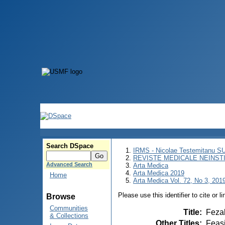
Search DSpace
IRMS - Nicolae Testemitanu 
REVISTE MEDICALE NEINST
Advanced Search
Arta Medica
Arta Medica 2019
Home
Arta Medica Vol. 72, No 3, 2019
Please use this identifier to cite or l
Browse
Communities
Title
:
Fezab
& Collections
Other Titles
:
Feasi