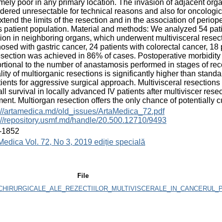
mely poor in any primary location. The invasion of adjacent or
dered unresectable for technical reasons and also for oncologi
extend the limits of the resection and in the association of peri
is patient population. Material and methods: We analyzed 54 pat
ion in neighboring organs, which underwent multivisceral resect
osed with gastric cancer, 24 patients with colorectal cancer, 18
section was achieved in 86% of cases. Postoperative morbidity 
rtional to the number of anastamosis performed in stages of re
lity of multiorganic resections is significantly higher than standa
tients for aggressive surgical approach. Multivisceral resections
ll survival in locally advanced IV patients after multiviscer resec
ment. Multiorgan resection offers the only chance of potentially c
://artamedica.md/old_issues/ArtaMedica_72.pdf
://repository.usmf.md/handle/20.500.12710/9493
-1852
Medica Vol. 72, No 3, 2019 ediție specială
File
_CHIRURGICALE_ALE_REZECTIILOR_MULTIVISCERALE_IN_CANCERUL_P