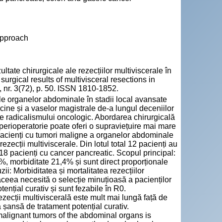
approach
e chirurgicale ale rezecțiilor multiviscerale în
surgical results of multivisceral resections in
 nr. 3(72), p. 50. ISSN 1810-1852.
ale organelor abdominale în stadii local avansate
cine și a vaselor magistrale de-a lungul deceniilor
ve radicalismului oncologic. Abordarea chirurgicală
 perioperatorie poate oferi o supraviețuire mai mare
pacienți cu tumori maligne a organelor abdominale
ezecții multiviscerale. Din lotul total 12 pacienți au
 18 pacienți cu cancer pancreatic. Scopul principal:
4%, morbiditate 21,4% și sunt direct proporționale
i: Morbiditatea și mortalitatea rezecțiilor
aceea necesită o selecție minuțioasă a pacienților
ențial curativ și sunt fezabile în R0.
ezecții multiviscerală este mult mai lungă față de
 șansă de tratament potențial curativ.
 malignant tumors of the abdominal organs is