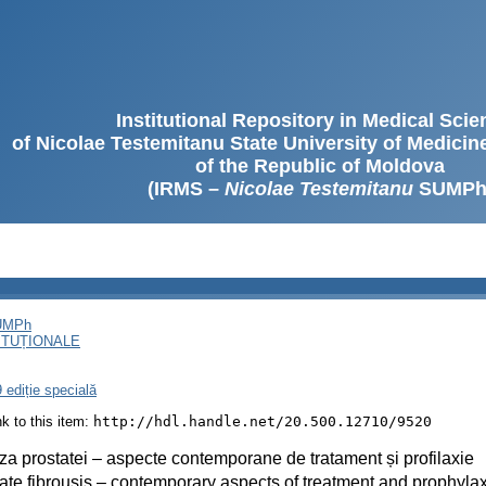
Institutional Repository in Medical Sci
of Nicolae Testemitanu State University of Medici
of the Republic of Moldova
(IRMS –
Nicolae Testemitanu
SUMPh
SUMPh
ITUȚIONALE
 ediție specială
ink to this item:
http://hdl.handle.net/20.500.12710/9520
za prostatei – aspecte contemporane de tratament și profilaxie
ate fibrousis – contemporary aspects of treatment and prophylax