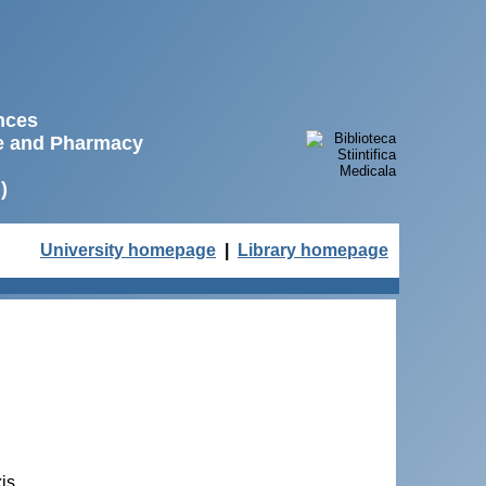
ences
ne and Pharmacy
)
University homepage
|
Library homepage
is