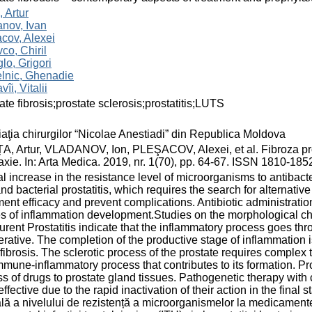
, Artur
nov, Ivan
cov, Alexei
co, Chiril
glo, Grigori
lnic, Ghenadie
îi, Vitalii
ate fibrosis;prostate sclerosis;prostatitis;LUTS
aţia chirurgilor “Nicolae Anestiadi” din Republica Moldova
, Artur, VLADANOV, Ion, PLEŞACOV, Alexei, et al. Fibroza pro
laxie. In: Arta Medica. 2019, nr. 1(70), pp. 64-67. ISSN 1810-185
l increase in the resistance level of microorganisms to antibacte
nd bacterial prostatitis, which requires the search for alternativ
ment efficacy and prevent complications. Antibiotic administration
s of inflammation development.Studies on the morphological cha
rent Prostatitis indicate that the inflammatory process goes thro
ferative. The completion of the productive stage of inflammation i
 fibrosis. The sclerotic process of the prostate requires complex
mmune-inflammatory process that contributes to its formation. Prol
s of drugs to prostate gland tissues. Pathogenetic therapy wit
effective due to the rapid inactivation of their action in the final
lă a nivelului de rezistență a microorganismelor la medicament