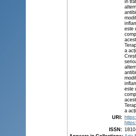
în tr
alter
antib
modif
infla
este 
compl
acest
Terap
a acț
Creșt
serio
alter
antib
modif
infla
este 
compl
acest
Terap
a acț
URI
:
https
https
ISSN
:
1810