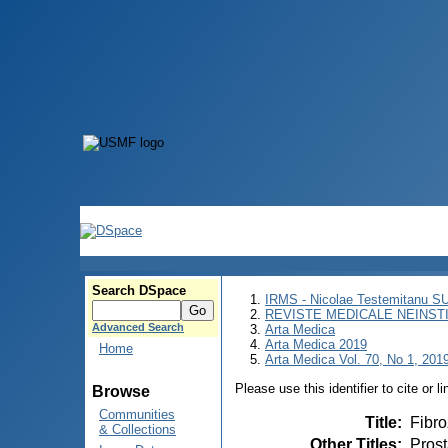
Search DSpace
IRMS - Nicolae Testemitanu 
REVISTE MEDICALE NEINST
Advanced Search
Arta Medica
Arta Medica 2019
Home
Arta Medica Vol. 70, No 1, 2019
Please use this identifier to cite or l
Browse
Communities
Title
:
Fibro
& Collections
Other Titles
:
Prost