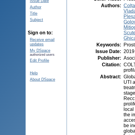
Issue Date
Authors
:
Colța
Author
Vlada
Title
Pleșa
Subject
Golov
Mitio
Scute
Sign on to:
Ghicav
Receive email
updates
Keywords
:
Prost
My DSpace
Issue Date
:
2019
authorized users
Publisher
:
Asoci
Edit Profile
Citation
:
COLȚA
profi
Help
Abstract
:
Globa
About DSpace
UTI a
treat
stage
Reccu
proli
local
the i
acces
be in
globa