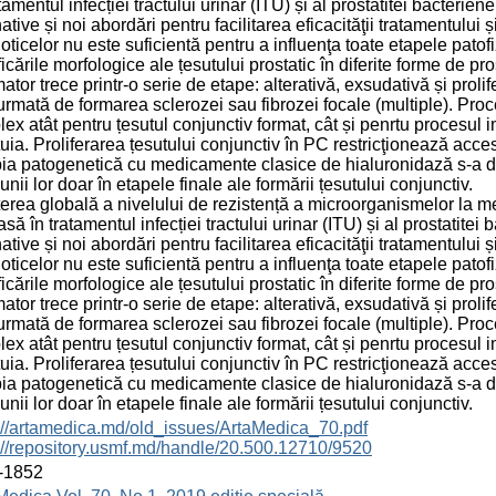
atamentul infecției tractului urinar (ITU) și al prostatitei bacteri
native și noi abordări pentru facilitarea eficacităţii tratamentului 
ioticelor nu este suficientă pentru a influenţa toate etapele patofi
icările morfologice ale țesutului prostatic în diferite forme de pr
mator trece printr-o serie de etape: alterativă, exsudativă și proli
urmată de formarea sclerozei sau fibrozei focale (multiple). Proc
ex atât pentru țesutul conjunctiv format, cât și penrtu procesul 
uia. Proliferarea țesutului conjunctiv în PC restricţionează acce
ia patogenetică cu medicamente clasice de hialuronidază s-a doved
iunii lor doar în etapele finale ale formării țesutului conjunctiv.
erea globală a nivelului de rezistență a microorganismelor la 
asă în tratamentul infecției tractului urinar (ITU) și al prostatite
native și noi abordări pentru facilitarea eficacităţii tratamentului 
ioticelor nu este suficientă pentru a influenţa toate etapele patofi
icările morfologice ale țesutului prostatic în diferite forme de pr
mator trece printr-o serie de etape: alterativă, exsudativă și proli
urmată de formarea sclerozei sau fibrozei focale (multiple). Proc
ex atât pentru țesutul conjunctiv format, cât și penrtu procesul 
uia. Proliferarea țesutului conjunctiv în PC restricţionează acce
ia patogenetică cu medicamente clasice de hialuronidază s-a doved
iunii lor doar în etapele finale ale formării țesutului conjunctiv.
://artamedica.md/old_issues/ArtaMedica_70.pdf
://repository.usmf.md/handle/20.500.12710/9520
-1852