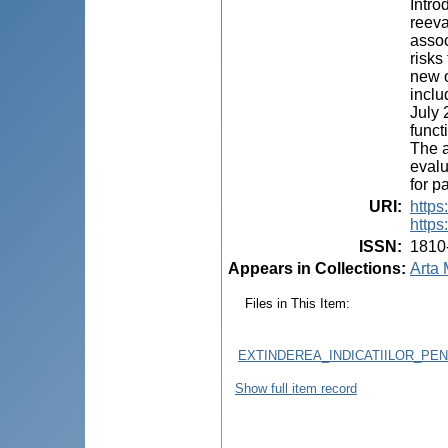
Intro
reeva
assoc
risks
new o
inclu
July 
funct
The a
evalu
for p
URI
:
https
https
ISSN
:
1810
Appears in Collections:
Arta 
Files in This Item:
EXTINDEREA_INDICATIILOR_PE
Show full item record