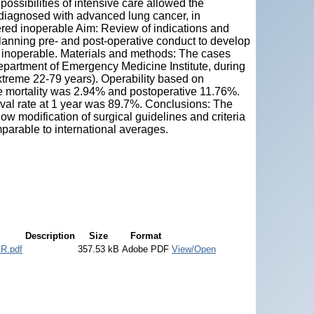
ossibilities of intensive care allowed the
s diagnosed with advanced lung cancer, in
ered inoperable Aim: Review of indications and
 planning pre- and post-operative conduct to develop
ed inoperable. Materials and methods: The cases
epartment of Emergency Medicine Institute, during
extreme 22-79 years). Operability based on
ve mortality was 2.94% and postoperative 11.76%.
ival rate at 1 year was 89.7%. Conclusions: The
low modification of surgical guidelines and criteria
mparable to international averages.
Description
Size
Format
R.pdf
357.53 kB
Adobe PDF
View/Open