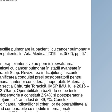
ezecțiile pulmonare la pacienții cu cancer pulmonar =
patients. In: Arta Medica. 2019, nr. 3(72), pp. 67-
or terapiei intensive au permis reevaluarea
sticați cu cancer pulmonar în stadii avansate în
bili Scop: Revizuirea indicațiilor și riscurilor
lanificarea conduitei preși postoperatorii pentru
monar, anterior considerați inoperabili. Material și
n secția Chirurgie Toracică, IMSP IMU, iulie 2016 –
22-79ani). Operabilitatea bazîndu-se pe teste
rioperatorie a constituit 2,94% și postoperatorie
ețuire la 1 an a fost de 89,7%. Concluzii:
ficarea indicațiilor și criteriilor de operabilitate a
ind comparabile cu mediile internaționale.