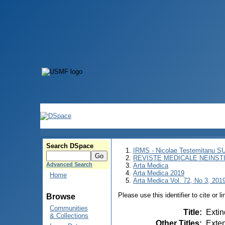
Search DSpace
IRMS - Nicolae Testemitanu 
REVISTE MEDICALE NEINST
Advanced Search
Arta Medica
Arta Medica 2019
Home
Arta Medica Vol. 72, No 3, 2019
Please use this identifier to cite or l
Browse
Communities
Title
:
Extin
& Collections
Other Titles
:
Exten