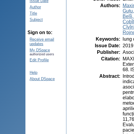
Issue Date
Authors
:
Maxim
Author
Guțu,
Title
Belîi,
Subject
Cobîl
Cîvîrji
Rojn
Sign on to:
Keywords
:
lung 
Receive email
updates
Issue Date
:
2019
My DSpace
Publisher
:
Asoci
authorized users
Citation
:
MAXIM
Edit Profile
Exten
68. 
Help
Abstract
:
Intro
About DSpace
indic
asoci
pentr
elabo
metod
april
funcț
11,76
Evalu
pacie