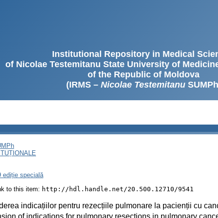
Institutional Repository in Medical Sci
of Nicolae Testemitanu State University of Medici
of the Republic of Moldova
(IRMS –
Nicolae Testemitanu
SUMPh
SUMPh
ITUȚIONALE
 ediție specială
ink to this item:
http://hdl.handle.net/20.500.12710/9541
derea indicațiilor pentru rezecțiile pulmonare la pacienții cu ca
sion of indications for pulmonary resections in pulmonary cance