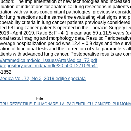
duction: The implementation of new technologies and increased p
luation of indications for anatomical lung resections in patient
iation with various concomitant pathologies, previously consid
 for lung resections at the same time evaluating vital signs and
perability criteria in lung cancer patients previously consider
ded 68 lung cancer patients operated in the Thoracic Surgery D
2016 - April 2019. Ratio B: F - 4: 1, mean age 59 ± 11.5 years (
ional tests, imaging and morphology data. Results: Perioperati
verage hospitalization period was 12.4 ± 0.9 days and the surv
ation of functional tests and the correction of vital parameters al
atients with advanced lung cancer. Postoperative results are co
://artamedica.md/old_issues/ArtaMedica_72.pdf
://repository.usmf.md/handle/20.500.12710/9541
-1852
Medica Vol. 72, No 3, 2019 ediție specială
File
NTRU_REZECTIILE_PULMONARE_LA_PACIENTII_CU_CANCER_PULMONA