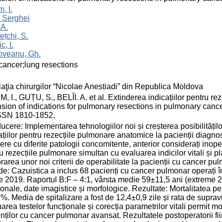
, I.
 Serghei
 A.
ețchi, S.
c, I.
oveanu, Gh.
cancer;lung resections
aţia chirurgilor “Nicolae Anestiadi” din Republica Moldova
, I., GUȚU, S., BELÎI. A. et al. Extinderea indicațiilor pentru r
sion of indications for pulmonary resections in pulmonary cancer 
ISSN 1810-1852.
ducere: Implementarea tehnologiilor noi și creșterea posibilitățil
ațiilor pentru rezecțiile pulmonare anatomice la pacienții diagno
ere cu diferite patologii concomitente, anterior considerați inopera
u rezecțiile pulmonare simultan cu evaluarea indicilor vitali și p
rarea unor noi criterii de operabilitate la pacienții cu cancer pul
e: Cazuistica a inclus 68 pacienți cu cancer pulmonar operați î
ie 2019. Raportul B:F – 4:1, vârsta medie 59±11,5 ani (extreme 
ionale, date imagistice și morfologice. Rezultate: Mortalitatea pe
%. Media de spitalizare a fost de 12,4±0,9 zile și rata de supravi
area testelor funcționale și corecția parametrilor vitali permit modi
nților cu cancer pulmonar avansat. Rezultatele postoperatorii fi