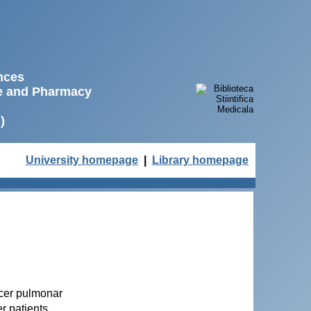
ences
ne and Pharmacy
)
University homepage
|
Library homepage
ncer pulmonar
r patients