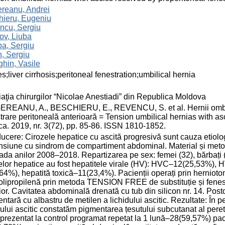
ereanu, Andrei
hieru, Eugeniu
ncu, Sergiu
țov, Liuba
ba, Sergiu
, Sergiu
hin, Vasile
es;liver cirrhosis;peritoneal fenestration;umbilical hernia
aţia chirurgilor “Nicolae Anestiadi” din Republica Moldova
REANU, A., BESCHIERU, E., REVENCU, S. et al. Hernii ombilic
trare peritoneală anterioară = Tension umbilical hernias with asci
a. 2019, nr. 3(72), pp. 85-86. ISSN 1810-1852.
ducere: Cirozele hepatice cu ascită progresivă sunt cauza etiolo
nsiune cu sindrom de compartiment abdominal. Material și metod
ada anilor 2008–2018. Repartizarea pe sex: femei (32), bărbați (
zelor hepatice au fost hepatitele virale (HV): HVC–12(25,53
64%), hepatită toxică–11(23,4%). Pacienții operați prin herniotom
olipropilenă prin metoda TENSION FREE de substituție și fenestr
ior. Cavitatea abdominală drenată cu tub din silicon nr. 14. Post
ntară cu albastru de metilen a lichidului ascitic. Rezultate: În
dului ascitic constatăm pigmentarea țesutului subcutanat al perete
prezentat la control programat repetat la 1 lună–28(59,57%) pacie