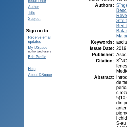
Issue Date
Authors
:
Sîng
Author
Besc
Title
Reve
Subject
Strel
Berli
Balan
Sign on to:
Malog
Receive email
updates
Keywords
:
ascit
My DSpace
Issue Date
:
2019
authorized users
Publisher
:
Asoci
Edit Profile
Citation
:
SÎNGE
fenes
Help
Medic
About DSpace
Abstract
:
Intro
de te
perio
ciro
5(10,
din p
anter
pigme
lichi
S-au 