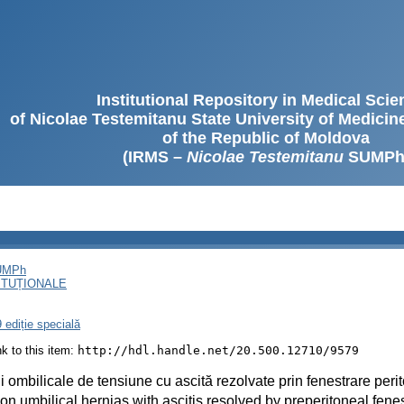
Institutional Repository in Medical Sci
of Nicolae Testemitanu State University of Medici
of the Republic of Moldova
(IRMS –
Nicolae Testemitanu
SUMPh
SUMPh
ITUȚIONALE
 ediție specială
ink to this item:
http://hdl.handle.net/20.500.12710/9579
i ombilicale de tensiune cu ascită rezolvate prin fenestrare peri
on umbilical hernias with ascitis resolved by preperitoneal fenes