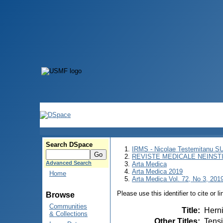
Search DSpace
IRMS - Nicolae Testemitanu 
REVISTE MEDICALE NEINST
Advanced Search
Arta Medica
Arta Medica 2019
Home
Arta Medica Vol. 72, No 3, 2019
Please use this identifier to cite or l
Browse
Communities
Title
:
Herni
& Collections
Other Titles
:
Tensi