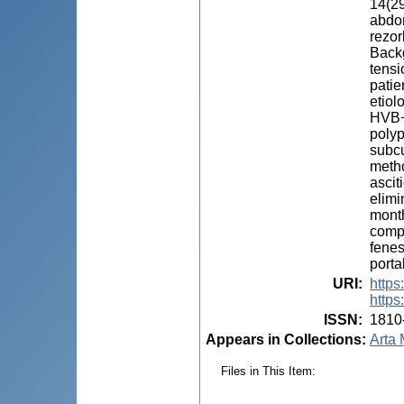
14(29
abdom
rezor
Backg
tensi
patie
etiol
HVB+C
polyp
subcu
metho
ascit
elimi
month
compa
fenes
porta
URI
:
https
https
ISSN
:
1810
Appears in Collections:
Arta 
Files in This Item: