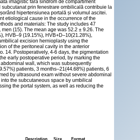
mată imagistic fără sindrom de compartiment
 subcutanat prin fenestrare ombilicală contribuie la
icșorând hipertensiunea portală și volumul ascitei.
nt etiological cause in the occurrence of the
thods and materials: The study includes 47
), men (15). The mean age was 52.2 ± 9.26. The
.53%), HVB–9 (19.15%), HVB+D–10(21.28%),
bilical excision hernioplasty using the
 of the peritoneal cavity in the anterior
. 14. Postoperatively, 4-6 days, the pigmentation
 the early postoperative period, by marking the
he abdominal wall, which was subsequently
59.57%) patients, 3 months–21(44.68%) patients, 6
rmed by ultrasound exam without severe abdominal
 into the subcutaneous space by umbilical
passing the portal system, as well as reducing the
Description
Size
Format