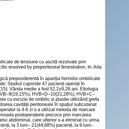
ale de tensiune cu ascită rezolvate prin
tis resolved by preperitoneal fenestration. In: Arta
gică preponderentă în apariția herniilor ombilicale
e: Studiul cuprinde 47 pacienți operați în
15). Vârsta medie a fost 52,2±9,26 ani. Etiologia
%), HVB–9(19,15%), HVB+D–10(21,28%), HVB+C–
ie cu excizie de ombilic și plastie utilizând grefa
area cavității peritoneale în spațiul subcutanat
operator la 4-6 zi s-a utilizat metoda de marcare
 perioada postoperatorie precoce prin marcarea
lui abdominal, care ulterior s-a eliminat cu urina.
nți, la 3 luni– 21(44,68%) pacienți, la 6 luni–