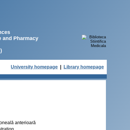
ences
ne and Pharmacy
)
University homepage
|
Library homepage
toneală anterioară
tration