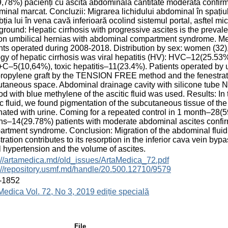
,78%) pacienți cu ascită abdominală cantitate moderată confir
inal marcat. Concluzii: Migrarea lichidului abdominal în spațiul
bția lui în vena cavă inferioară ocolind sistemul portal, asftel m
round: Hepatic cirrhosis with progressive ascites is the prevale
on umbilical hernias with abdominal compartment syndrome. Me
nts operated during 2008-2018. Distribution by sex: women (32
ogy of hepatic cirrhosis was viral hepatitis (HV): HVC–12(25
–5(10,64%), toxic hepatitis–11(23.4%). Patients operated by um
ropylene graft by the TENSION FREE method and the fenestration
taneous space. Abdominal drainage cavity with silicone tube No
d with blue methylene of the ascitic fluid was used. Results: In
ic fluid, we found pigmentation of the subcutaneous tissue of t
nated with urine. Coming for a repeated control in 1 month–28(
s–14(29.78%) patients with moderate abdominal ascites confi
rtment syndrome. Conclusion: Migration of the abdominal fluid
tration contributes to its resorption in the inferior cava vein by
l hypertension and the volume of ascites.
://artamedica.md/old_issues/ArtaMedica_72.pdf
://repository.usmf.md/handle/20.500.12710/9579
-1852
Medica Vol. 72, No 3, 2019 ediție specială
File