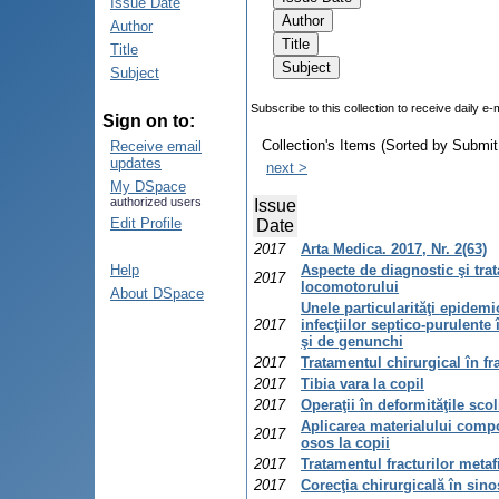
Issue Date
Author
Title
Subject
Subscribe to this collection to receive daily e-
Sign on to:
Collection's Items (Sorted by Submit
Receive email
updates
next >
My DSpace
authorized users
Issue
Edit Profile
Date
2017
Arta Medica. 2017, Nr. 2(63)
Help
Aspecte de diagnostic şi trat
2017
locomotorului
About DSpace
Unele particularităţi epidem
2017
infecţiilor septico-purulente
şi de genunchi
2017
Tratamentul chirurgical în fra
2017
Tibia vara la copil
2017
Operaţii în deformităţile sco
Aplicarea materialului compo
2017
osos la copii
2017
Tratamentul fracturilor metaf
2017
Corecţia chirurgicală în sino