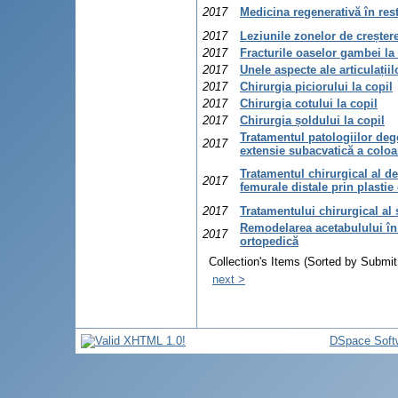
2017
Medicina regenerativă în rest
2017
Leziunile zonelor de creștere
2017
Fracturile oaselor gambei la
2017
Unele aspecte ale articulațiil
2017
Chirurgia piciorului la copil
2017
Chirurgia cotului la copil
2017
Сhirurgia șoldului la copil
Tratamentul patologiilor deg
2017
extensie subacvatică a coloa
Tratamentul chirurgical al def
2017
femurale distale prin plastie
2017
Tratamentului chirurgical al 
Remodelarea acetabulului în
2017
ortopedică
Collection's Items (Sorted by Submit
next >
DSpace Soft