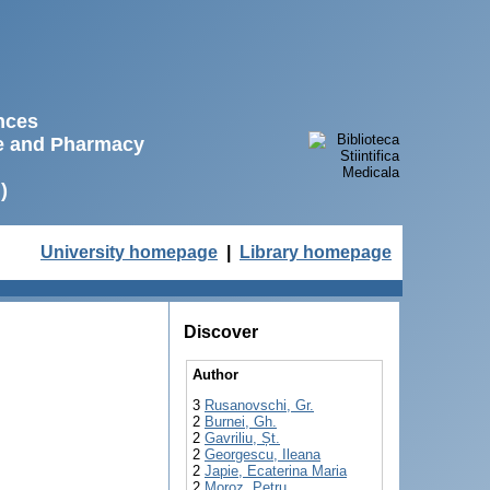
ences
ne and Pharmacy
)
University homepage
|
Library homepage
Discover
Author
3
Rusanovschi, Gr.
2
Burnei, Gh.
2
Gavriliu, Șt.
2
Georgescu, Ileana
2
Japie, Ecaterina Maria
2
Moroz, Petru