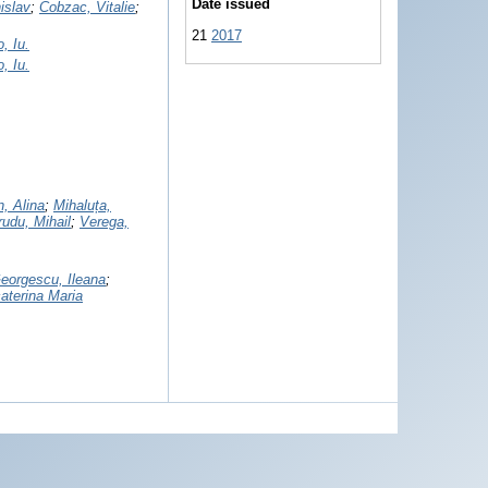
Date issued
islav
;
Cobzac, Vitalie
;
21
2017
, Iu.
, Iu.
n, Alina
;
Mihaluța,
rudu, Mihail
;
Verega,
eorgescu, Ileana
;
aterina Maria