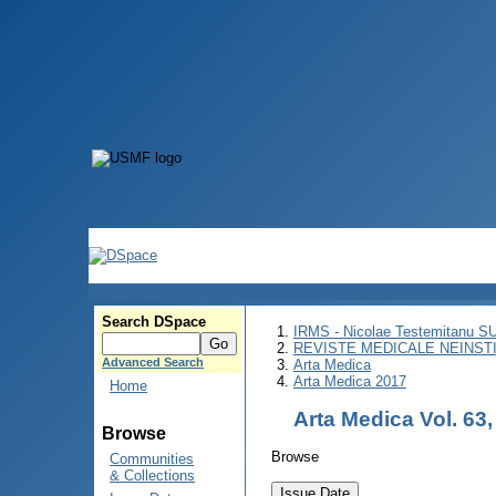
Search DSpace
IRMS - Nicolae Testemitanu 
REVISTE MEDICALE NEINST
Advanced Search
Arta Medica
Arta Medica 2017
Home
Arta Medica Vol. 63
Browse
Browse
Communities
& Collections