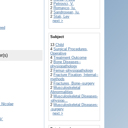
2
Petrovici, V.
2
Romașco, Iu.
2
Sandrosean, Iu.
2
Stati, Lev
next >
Subject
13
Child
4
Surgical Procedures,
Operative
r(s)
4
Treatment Outcome
2
Bone Diseases--
physiopathology
2
Femur--physiopathology
2
Fracture Fixation, Internal--
methods
2
Fractures, Bone--surgery
2
Musculoskeletal
Abnormalities
2
Musculoskeletal Diseases-
-physiop...
 Nicolae
2
Musculoskeletal Diseases-
-surgery
next >
 V.