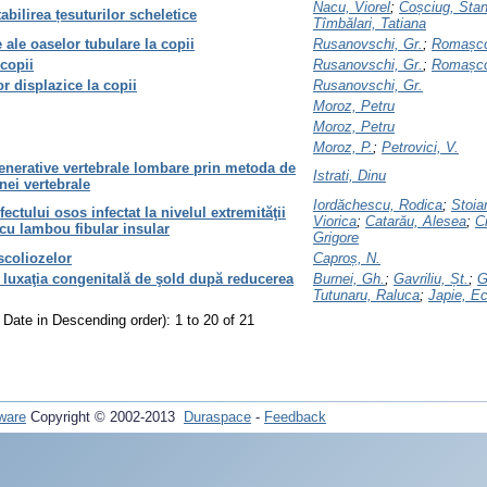
Nacu, Viorel
;
Coșciug, Stan
abilirea țesuturilor scheletice
Tîmbălari, Tatiana
 ale oaselor tubulare la copii
Rusanovschi, Gr.
;
Romașco
 copii
Rusanovschi, Gr.
;
Romașco
or displazice la copii
Rusanovschi, Gr.
Moroz, Petru
Moroz, Petru
Moroz, P.
;
Petrovici, V.
enerative vertebrale lombare prin metoda de
Istrati, Dinu
nei vertebrale
Iordăchescu, Rodica
;
Stoia
ectului osos infectat la nivelul extremităţii
Viorica
;
Catarău, Alesea
;
C
 cu lambou fibular insular
Grigore
scoliozelor
Caproș, N.
 luxaţia congenitală de şold după reducerea
Burnei, Gh.
;
Gavriliu, Șt.
;
G
Tutunaru, Raluca
;
Japie, Ec
 Date in Descending order): 1 to 20 of 21
ware
Copyright © 2002-2013
Duraspace
-
Feedback