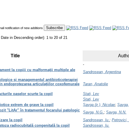
mail notification of new additions
 Date in Descending order): 1 to 20 of 21
Title
Autho
-
ament la copiii cu malformaţii multiple ale
Sandrosean, Argentina
iologice şi managementul antibioticoterapiei
 în endoprotezarea articulaţiilor coxofemurale
Taran, Anatolie
cturile oaselor scurte la copil
Stati, Lev
Stati, Lev
liotice extrem de grave la copil
Şavga (jr.), Nicolae
;
Şavga,
zit "LitAr" în tratamentul focarului patologic
Şavga, N.G.
;
Şavga, N.N.
izare la copil
Sandrosean, Iu.
;
Petrovici,
stoza radiocubitală congenitală la copil
Sandrosean, Iu.