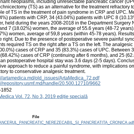
nant neoplasms, including unresectable pancreatic cancer (UPC)
chnicectomy (TS) as an alternative for the treatment refractory 
ole of TS in the treatment of pain syndrome in CRP and UPC. M
4%) patients with CRP, 34 (43.04%) patients with UPC 8 (10.13%
r, held during the years 2008-2018 in the Department Surgery 
nd 7 (18.02%) women, the average of 55.6 years (48-72 years)
7%) women, average of 59,8 years (within 45-78 years). Results
e right. Due to the presence of postoperative severe painful syn
nts required TS on the right after a TS on the left. The analgesic
00.0%) cases of CRP and 35 (83.3%) cases of UPC. Between 3-
 (68.42%) cases of CRP (continuing after 6 months), and 25 (62
an postoperative hospital stay was 3.6 days (2-5 days). Conclu
ive approach to reduce a painful syndrome, with implications on
ctory to conservative analgesic treatment.
://artamedica.md/old_issues/ArtaMedica_72.pdf
://repository.usmf.md/handle/20.500.12710/9662
-1852
Medica Vol. 72, No 3, 2019 ediție specială
File
ANCERUL_PANCREATIC_NEREZECABIL_SI_PANCREATITA_CRONICA.pdf