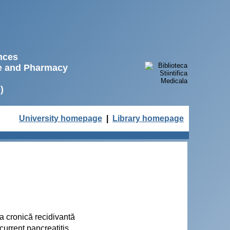
ences
ne and Pharmacy
)
University homepage
|
Library homepage
ta cronică recidivantă
current pancreatitis