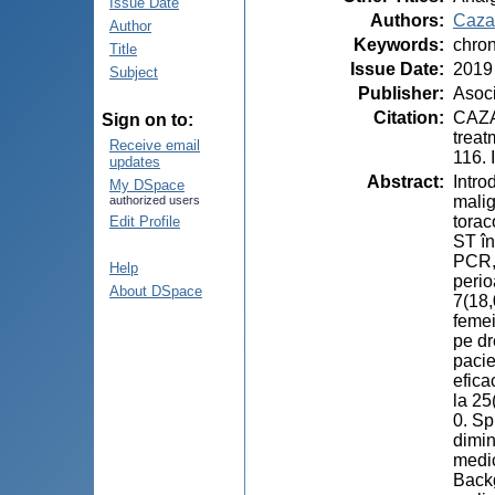
Issue Date
Authors
:
Cazac
Author
Keywords
:
chron
Title
Issue Date
:
2019
Subject
Publisher
:
Asoci
Citation
:
CAZAC
Sign on to:
treat
Receive email
116.
updates
Abstract
:
Intro
My DSpace
malig
authorized users
torac
Edit Profile
ST în
PCR, 
Help
perio
About DSpace
7(18,
femei
pe dr
pacie
efica
la 25
0. Sp
dimin
medi
Backg