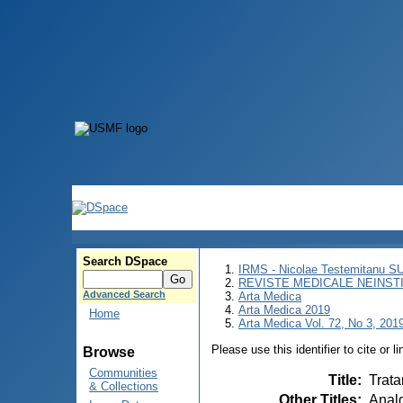
Search DSpace
IRMS - Nicolae Testemitanu 
REVISTE MEDICALE NEINST
Advanced Search
Arta Medica
Arta Medica 2019
Home
Arta Medica Vol. 72, No 3, 2019
Please use this identifier to cite or l
Browse
Communities
Title
:
Trata
& Collections
Other Titles
:
Analg