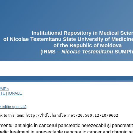
Institutional Repository in Medical Sci
of Nicolae Testemitanu State University of Medici
of the Republic of Moldova
(IRMS –
Nicolae Testemitanu
SUMPh
SUMPh
ITUȚIONALE
 ediție specială
ink to this item:
http://hdl.handle.net/20.500.12710/9662
mentul antialgic în cancerul pancreatic nerezecabil şi pancreati
etic treatment in unresectable pancreatic cancer and chronic re