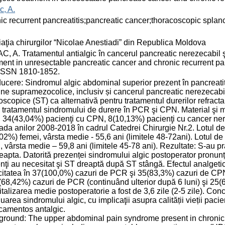
, A.
ic recurrent pancreatitis;pancreatic cancer;thoracoscopic spla
aţia chirurgilor “Nicolae Anestiadi” din Republica Moldova
, A. Tratamentul antialgic în cancerul pancreatic nerezecabil ş
ment in unresectable pancreatic cancer and chronic recurrent panc
 ISSN 1810-1852.
ducere: Sindromul algic abdominal superior prezent în pancreat
ne supramezocolice, inclusiv și cancerul pancreatic nerezecab
oscopice (ST) ca alternativă pentru tratamentul durerilor refract
 tratamentul sindromului de durere în PCR şi CPN. Material şi 
34(43,04%) pacienţi cu CPN, 8(10,13%) pacienţi cu cancer nere
ada anilor 2008-2018 în cadrul Catedrei Chirurgie Nr.2. Lotul d
02%) femei, vârsta medie - 55,6 ani (limitele 48-72ani). Lotul 
, vârsta medie – 59,8 ani (limitele 45-78 ani). Rezultate: S-au
eapta. Datorită prezenței sindromului algic postoperator pronunț
nţi au necesitat şi ST dreaptă după ST stângă. Efectul analgetic
citatea în 37(100,0%) cazuri de PCR şi 35(83,3%) cazuri de CPN. 
(68,42%) cazuri de PCR (continuând ulterior după 6 luni) şi 25(
italizarea medie postoperatorie a fost de 3,6 zile (2-5 zile). Conc
uarea sindromului algic, cu implicaţii asupra calității vieții pac
camentos antalgic.
round: The upper abdominal pain syndrome present in chronic 