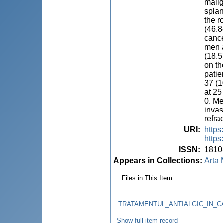
malig
splan
the r
(46.8
cance
men a
(18.5
on th
patie
37 (1
at 25
0. Me
invas
refra
URI
:
https
https
ISSN
:
1810
Appears in Collections:
Arta 
Files in This Item:
TRATAMENTUL_ANTIALGIC_IN_C
Show full item record