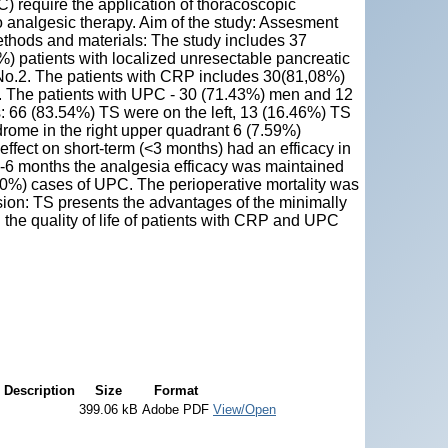
 require the application of thoracoscopic
to analgesic therapy. Aim of the study: Assesment
ethods and materials: The study includes 37
) patients with localized unresectable pancreatic
No.2. The patients with CRP includes 30(81,08%)
. The patients with UPC - 30 (71.43%) men and 12
: 66 (83.54%) TS were on the left, 13 (16.46%) TS
drome in the right upper quadrant 6 (7.59%)
 effect on short-term (<3 months) had an efficacy in
6 months the analgesia efficacy was maintained
.0%) cases of UPC. The perioperative mortality was
sion: TS presents the advantages of the minimally
 the quality of life of patients with CRP and UPC
Description
Size
Format
399.06 kB
Adobe PDF
View/Open