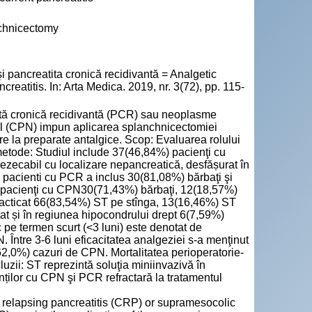
nchnicectomy
i pancreatita cronică recidivantă = Analgetic
reatitis. In: Arta Medica. 2019, nr. 3(72), pp. 115-
ită cronică recidivantă (PCR) sau neoplasme
il (CPN) impun aplicarea splanchnicectomiei
are la preparate antalgice. Scop: Evaluarea rolului
metode: Studiul include 37(46,84%) pacienţi cu
zecabil cu localizare nepancreatică, desfășurat în
e pacienti cu PCR a inclus 30(81,08%) bărbaţi şi
de pacienţi cu CPN30(71,43%) bărbaţi, 12(18,57%)
 practicat 66(83,54%) ST pe stînga, 13(16,46%) ST
at și în regiunea hipocondrului drept 6(7,59%)
 pe termen scurt (<3 luni) este denotat de
Între 3-6 luni eficacitatea analgeziei s-a menţinut
62,0%) cazuri de CPN. Mortalitatea perioperatorie-
luzii: ST reprezintă soluţia miniinvazivă în
ienților cu CPN şi PCR refractară la tratamentul
relapsing pancreatitis (CRP) or supramesocolic