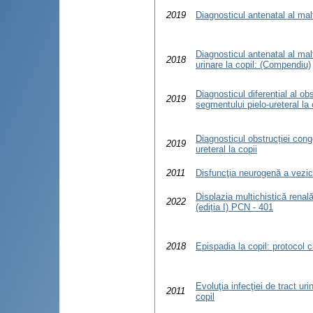
2019
Diagnosticul antenatal al malf
Diagnosticul antenatal al mal
2018
urinare la copil: (Compendiu)
Diagnosticul diferențial al ob
2019
segmentului pielo-ureteral la 
Diagnosticul obstrucției cong
2019
ureteral la copii
2011
Disfuncţia neurogenă a vezicii
Displazia multichistică renală 
2022
(ediția I) PCN - 401
2018
Epispadia la copil: protocol 
Evoluţia infecţiei de tract uri
2011
copil