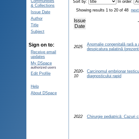
Communities
Sort by:
In order:
& Collections
Showing results 1 to 20 of 48
next
Issue Date
Author
Issue
Title
Date
Subject
Anomalie congenitală rară a 
Sign on to:
2025
despicatura palatină (prezent
Receive email
updates
My DSpace
authorized users
2020-
Carcinomul embrionar testicu
Edit Profile
10
diagnosticului rapid
Help
About DSpace
2022
Chirurgie pediatrică: Cazuri c