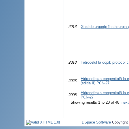
2018
Ghid de urgenţe în chirurgia 
2018
Hidrocelul la copil: protocol 
Hidronefroza congenitală la co
2023
(ediția II) PCN-27
Hidronefroza congenitală la co
2008
PCN-27
Showing results 1 to 20 of 48
next
DSpace Software
Copyright