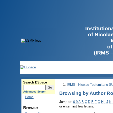
Institutio
of Nicola
of
(IRMS 
Search DSpace
IRMS - Nicolae Testemitanu 
Advanced Search
Browsing by Author Roll
Home
Jump to:
0-9
A
B
C
D
E
F
G
H
I
J
K
or enter first few letters:
Browse