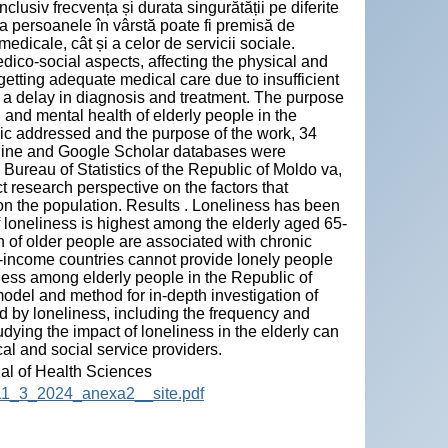
clusiv frecvența și durata singurătății pe diferite
 la persoanele în vârstă poate fi premisă de
 medicale, cât și a celor de servicii sociale.
dico-social aspects, affecting the physical and
n getting adequate medical care due to insufficient
 a delay in diagnosis and treatment. The purpose
 and mental health of elderly people in the
ic addressed and the purpose of the work, 34
line and Google Scholar databases were
l Bureau of Statistics of the Republic of Moldo va,
ct research perspective on the factors that
n the population. Results . Loneliness has been
 loneliness is highest among the elderly aged 65-
h of older people are associated with chronic
-income countries cannot provide lonely people
iness among elderly people in the Republic of
del and method for in-depth investigation of
ed by loneliness, including the frequency and
udying the impact of loneliness in the elderly can
al and social service providers.
nal of Health Sciences
HS_11_3_2024_anexa2__site.pdf