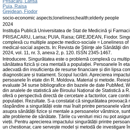
:
Prisacaru, Larisa
Puia, Raisa
Grejdean, Fiodor
:
socio-economic aspects;loneliness;health;elderly people
:
2024
:
Instituţia Publică Universitatea de Stat de Medicină şi Farma
:
PRISACARU, Larisa; PUIA, Raisa; GREJDEAN, Fiodor. Singură
complexă cu multiple aspecte medico-sociale = Loneliness of 
medical-social aspects. In: Revista de Ştiinţe ale Sănătăţii 
2024, vol. 11, nr. 3, anexa 2, p. 120. ISSN 2345-1467.
:
Introducere. Singurătatea este o problemă complexă cu multip
sănătatea fizică și cea mentală a populației. Persoanele în etat
adecvată din insuficiența de resurse financiare și din lipsa com
diagnosticare și tratament. Scopul lucrării. Aprecierea impactulu
persoanele în etate din R. Moldova. Material și metode. Reieșin
evaluate 34 surse bibliografice din bazele de date PubMed, We
din analele de statistică ale Biroului Național de Statistică a R
oferă o perspectivă directă de cercetare a factorilor, care contr
populației. Rezultate. S-a constatat că singurătatea provoacă 
răspândire a singurătății este mai înalt printre persoanele vârst
asupra sănătății fizice și mentale a persoanelor vârstnice, sunt
alte probleme de sănătate. Țările cu venituri mici nu pot asigu
vieții. Pentru aprecierea impactului singurătății printre persoa
un chestionar, care servește model și metodă de investigare î