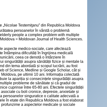
cie „Nicolae Testemiţanu” din Republica Moldova
tatea persoanelor în vârstă o problemă
elderly people a complex problem with multiple
din Moldova = Moldovan Journal of Health Sciences.
le aspecte medico-sociale, care afectează
e întâmpina dificultăți în îngrijirea medicală
unicării, ceea ce denotă o întârziere în
i singurătății asupra sănătății fizice și mentale la
d din tema abordată și scopul lucrării, au fost
b of Science, Medline și Google Scholar, cât și
. Moldova, pe ultimii 10 ani. Informația colectată
ibuie la apariția și consecințele singurătății asupra
multiple probleme de sănătate și că gradul de
nice cuprinse între 65-80 ani. Efectele singurătății
 asociate cu boli cronice, depresie, anxietate și
ra persoanelor singuratice o calitate adecvată a
nele în etate din Republica Moldova a fost elaborat
n profunzime a aspectelor medicale și sociale