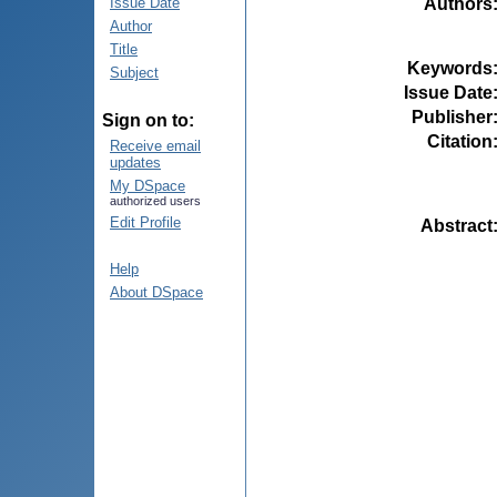
Authors
Issue Date
Author
Title
Keywords
Subject
Issue Date
Publisher
Sign on to:
Citation
Receive email
updates
My DSpace
authorized users
Edit Profile
Abstract
Help
About DSpace