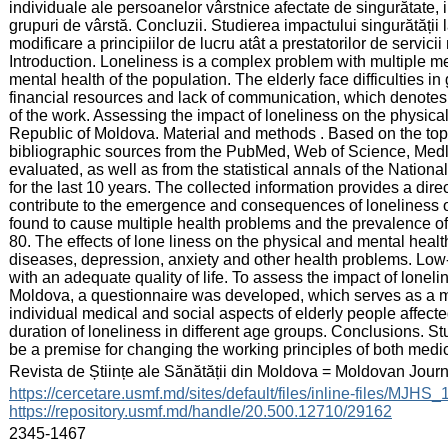
individuale ale persoanelor vârstnice afectate de singurătate, in
grupuri de vârstă. Concluzii. Studierea impactului singurătății
modificare a principiilor de lucru atât a prestatorilor de servicii
Introduction. Loneliness is a complex problem with multiple me
mental health of the population. The elderly face difficulties i
financial resources and lack of communication, which denotes
of the work. Assessing the impact of loneliness on the physical
Republic of Moldova. Material and methods . Based on the top
bibliographic sources from the PubMed, Web of Science, Med
evaluated, as well as from the statistical annals of the Nationa
for the last 10 years. The collected information provides a dire
contribute to the emergence and consequences of loneliness o
found to cause multiple health problems and the prevalence of
80. The effects of lone liness on the physical and mental healt
diseases, depression, anxiety and other health problems. Low
with an adequate quality of life. To assess the impact of lonel
Moldova, a questionnaire was developed, which serves as a mo
individual medical and social aspects of elderly people affect
duration of loneliness in different age groups. Conclusions. St
be a premise for changing the working principles of both medic
:
Revista de Științe ale Sănătății din Moldova = Moldovan Jour
:
https://cercetare.usmf.md/sites/default/files/inline-files/MJ
https://repository.usmf.md/handle/20.500.12710/29162
:
2345-1467