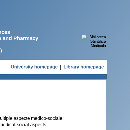
ences
ne and Pharmacy
)
University homepage
|
Library homepage
ultiple aspecte medico-sociale
 medical-social aspects