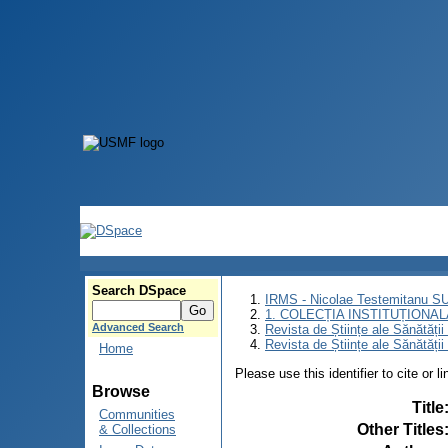
Search DSpace
IRMS - Nicolae Testemitanu 
1. COLECȚIA INSTITUȚIONAL
Advanced Search
Revista de Științe ale Sănătăți
Revista de Științe ale Sănătăți
Home
Please use this identifier to cite or l
Browse
Title
Communities
Other Titles
& Collections