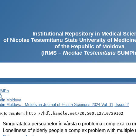
Institutional Repository in Medical Sci
of Nicolae Testemitanu State University of Medici
of the Republic of Moldova
(IRMS –
Nicolae Testemitanu
SUMPh
SUMPh
Ă
i din Moldova
i din Moldova : Moldovan Journal of Health Sciences 2024 Vol. 11, Issue 2
ink to this item:
http://hdl.handle.net/20.500.12710/29162
:
Singurătatea persoanelor în vârstă o problemă complexă cu m
:
Loneliness of elderly people a complex problem with multiple