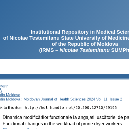
Institutional Repository in Medical Sci
of Nicolae Testemitanu State University of Medici
of the Republic of Moldova
(IRMS –
Nicolae Testemitanu
SUMPh
SUMPh
Ă
i din Moldova
i din Moldova : Moldovan Journal of Health Sciences 2024 Vol. 11, Issue 2
ink to this item:
http://hdl.handle.net/20.500.12710/29195
:
Dinamica modificărilor funcționale la angajații uscătoriei de p
:
Functional changes in the workload of prune dryer workers