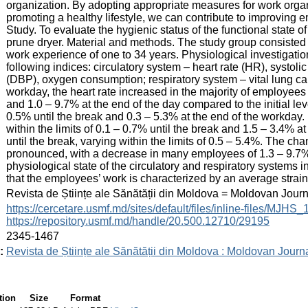
organization. By adopting appropriate measures for work orga
promoting a healthy lifestyle, we can contribute to improving 
Study. To evaluate the hygienic status of the functional state 
prune dryer. Material and methods. The study group consisted 
work experience of one to 34 years. Physiological investigation
following indices: circulatory system – heart rate (HR), systol
(DBP), oxygen consumption; respiratory system – vital lung cap
workday, the heart rate increased in the majority of employees 
and 1.0 – 9.7% at the end of the day compared to the initial le
0.5% until the break and 0.3 – 5.3% at the end of the workday.
within the limits of 0.1 – 0.7% until the break and 1.5 – 3.4% a
until the break, varying within the limits of 0.5 – 5.4%. The 
pronounced, with a decrease in many employees of 1.3 – 9.7%
physiological state of the circulatory and respiratory systems
that the employees’ work is characterized by an average strain
:
Revista de Științe ale Sănătății din Moldova = Moldovan Jour
:
https://cercetare.usmf.md/sites/default/files/inline-files/MJ
https://repository.usmf.md/handle/20.500.12710/29195
:
2345-1467
:
Revista de Științe ale Sănătății din Moldova : Moldovan Journ
tion
Size
Format