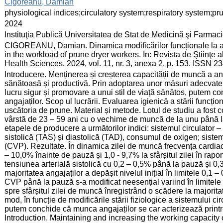
:
Cigoreanu, Damian
:
physiological indices;circulatory system;respiratory system;pr
:
2024
:
Instituţia Publică Universitatea de Stat de Medicină şi Farma
:
CIGOREANU, Damian. Dinamica modificărilor funcționale la an
in the workload of prune dryer workers. In: Revista de Ştiinţe
Health Sciences. 2024, vol. 11, nr. 3, anexa 2, p. 153. ISSN 2
:
Introducere. Menținerea și creșterea capacității de muncă a ang
sănătoasă și productivă. Prin adoptarea unor măsuri adecvate
lucru sigur și promovare a unui stil de viață sănătos, putem con
angajaților. Scop ul lucrării. Evaluarea igienică a stării funcțio
uscătoria de prune. Material și metode. Lotul de studiu a fost 
vârstă de 23 – 59 ani cu o vechime de muncă de la unu până la 3
etapele de producere a următorilor indici: sistemul circulator –
sistolică (TAS) și diastolică (TAD), consumul de oxigen; siste
(CVP). Rezultate. În dinamica zilei de muncă frecvența cardiacă
– 10,0% înainte de pauză și 1,0 - 9,7% la sfârșitul zilei în rapor
tensiunea arterială sistolică cu 0,2 – 0,5% până la pauză și 0,
majoritatea angajaților a depășit nivelul inițial în limitele 0,1 
CVP până la pauză s-a modificat neesențial variind în limitele 
spre sfârșitul zilei de muncă înregistrând o scădere la majorita
mod, în funcție de modificările stării fiziologice a sistemului ci
putem conchide că munca angajaților se car acterizează printr
Introduction. Maintaining and increasing the working capacity 