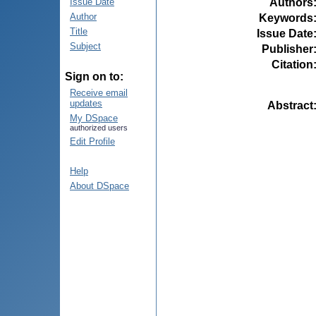
Authors
Issue Date
Author
Keywords
Title
Issue Date
Subject
Publisher
Citation
Sign on to:
Receive email
updates
Abstract
My DSpace
authorized users
Edit Profile
Help
About DSpace