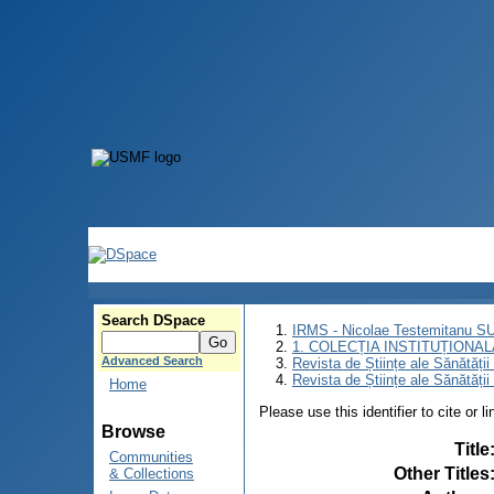
Search DSpace
IRMS - Nicolae Testemitanu 
1. COLECȚIA INSTITUȚIONAL
Advanced Search
Revista de Științe ale Sănătăți
Revista de Științe ale Sănătăți
Home
Please use this identifier to cite or l
Browse
Title
Communities
Other Titles
& Collections