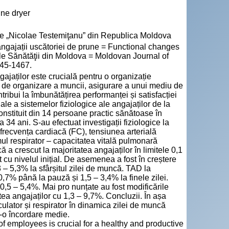
une dryer
cie „Nicolae Testemiţanu” din Republica Moldova
gajații uscătoriei de prune = Functional changes
 ale Sănătăţii din Moldova = Moldovan Journal of
345-1467.
ajaților este crucială pentru o organizație
 de organizare a muncii, asigurare a unui mediu de
tribui la îmbunătățirea performanței și satisfacției
nale a sistemelor fiziologice ale angajaților de la
constituit din 14 persoane practic sănătoase în
4 ani. S-au efectuat investigații fiziologice la
 frecvența cardiacă (FC), tensiunea arterială
mul respirator – capacitatea vitală pulmonară
 a crescut la majoritatea angajaților în limitele 0,1
t cu nivelul inițial. De asemenea a fost în creștere
3 – 5,3% la sfârșitul zilei de muncă. TAD la
– 0,7% până la pauză și 1,5 – 3,4% la finele zilei.
0,5 – 5,4%. Mai pro nunțate au fost modificările
tea angajaților cu 1,3 – 9,7%. Concluzii. În așa
rculator și respirator în dinamica zilei de muncă
-o încordare medie.
of employees is crucial for a healthy and productive