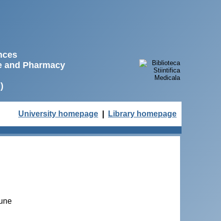
ences
ne and Pharmacy
)
University homepage
|
Library homepage
rune