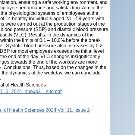
nization, ensuring a safe working environment, and
employee performance and satisfaction. Aim of the
of the physiological systems of employees at the
of 14 healthy individuals aged 23 – 59 years with
s were carried out at the production stages of the
ic blood pressure (SBP) and diastolic blood pressure
acity (VLC). Results. In the dynamics of the
within the limits of 0.1 – 10.0% before the break
vel. Systolic blood pressure also increases by 0.2 –
 DBP for most employees exceeds the initial level
t the end of the day. VLC changes insignificantly
changes towards the end of the workday are more
. Conclusions. Thus, based on the changes in the
 in the dynamics of the workday, we can conclude
.
nal of Health Sciences
HS_11_3_2024_anexa2__site.pdf
al of Health Sciences 2024 Vol. 11, Issue 2