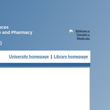
ences
ne and Pharmacy
)
University homepage
|
Library homepage