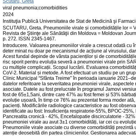
:
Scutaru, Greta
:
viral pneumonia;comorbidities
:
2024
:
Instituţia Publică Universitatea de Stat de Medicină şi Farma
:
SCUTARU, Greta. Pneumoniile virale și comorbiditățile lor = V
Revista de Ştiinţe ale Sănătăţii din Moldova = Moldovan Journa
p. 272. ISSN 2345-1467.
:
Introducere. Valoarea pneumoniilor virale a crescut odată cu î
deter minat nu doar pe mecanismul de acțiune al virusului, dar
Acest fundal depinde de vârsta pacienților și de comorbiditățile
risc sporit pentru evoluția severă a pneumoniei virale prin SARS
cu multiple complicații. Scopul lucrării. Evaluarea comorbidită
CoV-2. Material și metode. A fost efectuat un studiu pe un grup 
Clinic Municipal “Sfânta Treime” în perioada ianuarie 2021–d
datelor referitoare la severitatea pneumoniei virale, aspectele 
asociate. Datele au fost prelucrate în programul Jamovi versiu
fost de 65±1,5ani, dintre care 47% au fost femei și 53% bărbaț
evoluție ușoară, în timp ce 76% au prezentat forma moder ată, 
pacienți. Modificările radiologice caracteristice au fost observ
identificate au fost: Insuficiența respiratorie-55%, BPOC-25
Pancreatita cronică - 42%, Encefalopatie discirculatorie - 32% 
pneumoniei virale au avut 3±1 comorbidități, iar cei cu evoluți
Pneumoniile virale asociate cu diverse comorbidități prezintă u
atenție deosebită din partea clinicienilor. Gestionarea adecvat