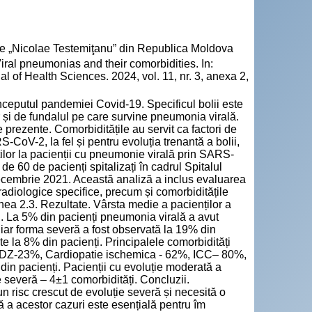
cie „Nicolae Testemiţanu” din Republica Moldova
iral pneumonias and their comorbidities. In:
l of Health Sciences. 2024, vol. 11, nr. 3, anexa 2,
nceputul pandemiei Covid-19. Specificul bolii este
 și de fundalul pe care survine pneumonia virală.
 prezente. Comorbiditățile au servit ca factori de
-CoV-2, la fel și pentru evoluția trenantă a bolii,
ților la pacienții cu pneumonie virală prin SARS-
de 60 de pacienți spitalizați în cadrul Spitalul
ecembrie 2021. Această analiză a inclus evaluarea
radiologice specifice, precum și comorbiditățile
nea 2.3. Rezultate. Vârsta medie a pacienților a
i. La 5% din pacienți pneumonia virală a avut
iar forma severă a fost observată la 19% din
ate la 8% din pacienți. Principalele comorbidități
%, DZ-23%, Cardiopatie ischemica - 62%, ICC– 80%,
din pacienți. Pacienții cu evoluție moderată a
e severă – 4±1 comorbidități. Concluzii.
n risc crescut de evoluție severă și necesită o
ă a acestor cazuri este esențială pentru îm