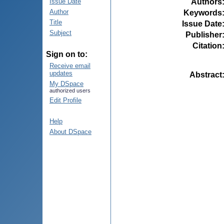
Authors
Issue Date
Author
Keywords
Title
Issue Date
Subject
Publisher
Citation
Sign on to:
Receive email
updates
Abstract
My DSpace
authorized users
Edit Profile
Help
About DSpace