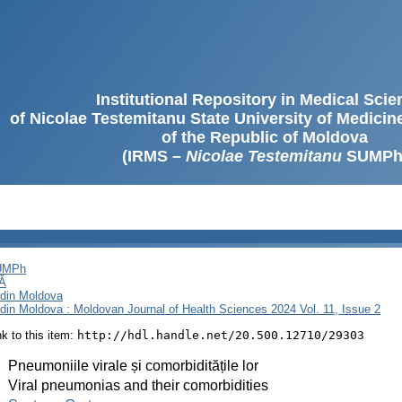
Institutional Repository in Medical Sci
of Nicolae Testemitanu State University of Medici
of the Republic of Moldova
(IRMS –
Nicolae Testemitanu
SUMPh
SUMPh
Ă
i din Moldova
i din Moldova : Moldovan Journal of Health Sciences 2024 Vol. 11, Issue 2
ink to this item:
http://hdl.handle.net/20.500.12710/29303
:
Pneumoniile virale și comorbiditățile lor
:
Viral pneumonias and their comorbidities