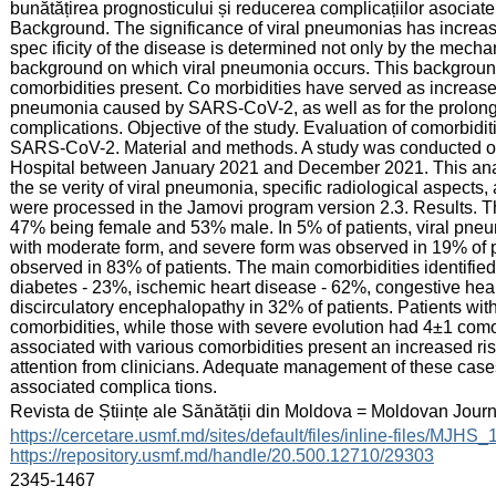
bunătățirea prognosticului și reducerea complicațiilor asociate
Background. The significance of viral pneumonias has increas
spec ificity of the disease is determined not only by the mechan
background on which viral pneumonia occurs. This background
comorbidities present. Co morbidities have served as increased 
pneumonia caused by SARS-CoV-2, as well as for the prolonged
complications. Objective of the study. Evaluation of comorbidi
SARS-CoV-2. Material and methods. A study was conducted on a
Hospital between January 2021 and December 2021. This anal
the se verity of viral pneumonia, specific radiological aspects
were processed in the Jamovi program version 2.3. Results. T
47% being female and 53% male. In 5% of patients, viral pne
with moderate form, and severe form was observed in 19% of p
observed in 83% of patients. The main comorbidities identifie
diabetes - 23%, ischemic heart disease - 62%, congestive heart
discirculatory encephalopathy in 32% of patients. Patients wi
comorbidities, while those with severe evolution had 4±1 com
associated with various comorbidities present an increased ri
attention from clinicians. Adequate management of these cases
associated complica tions.
:
Revista de Științe ale Sănătății din Moldova = Moldovan Jour
:
https://cercetare.usmf.md/sites/default/files/inline-files/MJ
https://repository.usmf.md/handle/20.500.12710/29303
:
2345-1467