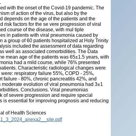
.
ed with the onset of the Covid-19 pandemic. The
ism of action of the virus, but also by the
 depends on the age of the patients and the
risk factors for the se vere progression of viral
 course of the disease, with mul tiple
ties in patients with viral pneumonia caused by
 group of 60 patients hospitalized at Holy Trinity
ysis included the assessment of data regarding
, as well as associated comorbidities. The Data
he mean age of the patients was 65±1.5 years, with
umonia had a mild course, while 76% presented
atients. Characteristic radiological changes were
d were: respiratory failure 55%, COPD - 25%,
 failure - 80%, chronic pancreatitis 42%, and
th moderate evolution of viral pneumonia had 3±1
orbidities. Conclusions. Viral pneumonias
sk of severe progression and require special
 is essential for improving prognosis and reducing
nal of Health Sciences
HS_11_3_2024_anexa2__site.pdf