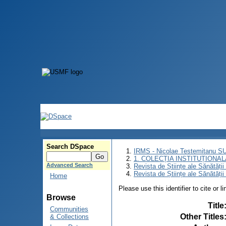
Search DSpace
IRMS - Nicolae Testemitanu 
1. COLECȚIA INSTITUȚIONAL
Advanced Search
Revista de Științe ale Sănătăți
Revista de Științe ale Sănătăți
Home
Please use this identifier to cite or l
Browse
Title
Communities
Other Titles
& Collections