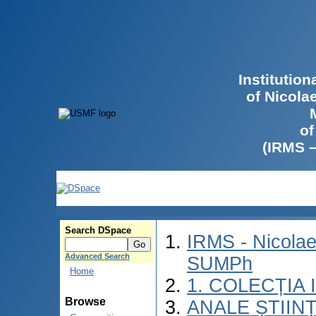
Institutio
of Nicola
of
(IRMS 
Search DSpace
IRMS - Nicolae
Advanced Search
SUMPh
Home
1. COLECȚIA
Browse
ANALE ȘTIIN