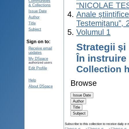
Communities
“NICOLAE TE
& Collections
Issue Date
Anale științifi
Author
Testemițanu”, 2
Title
Subject
Volumul 1
Sign on to:
Strategii ș
Receive email
updates
În instruire
My DSpace
authorized users
Collection
Edit Profile
Help
Browse
About DSpace
Subscribe to this collection to receive daily e-