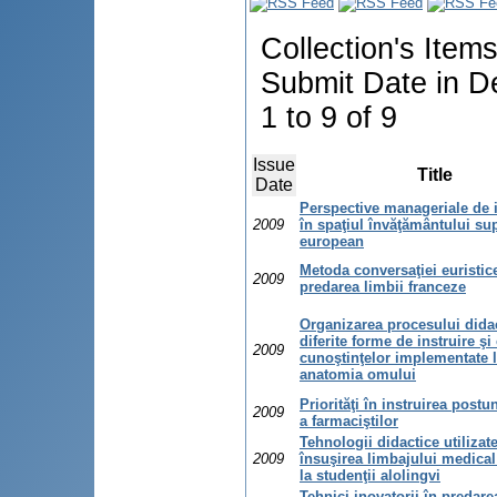
Collection's Item
Submit Date in D
1 to 9 of 9
Issue
Title
Date
Perspective manageriale de 
2009
în spaţiul învăţământului su
european
Metoda conversaţiei euristic
2009
predarea limbii franceze
Organizarea procesului didac
diferite forme de instruire şi
2009
cunoştinţelor implementate l
anatomia omului
Priorităţi în instruirea postu
2009
a farmaciştilor
Tehnologii didactice utilizat
2009
însuşirea limbajului medica
la studenţii alolingvi
Tehnici inovatorii în predare