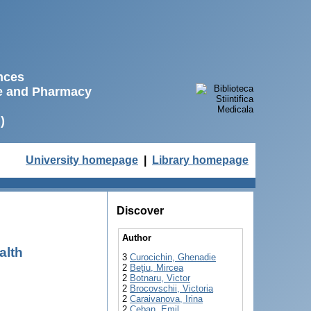
ences
ne and Pharmacy
)
University homepage
|
Library homepage
Discover
Author
alth
3
Curocichin, Ghenadie
2
Beţiu, Mircea
2
Botnaru, Victor
2
Brocovschii, Victoria
2
Caraivanova, Irina
2
Ceban, Emil