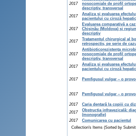
2017
nosocomiale de profil ortope
descriptiv, transversal
Analiza şi evaluarea efectului
2017
pacientului cu ciroză hepatic
Evaluarea comparativă a caz
2017
Chişinău (Moldova) şi regiune
descriptiv
Tratamentul chirurgical al bo
2017
retrospectiv, pe serie de caz
Antibioticorezistenţa microbi
2017
nosocomiale de profil ortope
descriptiv, transversal
Analiza şi evaluarea efectului
2017
pacientului cu ciroză hepatic
2017
Pemfigusul vulgar – o provoc
2017
Pemfigusul vulgar – o provoc
2017
Caria dentară la copiii cu diz
Obstrucţia infravezicală: di
2017
(monografie)
2017
Comunicarea cu pacientul
Collection's Items (Sorted by Submit