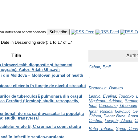
mail notification of new additions
 Date in Descending order): 1 to 17 of 17
Title
Autho
 infravezicală: diagnostic şi tratament
Ceban, Emil
grafie). Autor: Vitalii Ghicavîi
ţii din Moldova = Moldovan journal of health
-
oare: eficienţa în funcţie de nivelul stresului
Romaniuc, Dumitru
urilor de tuberculoză pulmonară din orașul
Lesnic, Evelina
;
Todoriko, L
a Cernăuţi (Ucraina): studiu retrospectiv,
Niguleanu, Adriana
;
Semiani
Inga
;
Curocichin, Ghenadie
Ignat, Rodica
;
Gavriliuc, S
venţionali de risc cardiovascular la populaţia
Chiosa, Diana
;
Buza, Anast
: studiu transversal
Cristina
;
Leviţchi, Alexei
;
C
atitelor virale B, C cronice la copii: studiu
Raba, Tatiana
;
Spînu, Cons
v
ană în infecţiile septico-purulente