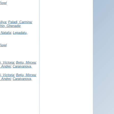
iorel
іlіya
;
Paladi, Carmina
;
chin, Ghenadie
 Natalia
;
Lepadatu,
iorel
, Victoria
;
Beţiu, Mircea
;
 Andrei
;
Caraivanova,
, Victoria
;
Beţiu, Mircea
;
 Andrei
;
Caraivanova,