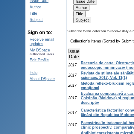
Issue Date
Author
Title
Subject
Subscribe to this collection to receive daily e-
Sign on to:
Receive email
Collection's Items (Sorted by Submit
updates
My DSpace
Issue
authorized users
Date
Edit Profile
Recenzie de carte: Obstrucţia
2017
endoscopic miniinvaziv (mono
Help
Revista de ştiinţe ale sănătă
2017
sciences. 2017, Vol. 11(1)
About DSpace
Metoda reflexo-bruxism reglat
2017
emoţional
Evaluarea comparativă a caz
2017
Chișinău (Moldova) și regiune
descriptiv
Caracteristica factorilor con
2017
tânără din Republica Moldova
Pacovirina în tratamentul hep
2017
clinic prospectiv, comparati
Antibioticorezistenţa microbi