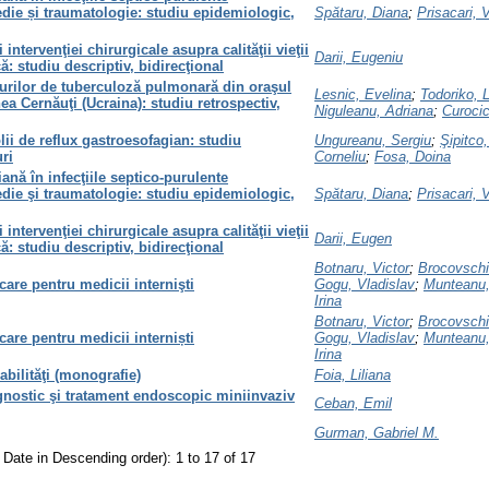
die și traumatologie: studiu epidemiologic,
Spătaru, Diana
;
Prisacari, V
 intervenţiei chirurgicale asupra calităţii vieţii
Darii, Eugeniu
ă: studiu descriptiv, bidirecţional
urilor de tuberculoză pulmonară din oraşul
Lesnic, Evelina
;
Todorikо, L
a Cernăuţi (Ucraina): studiu retrospectiv,
Niguleanu, Adriana
;
Curoci
lii de reflux gastroesofagian: studiu
Ungureanu, Sergiu
;
Şipitco,
uri
Corneliu
;
Fosa, Doina
ană în infecţiile septico-purulente
die şi traumatologie: studiu epidemiologic,
Spătaru, Diana
;
Prisacari, V
 intervenţiei chirurgicale asupra calităţii vieţii
Darii, Eugen
ă: studiu descriptiv, bidirecţional
Botnaru, Victor
;
Brocovschii
are pentru medicii internişti
Gogu, Vladislav
;
Munteanu,
Irina
Botnaru, Victor
;
Brocovschii
are pentru medicii interniști
Gogu, Vladislav
;
Munteanu,
Irina
abilităţi (monografie)
Foia, Liliana
agnostic şi tratament endoscopic miniinvaziv
Ceban, Emil
Gurman, Gabriel M.
 Date in Descending order): 1 to 17 of 17