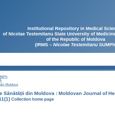
Institutional Repository in Medical Sci
of Nicolae Testemitanu State University of Medici
of the Republic of Moldova
(IRMS –
Nicolae Testemitanu
SUMPh
SUMPh
Ă
i din Moldova
le Sănătății din Moldova : Moldovan Journal of He
11(1)
Collection home page