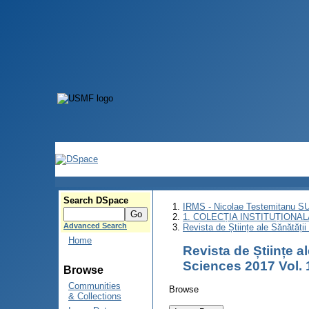
Search DSpace
IRMS - Nicolae Testemitanu 
1. COLECȚIA INSTITUȚIONAL
Advanced Search
Revista de Științe ale Sănătăți
Home
Revista de Științe a
Sciences 2017 Vol. 
Browse
Communities
Browse
& Collections