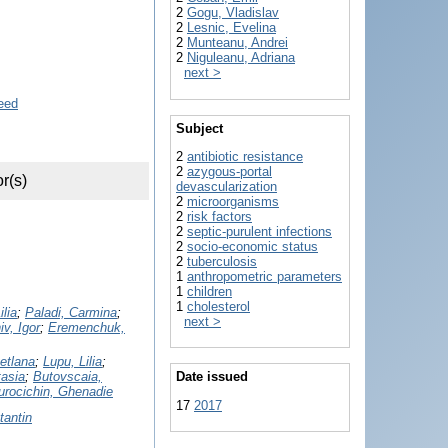
2
Gogu, Vladislav
2
Lesnic, Evelina
2
Munteanu, Andrei
2
Niguleanu, Adriana
next >
Subject
2
antibiotic resistance
2
azygous-portal
r(s)
devascularization
2
microorganisms
2
risk factors
2
septic-purulent infections
2
socio-economic status
2
tuberculosis
1
anthropometric parameters
1
children
1
cholesterol
ilia
;
Paladi, Carmina
;
next >
v, Igor
;
Eremenchuk,
vetlana
;
Lupu, Lilia
;
asia
;
Butovscaia,
Date issued
urocichin, Ghenadie
17
2017
tantin