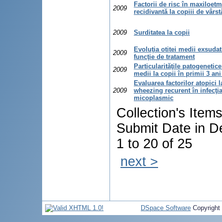
Factorii de risc în maxiloetm
2009
recidivantă la copiii de vârs
2009
Surditatea la copii
Evoluţia otitei medii exsudat
2009
funcţie de tratament
Particularităţile patogenetice 
2009
medii la copii în primii 3 ani
Evaluarea factorilor atopici l
2009
wheezing recurent în infecţi
micoplasmic
Collection's Item
Submit Date in D
1 to 20 of 25
next >
DSpace Software
Copyright