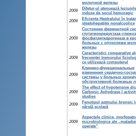
молочной железы
Difetur-ul atenuează leziunil
2009
induse de şocul hemoragic
Eficienţa Heptralului în trat
2009
steatohepatitei nonalcoolice
Состояние ферментной си
глутатионредуктаза–глюкоз
2009
фосфатдегидрогеназа в кр
больных с опухолями мол
железы
Caracteristici comparative al
2009
frecvenţei tremorului fiziolog
ce utilizează computerul
Клинико-функциональные
изменения сердечно-сосуд
2009
системы у больных хрони
обструктивной болезнью л
The effect of hypotensive dr
2009
Carbonic Anhydrase I activity
studies
Fenotipul astmului bronşic l
2009
vârstă şcolară
Aspectele clinice, morfopato
2009
microbiologice ale „maladiei
operate”