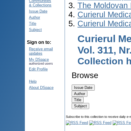
Communities
The Moldovan 
& Collections
Issue Date
Curierul Medic
Author
Curierul Medic
Title
Subject
Curierul Me
Sign on to:
Vol. 311, Nr
Receive email
updates
Collection
My DSpace
authorized users
Edit Profile
Browse
Help
About DSpace
Subscribe to this collection to receive daily e-