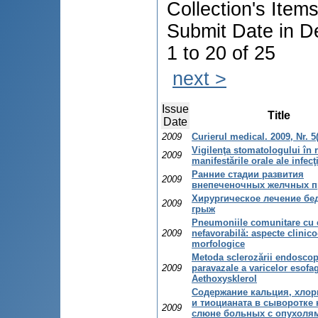
Collection's Item
Submit Date in D
1 to 20 of 25
next >
Issue
Title
Date
2009
Curierul medical. 2009, Nr. 5
Vigilenţa stomatologului în 
2009
manifestările orale ale infecţ
Ранние стадии развития
2009
внепеченочных желчных п
Хирургическое лечение б
2009
грыж
Pneumoniile comunitare cu 
2009
nefavorabilă: aspecte clinico
morfologice
Metoda sclerozării endoscop
2009
paravazale a varicelor esofa
Aethoxysklerol
Содержание кальция, хлор
и тиоцианата в сыворотке 
2009
слюне больных с опухоля