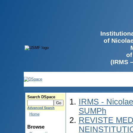
Institutio
of Nicola
of
(IRMS 
Search DSpace
IRMS - Nicolae
Advanced Search
SUMPh
Home
REVISTE MED
Browse
NEINSTITUȚI