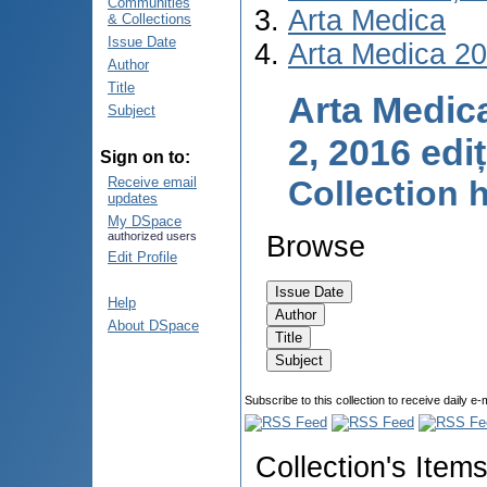
Communities
Arta Medica
& Collections
Issue Date
Arta Medica 2
Author
Title
Arta Medica
Subject
2, 2016 edi
Sign on to:
Collection
Receive email
updates
My DSpace
authorized users
Browse
Edit Profile
Help
About DSpace
Subscribe to this collection to receive daily e-
Collection's Item