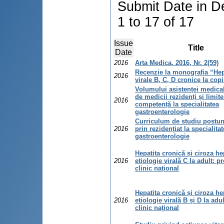
Submit Date in D
1 to 17 of 17
Issue
Title
Date
2016
Arta Medica. 2016, Nr. 2(59)
Recenzie la monografia “Hep
2016
virale B, C, D cronice la copi
Volumului asistenței medica
de medicii rezidenți și limite
2016
competență la specialitatea
gastroenterologie
Curriculum de studiu postun
2016
prin rezidenţiat la specialita
gastroenterologie
Hepatita cronică și ciroza he
2016
etiologie virală C la adult: p
clinic național
Hepatita cronică și ciroza he
2016
etiologie virală B și D la adu
clinic naţional