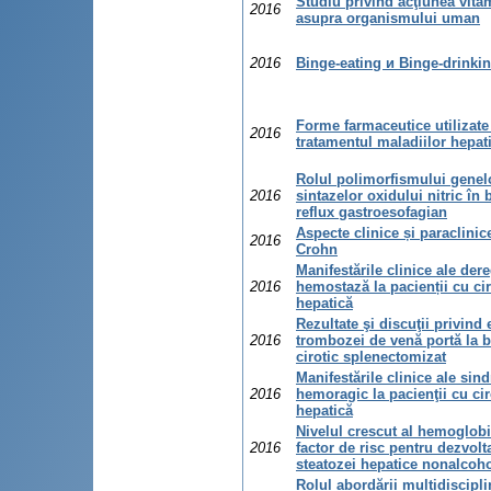
Studiu privind acţiunea vita
2016
asupra organismului uman
2016
Binge-eating и Binge-drinki
Forme farmaceutice utilizate
2016
tratamentul maladiilor hepat
Rolul polimorfismului genel
2016
sintazelor oxidului nitric în 
reflux gastroesofagian
Aspecte clinice și paraclinice
2016
Crohn
Manifestările clinice ale dere
2016
hemostază la pacienții cu ci
hepatică
Rezultate şi discuţii privind 
2016
trombozei de venă portă la 
cirotic splenectomizat
Manifestările clinice ale sin
2016
hemoragic la pacienţii cu ci
hepatică
Nivelul crescut al hemoglobi
2016
factor de risc pentru dezvolt
steatozei hepatice nonalcoho
Rolul abordării multidiscipli