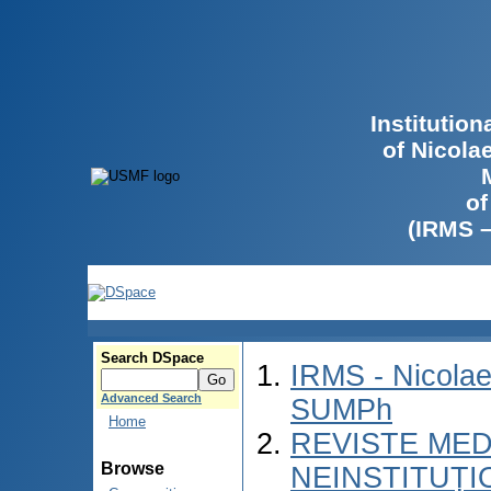
Institutio
of Nicola
of
(IRMS 
Search DSpace
IRMS - Nicolae
Advanced Search
SUMPh
Home
REVISTE MED
Browse
NEINSTITUȚI