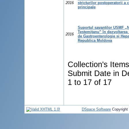
2016
stricturilor postoperatorii a c
principale
Suportul savanților USMF „N
Testemiţanu” în dezvoltarea 
2016
de Gastroenterologie și Hepa
Republica Moldova
Collection's Item
Submit Date in D
1 to 17 of 17
DSpace Software
Copyright