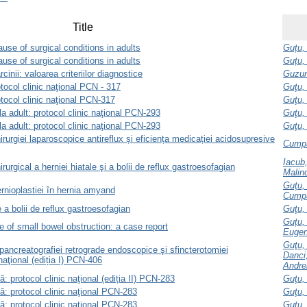
Title
use of surgical conditions in adults
Guțu,
use of surgical conditions in adults
Guțu,
cinii: valoarea criteriilor diagnostice
Guzun
otocol clinic naţional PCN - 317
Guţu,
otocol clinic naţional PCN-317
Guţu,
la adult: protocol clinic naţional PCN-293
Guţu,
la adult: protocol clinic naţional PCN-293
Guţu,
hirurgiei laparoscopice antireflux și eficiența medicației acidosupresive
Cumpă
Iacub,
rurgical a herniei hiatale şi a bolii de reflux gastroesofagian
Malin
Guţu,
rnioplastiei în hernia amyand
Cump
e a bolii de reflux gastroesofagian
Guţu,
Guțu,
of small bowel obstruction: a case report
Euge
Guţu,
ancreatografiei retrograde endoscopice şi sfincterotomiei
Danci
naţional (ediția I) PCN-406
Andre
: protocol clinic naţional (ediția II) PCN-283
Guţu,
ă: protocol clinic naţional PCN-283
Guţu,
ă: protocol clinic naţional PCN-283
Guţu,