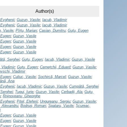
Author(s)
 Evghenii
;
Guzun, Vasile
;
Iacub, Vladimir
 Evghenii
;
Guzun, Vasile
;
Iacub, Vladimir
, Vasile
;
Pîrţu, Marian
;
Casian, Dumitru
;
Guţu, Eugen
 Eugen
;
Guzun, Vasile
 Eugen
;
Guzun, Vasile
 Eugen
;
Guzun, Vasile
 Eugen
;
Guzun, Vasile
tă, Serghei
;
Guțu, Eugen
;
Iacub, Vladimir
;
Guzun, Vasile
 Vladimir
;
Guţu, Eugen
;
Cerneţchii, Eduard
;
Guzun, Vasile
;
ovschi, Vladimir
 Eugen
;
Culiuc, Vasile
;
Sochircă, Marcel
;
Guzun, Vasile
;
ănă, Ana
 Evghenii
;
Iacub, Vladimir
;
Guzun, Vasile
;
Cumpătă, Serghei
 Serghei
;
Țugui, Iurie
;
Guzun, Vasile
;
Cerbadji, Ala
;
Guțu,
n
;
Rojnoveanu, Gheorghe
 Evghenii
;
Pitel, Eleferii
;
Ungureanu, Sergiu
;
Guzun, Vasile
;
, Alexandru
;
Bodrug, Roman
;
Spataru, Vasile
;
Şcureac,
i
 Eugen
;
Guzun, Vasile
 Eugen
;
Guzun, Vasile
 Eugen
;
Guzun, Vasile