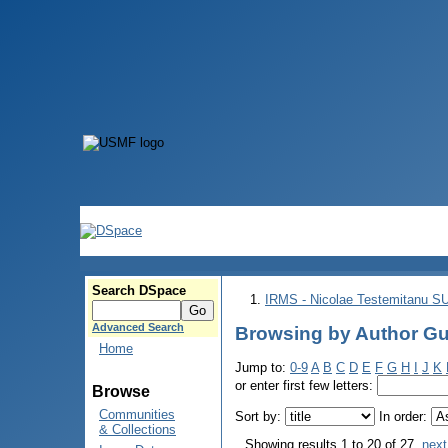
Search DSpace
IRMS - Nicolae Testemitanu 
Advanced Search
Browsing by Author Gu
Home
Jump to:
0-9
A
B
C
D
E
F
G
H
I
J
K
or enter first few letters:
Browse
Communities
Sort by:
In order:
& Collections
Showing results 1 to 20 of 27
next