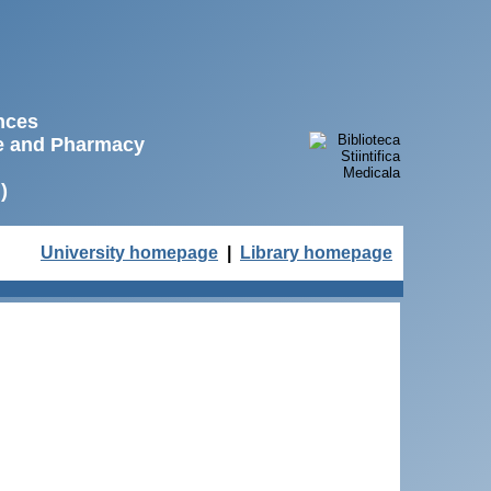
ences
ne and Pharmacy
)
University homepage
|
Library homepage