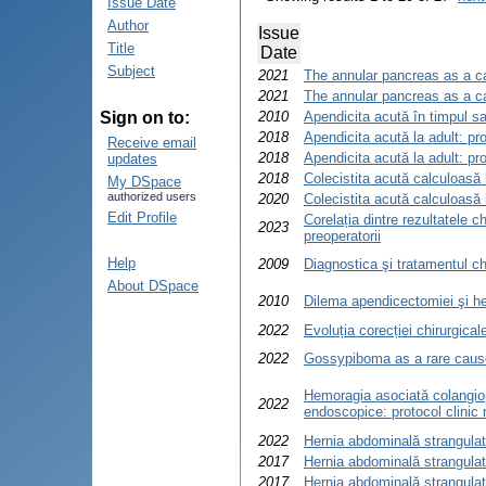
Issue Date
Author
Issue
Title
Date
Subject
2021
The annular pancreas as a ca
2021
The annular pancreas as a ca
Sign on to:
2010
Apendicita acută în timpul sar
2018
Apendicita acută la adult: pr
Receive email
2018
Apendicita acută la adult: pr
updates
2018
Colecistita acută calculoasă 
My DSpace
authorized users
2020
Colecistita acută calculoasă 
Edit Profile
Corelația dintre rezultatele c
2023
preoperatorii
Help
2009
Diagnostica şi tratamentul chi
About DSpace
2010
Dilema apendicectomiei şi he
2022
Evoluția corecției chirurgical
2022
Gossypiboma as a rare cause 
Hemoragia asociată colangiop
2022
endoscopice: protocol clinic 
2022
Hernia abdominală strangulată
2017
Hernia abdominală strangulat
2017
Hernia abdominală strangulat