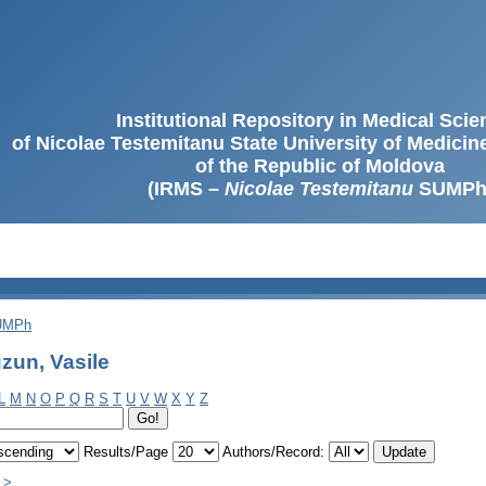
Institutional Repository in Medical Sci
of Nicolae Testemitanu State University of Medici
of the Republic of Moldova
(IRMS –
Nicolae Testemitanu
SUMPh
SUMPh
zun, Vasile
L
M
N
O
P
Q
R
S
T
U
V
W
X
Y
Z
Results/Page
Authors/Record:
 >