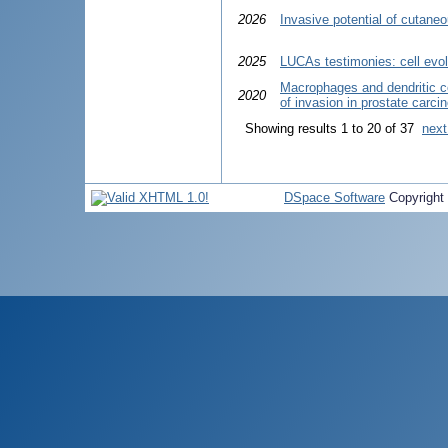
2026
Invasive potential of cutan
2025
LUCAs testimonies: cell evol
Macrophages and dendritic ce
2020
of invasion in prostate carc
Showing results 1 to 20 of 37
next
DSpace Software
Copyright