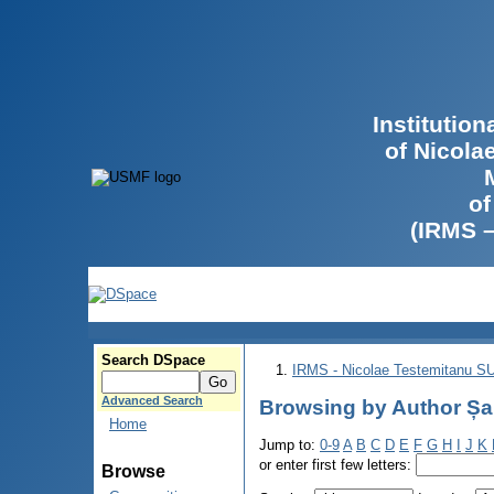
Institutio
of Nicola
of
(IRMS 
Search DSpace
IRMS - Nicolae Testemitanu 
Advanced Search
Browsing by Author Șapt
Home
Jump to:
0-9
A
B
C
D
E
F
G
H
I
J
K
or enter first few letters:
Browse