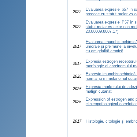
Evaluarea expresiei p57 în sa
2022
precoce cu statut molar vs c
Evaluarea expresiei P57 în s
2022
statut molar vs celor non-mola
20.80009.8007.17)
Evaluarea imunohistochimică a
2017
umorale şi preimune la nivelul 
cu amigdalită cronică
Expresia estrogen receptorul
2017
morfologic al carcinomului 
Expresia imunohistochimică a
2025
normal și în melanomul cuta
Expresia markerului de adez
2025
malign cutanat
Expression of estrogen and p
2025
clinicopathological correlati
2017
Histologie, citologie și embri