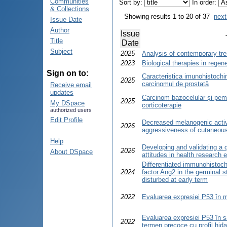
Communities
Sort by:
In order:
& Collections
Showing results 1 to 20 of 37
next
Issue Date
Author
Issue
Title
Date
Subject
2025
Analysis of contemporary tr
2023
Biological therapies in regen
Sign on to:
Caracteristica imunohistochi
2025
carcinomul de prostată
Receive email
updates
Carcinom bazocelular şi pem
2025
My DSpace
corticoterapie
authorized users
Edit Profile
Decreased melanogenic activ
2026
aggressiveness of cutaneou
Help
Developing and validating a 
2026
About DSpace
attitudes in health research e
Differentiated immunohistoc
2024
factor Ang2 in the germinal s
disturbed at early term
2022
Evaluarea expresiei P53 în m
Evaluarea expresiei P53 în sa
2022
termen precoce cu profil hida